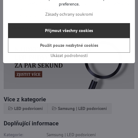
UE60J6150, SAMSUNG UE60J6200, SAMSUNG UE60J6240, SAMSUNG
preference.
UE60J6272SUXXH, SAMSUNG UE60J6282SUXXH, SAMSUNG
Zásady ochrany soukromí
UE60J6300AFXZA a jiné.
Pro obrazovky:
CY-HH060CSSV1H
Přijmout všechny cookies
Použít pouze nezbytné cookies
Ukázat podrobnosti
Více z kategorie
LED podsvícení
Samsung | LED podsvícení
Doplňující informace
Kategorie:
Samsung | LED podsvícení