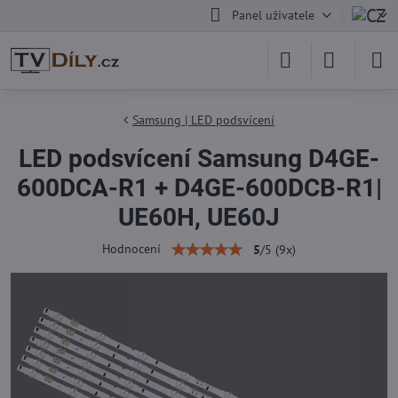
Panel uživatele
Samsung | LED podsvícení
LED podsvícení Samsung D4GE-
600DCA-R1 + D4GE-600DCB-R1|
UE60H, UE60J
Hodnocení
5
/
5
(
9
x)