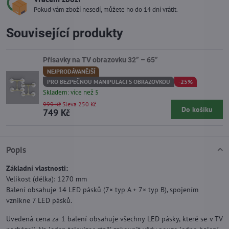
Pokud vám zboží nesedí, můžete ho do 14 dní vrátit.
Související produkty
Přísavky na TV obrazovku 32” – 65”
NEJPRODÁVANĚJŠÍ
PRO BEZPEČNOU MANIPULACI S OBRAZOVKOU
-25%
Skladem: více než 5
999 Kč
Sleva 250 Kč
Do košíku
749 Kč
Popis
Základní vlastnosti:
Velikost (délka): 1270 mm
Balení obsahuje 14 LED pásků (7× typ A + 7× typ B), spojením
vznikne 7 LED pásků.
Uvedená cena za 1 balení obsahuje všechny LED pásky, které se v TV