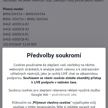
nacházejí. Na jeden televizor stačí zakoupit vždy pouze jedno balení.
Přesný model:
BN9630433A + BN9630434A
BN96-30433A + BN96-30434A
D4GE-600DCA-R2
D4GE-600DCB-R2
D4GE-600DCA-R1
D4GE-600DCB-R1
2014SVS60F 3228 R05
2014SVS60F 3228 L05
Předvolby soukromí
Náhrada za originál.
Cookies používáme ke zlepšení vaší návštěvy na těchto
Podsvícení TV se zárukou.
webových stránkách, k analýze jejich výkonu a k zobrazování
užitečných nástrojů, jako je rychlý LIVE chat se zákaznickou
Pro modely:
SAMSUNG HG60ND470RFXZA, SAMSUNG
podporou.
Souhlasem se všemi cookies získáte okamžitý přístup
HG60ND477RFXZA, SAMSUNG HG60NE470EFXZA, SAMSUNG
k LIVE podpoře v reálném čase.
HG60NE477EFXZA, SAMSUNG HG60NE690EFXZA, SAMSUNG
Soubory cookies pro zlepšení relevance reklam využívá služba
SAMSUNG UE60H6200, SAMSUNG UE60H6240, SAMSUNG
Google Ads –
podrobnosti zde
.
UE60H6240AW, SAMSUNG UE60H6270, SAMSUNG UE60H6275,
SAMSUNG UE60H6290, SAMSUNG UE60H6300AFXZA HS01, SAMSUNG
Kliknutím na „
Přijmout všechny cookies
" vyjadřujete svůj
UE60H6350AFXZA HS01, SAMSUNG UE60H6400AFXZA, SAMSUNG
souhlas s tímto zpracováním. Níže si můžete upravit své