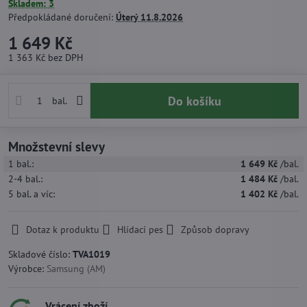
Skladem: 3
Předpokládané doručení:
Úterý
11.8.2026
1 649 Kč
1 363 Kč
bez DPH
Do košíku
bal.
Množstevní slevy
1
bal.:
1 649 Kč
/bal.
2-4
bal.:
1 484 Kč
/bal.
5
bal.
a víc
:
1 402 Kč
/bal.
Dotaz k produktu
Hlídací pes
Způsob dopravy
Skladové číslo:
TVA1019
Výrobce:
Samsung (AM)
Vrácení zboží