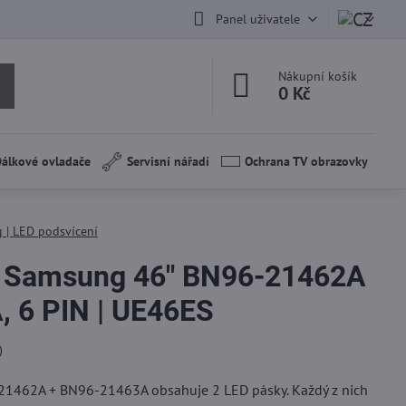
Panel uživatele
Nákupní košík
0 Kč
álkové ovladače
Servisní nářadí
Ochrana TV obrazovky
 | LED podsvícení
í Samsung 46" BN96-21462A
 6 PIN | UE46ES
)
1462A + BN96-21463A obsahuje 2 LED pásky. Každý z nich