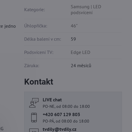
Samsung | LED
Kategorie:
podsvícení
Úhlopříčka:
46"
ze jedno
Délka balení v cm:
59
Podsvícení TV:
Edge LED
Záruka:
24 měsíců
Kontakt
LIVE chat
PO-NE, od 08:00 do 18:00
+420 607 129 803
PO-PÁ, od 08:00 do 18:00
NG
tvdily​@tvdily​.cz