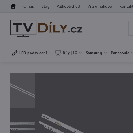
O nás
Blog
Velkoobchod
Vše o nákupu
Kontak
LED podsvícení
Díly | LG
Samsung
Panasonic