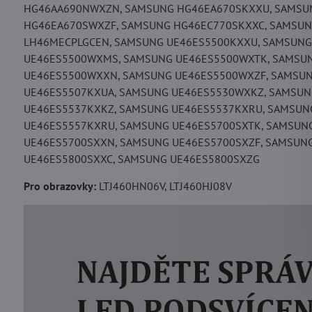
HG46AA690NWXZN, SAMSUNG HG46EA670SKXXU, SAMSU
HG46EA670SWXZF, SAMSUNG HG46EC770SKXXC, SAMSUN
LH46MECPLGCEN, SAMSUNG UE46ES5500KXXU, SAMSUNG
UE46ES5500WXMS, SAMSUNG UE46ES5500WXTK, SAMSU
UE46ES5500WXXN, SAMSUNG UE46ES5500WXZF, SAMSUN
UE46ES5507KXUA, SAMSUNG UE46ES5530WXKZ, SAMSUN
UE46ES5537KXKZ, SAMSUNG UE46ES5537KXRU, SAMSUN
UE46ES5557KXRU, SAMSUNG UE46ES5700SXTK, SAMSUN
UE46ES5700SXXN, SAMSUNG UE46ES5700SXZF, SAMSUN
UE46ES5800SXXC, SAMSUNG UE46ES5800SXZG
Pro obrazovky:
LTJ460HN06V, LTJ460HJ08V