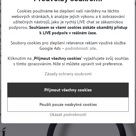
NG HG46EA670SWXXE, SAMSUNG HG46EA670SWXXH, SAMSUN
G HG46EC770SKXXU, SAMSUNG LH46MEBPLGCEN, SAMSUNG
Cookies používáme ke zlepšení vaší návštěvy na těchto
webových stránkách, k analýze jejich výkonu a k zobrazování
 UE46ES5500PXZT, SAMSUNG UE46ES5500WXKZ, SAMSUNG
užitečných nástrojů, jako je rychlý LIVE chat se zákaznickou
NG UE46ES5500WXXC, SAMSUNG UE46ES5500WXXH, SAMSUNG
podporou.
Souhlasem se všemi cookies získáte okamžitý přístup
G UE46ES5500WXZG, SAMSUNG UE46ES5507KXRU, SAMSUNG
k LIVE podpoře v reálném čase.
G UE46ES5530WXRU, SAMSUNG UE46ES5530WXUA, SAMSUNG
Soubory cookies pro zlepšení relevance reklam využívá služba
G UE46ES5537KXUA, SAMSUNG UE46ES5550WXRU, SAMSUNG
Google Ads –
podrobnosti zde
.
G UE46ES5700SXXC, SAMSUNG UE46ES5700SXXH, SAMSUNG
Kliknutím na „
Přijmout všechny cookies
" vyjadřujete svůj souhlas
G UE46ES5700SXZG, SAMSUNG UE46ES5705SXXE, SAMSUNG
s tímto zpracováním. Níže si můžete upravit své preference.
Zásady ochrany soukromí
Přijmout všechny cookies
Použít pouze nezbytné cookies
Ukázat podrobnosti