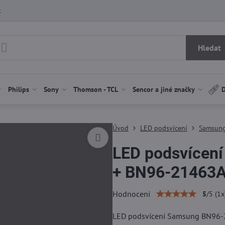
t
Hledat
Philips
Sony
Thomson - TCL
Sencor a jiné značky
D
Úvod
LED podsvícení
Samsung
LED podsvícen
+ BN96-21463A,
Hodnocení
5
/
5
(
1
x
LED podsvícení Samsung BN96-2