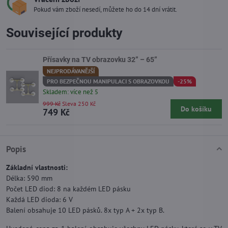
Pokud vám zboží nesedí, můžete ho do 14 dní vrátit.
Související produkty
Přísavky na TV obrazovku 32” – 65”
NEJPRODÁVANĚJŠÍ
PRO BEZPEČNOU MANIPULACI S OBRAZOVKOU
-25%
Skladem: více než 5
999 Kč
Sleva 250 Kč
Do košíku
749 Kč
Popis
Základní vlastnosti:
Délka: 590 mm
Počet LED diod: 8 na každém LED pásku
Každá LED dioda: 6 V
Balení obsahuje 10 LED pásků. 8x typ A + 2x typ B.