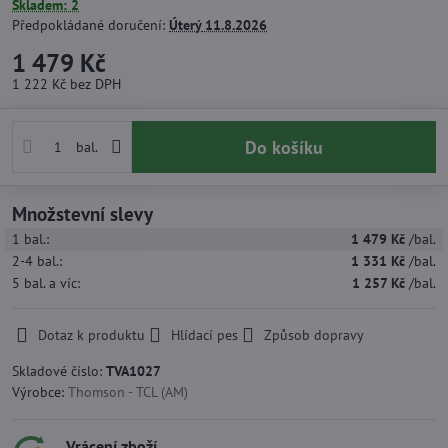
Skladem: 2
Předpokládané doručení:
Úterý
11.8.2026
1 479 Kč
1 222 Kč
bez DPH
Do košíku
bal.
Množstevní slevy
1
bal.:
1 479 Kč
/bal.
2-4
bal.:
1 331 Kč
/bal.
5
bal.
a víc
:
1 257 Kč
/bal.
Dotaz k produktu
Hlídací pes
Způsob dopravy
Skladové číslo:
TVA1027
Výrobce:
Thomson - TCL (AM)
Vrácení zboží