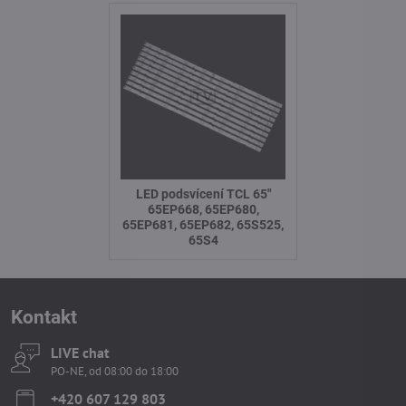
LED podsvícení TCL 65"
65EP668, 65EP680,
65EP681, 65EP682, 65S525,
65S4
Kontakt
LIVE chat
PO-NE, od 08:00 do 18:00
+420 607 129 803