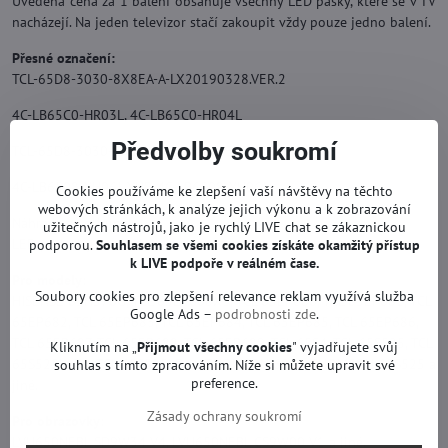
Uvedená cena za 1 balení obsahuje všechny LED pásky, které se v TV
nacházejí. Na jeden televizor stačí zakoupit vždy pouze jedno balení.
Přesné označení:
TCL-65D8-3030-8X8EA-A-LX20190328.VER.2
4C-LB65C0-HR03L, 4C-LB65C0-HR04L
Předvolby soukromí
TCL-65D8-3030-2X2EA-B-LX20190328.VER.2
4C-LB6508-YH06J, YHE-4C-LB6508-YH06J
Cookies používáme ke zlepšení vaší návštěvy na těchto
webových stránkách, k analýze jejich výkonu a k zobrazování
Náhrada za originál.
užitečných nástrojů, jako je rychlý LIVE chat se zákaznickou
LED podsvity se zárukou.
podporou.
Souhlasem se všemi cookies získáte okamžitý přístup
k LIVE podpoře v reálném čase.
Pro modely:
Soubory cookies pro zlepšení relevance reklam využívá služba
HISENSE 65H570G, TCL 65EP668X1, TCL 65EP680, TCL 65EP681, TCL
Google Ads –
podrobnosti zde
.
65EP682, TCL 65EP683, TCL 65EP684, TCL 65EP685, TCL 65EP686,
TCL 65EP687, TCL 65EP688, TCL 65EP689, TCL 65S4, TCL 65S525, TCL
Kliknutím na „
Přijmout všechny cookies
" vyjadřujete svůj
65S525LABA, TCL 65S525LBAA, THOMSON 65S4, THOMSON 65S525 a
souhlas s tímto zpracováním. Níže si můžete upravit své
preference.
jiné.
Zásady ochrany soukromí
Pro obrazovky:
LVU650NEBL SD9W34 V4, LVU650NEBL CS9W00 V1 a jiné.