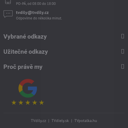
PO-PÁ, od 08:00 do 18:00
tvdily​@tvdily​.cz
Odpovíme do několika minut.
Vybrané odkazy
Užitečné odkazy
Proč právě my
TVdíly.cz
|
TVdiely.sk
|
TVpotalka.hu