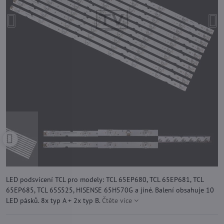
LED podsvícení TCL pro modely: TCL 65EP680, TCL 65EP681, TCL
65EP685, TCL 65S525, HISENSE 65H570G a jiné. Balení obsahuje 10
LED pásků. 8x typ A + 2x typ B.
Čtěte více