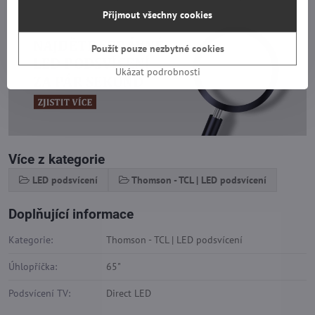
Přijmout všechny cookies
Použít pouze nezbytné cookies
Ukázat podrobnosti
Více z kategorie
LED podsvícení
Thomson - TCL | LED podsvícení
Doplňující informace
Kategorie:
Thomson - TCL | LED podsvícení
Úhlopříčka:
65"
Podsvícení TV:
Direct LED