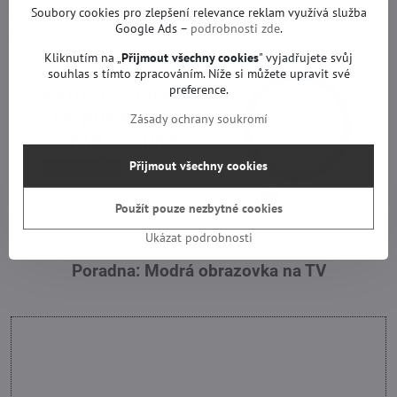
Soubory cookies pro zlepšení relevance reklam využívá služba
HC550DGG SLUL, HC500DQNVCUL1914X, HC500DQNVCUR2,
Google Ads –
podrobnosti zde
.
HC550DGGSLUL, HC500DQN-VCUL9-A11X a jiné.
Kliknutím na „
Přijmout všechny cookies
" vyjadřujete svůj
souhlas s tímto zpracováním. Níže si můžete upravit své
preference.
Zásady ochrany soukromí
Přijmout všechny cookies
Použít pouze nezbytné cookies
Ukázat podrobnosti
Poradna: Modrá obrazovka na TV