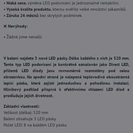
•
Nízká cena
, výměna LED podsvícení je jednoznačně rentabilní.
•
Vysoká kvalita produktu
, kterou ověřilo velké množství zákazníků.
•
Záruka 24 měsíců
bez skrytých podmínek.
❌
Nevýhody:
• Žádné jsme nenašli.
V balení najdete 3 nové LED pásky. Délka každého z nich je 520 mm.
Tento typ LED podsvícení je konkrétně označován jako Direct LED,
přičemž LED diody jsou rovnoměrně rozmístěny pod celou
obrazovkou. Na spodní straně je nalepená teplovodivá oboustranná
lepicí páska, která zajistí jednoduchou a pohodlnou instalaci.
Hliníkový podklad přispívá k efektivnímu chlazení LED diod a
prodlužuje jejich životnost.
Základní vlastnosti:
Velikost (délka): 520 mm
Balení obsahuje 3 LED pásky
Počet LED: 8 na každém LED pásku