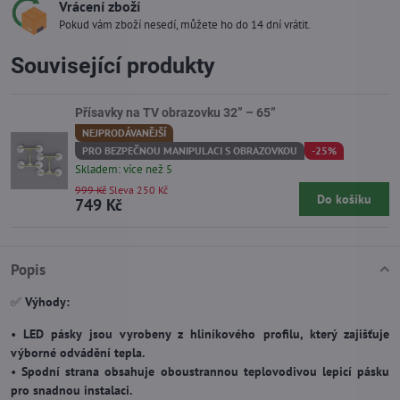
Vrácení zboží
Pokud vám zboží nesedí, můžete ho do 14 dní vrátit.
Související produkty
Přísavky na TV obrazovku 32” – 65”
NEJPRODÁVANĚJŠÍ
PRO BEZPEČNOU MANIPULACI S OBRAZOVKOU
-25%
Skladem: více než 5
999 Kč
Sleva 250 Kč
Do košíku
749 Kč
Popis
✅
Výhody:
•
LED pásky jsou vyrobeny z hliníkového profilu, který zajišťuje
výborné odvádění tepla.
•
Spodní strana obsahuje oboustrannou teplovodivou lepicí pásku
pro snadnou instalaci.