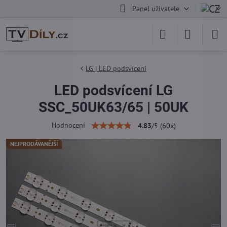
Panel uživatele
LG | LED podsvícení
LED podsvícení LG
SSC_50UK63/65 | 50UK
Hodnocení
4.83
/
5
(
60
x)
NEJPRODÁVANĚJŠÍ