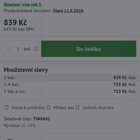
Skladem: více než 5
Předpokládané doručení:
Úterý
11.8.2026
839 Kč
693 Kč
bez DPH
Do košíku
bal.
Množstevní slevy
1
bal.:
839 Kč
/bal.
2-4
bal.:
755 Kč
/bal.
5
bal.
a víc
:
713 Kč
/bal.
Dotaz k produktu
Hlídací pes
Způsob dopravy
Skladové číslo:
TVA0681
Výrobce:
LG (AM)