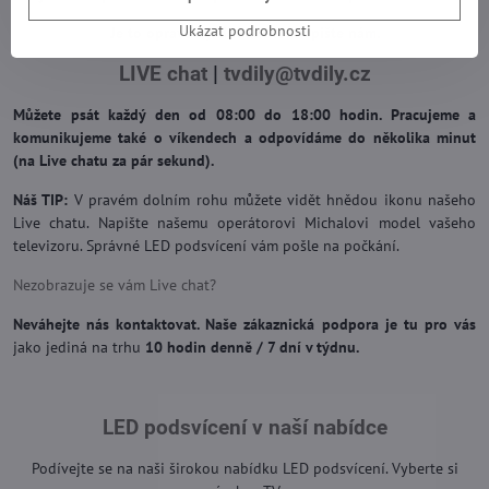
Ukázat podrobnosti
Je to opravdu jednoduché: Napište nám.
LIVE chat
|
tvdily@tvdily.cz
Můžete psát každý den od 08:00 do 18:00 hodin. Pracujeme a
komunikujeme také o víkendech a odpovídáme do několika minut
(na Live chatu za pár sekund).
Náš TIP:
V pravém dolním rohu můžete vidět hnědou ikonu našeho
Live chatu. Napište našemu operátorovi Michalovi model vašeho
televizoru. Správné LED podsvícení vám pošle na počkání.
Nezobrazuje se vám Live chat?
Neváhejte nás kontaktovat. Naše zákaznická podpora je tu pro vás
jako jediná na trhu
10 hodin denně / 7 dní v týdnu.
LED podsvícení v naší nabídce
Podívejte se na naši širokou nabídku LED podsvícení. Vyberte si