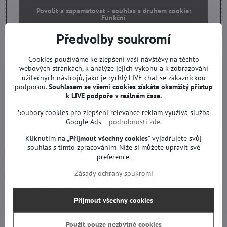
Povolit a zapamatovat - souhlas s druhem cookie:
Funkční
Předvolby soukromí
Otevřít video v novém okně
Cookies používáme ke zlepšení vaší návštěvy na těchto
webových stránkách, k analýze jejich výkonu a k zobrazování
užitečných nástrojů, jako je rychlý LIVE chat se zákaznickou
podporou.
Souhlasem se všemi cookies získáte okamžitý přístup
k LIVE podpoře v reálném čase.
Soubory cookies pro zlepšení relevance reklam využívá služba
Google Ads –
podrobnosti zde
.
Chcete se podívat na více video návodů? Jak se mění LED podsvícení
Kliknutím na „
Přijmout všechny cookies
" vyjadřujete svůj
na vašem TV LG, Samsung nebo podobném televizoru?
Desítky našich
souhlas s tímto zpracováním. Níže si můžete upravit své
LED podsvícení mají video návody přímo ve svém popisu. Podívejte
preference.
se na výměnu TV podsvícení krok za krokem a odstraňte si tak
Zásady ochrany soukromí
modrý odstín TV.
Stačí si otevřít kategorii
LED podsvícení
a v
parametrech zapnout filtr: Video návod – Ano.
Přijmout všechny cookies
Najděte správné LED podsvícení za pár sekund
✅
Použít pouze nezbytné cookies