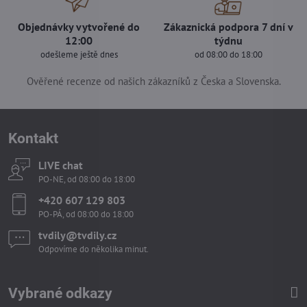
Objednávky vytvořené do
Zákaznická podpora 7 dní v
12:00
týdnu
odešleme ještě dnes
od 08:00 do 18:00
Ověřené recenze od našich zákazníků z Česka a Slovenska.
Kontakt
LIVE chat
PO-NE, od 08:00 do 18:00
+420 607 129 803
PO-PÁ, od 08:00 do 18:00
tvdily​@tvdily​.cz
Odpovíme do několika minut.
Vybrané odkazy