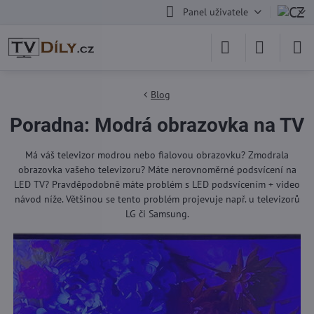
Panel uživatele
Blog
Poradna: Modrá obrazovka na TV
Má váš televizor modrou nebo fialovou obrazovku? Zmodrala
obrazovka vašeho televizoru? Máte nerovnoměrné podsvícení na
LED TV? Pravděpodobně máte problém s LED podsvícením + video
návod níže. Většinou se tento problém projevuje např. u televizorů
LG či Samsung.