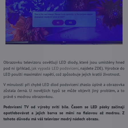
Obrazovku televizoru osvětlují LED diody, které jsou umístěny hned
pod ní (příklad,
jak vypadá LED podsvícení
, najdete ZDE). Výrobce do
LED pouští maximální napětí, což způsobuje jejich kratší životnost.
V minulosti při chybě LED diod podsvícení zhaslo úplně a obrazovka
zůstala černá. U novějších typů se může objevit jiný problém, a to
právě s modrou obrazovkou.
Podsvícení TV od výroby svítí bíle. Časem se LED pásky začínají
opotřebovávat a jejich barva se mění na fialovou až modrou. Z
tohoto důvodu má váš televizor modrý nádech obrazu.