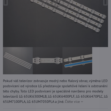
Pokud váš televizor zobrazuje modrý nebo fialový obraz, výměna LED
podsvícení od výrobce LG představuje spolehlivé řešení k odstranění
této chyby. Toto LED podsvícení je speciálně navrženo pro modely
televizorů LG 65UK6300MLB, LG 65UK6400PLF, LG 65UK6470PLC, LG
65UM7100PLA, LG 65UM7050PLA a jiné.
Čtěte více