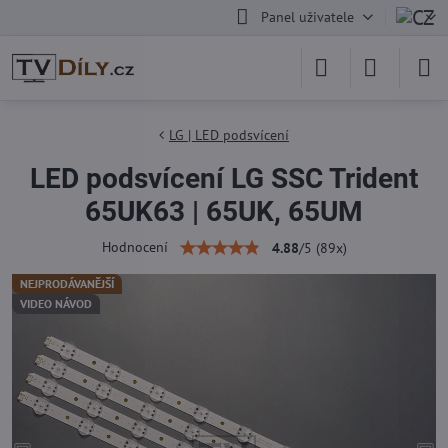
Panel uživatele
LG | LED podsvícení
LED podsvícení LG SSC Trident
65UK63 | 65UK, 65UM
Hodnocení
4.88
/
5
(
89
x)
NEJPRODÁVANĚJŠÍ
VIDEO NÁVOD