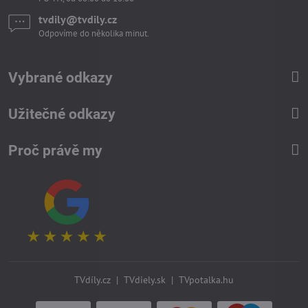
tvdily​@tvdily​.cz
Odpovíme do několika minut.
Vybrané odkazy
Užitečné odkazy
Proč právě my
TVdíly.cz
|
TVdiely.sk
|
TVpotalka.hu