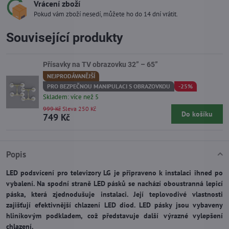
Vrácení zboží
Pokud vám zboží nesedí, můžete ho do 14 dní vrátit.
Související produkty
Přísavky na TV obrazovku 32” – 65”
NEJPRODÁVANĚJŠÍ
PRO BEZPEČNOU MANIPULACI S OBRAZOVKOU
-25%
Skladem: více než 5
999 Kč
Sleva 250 Kč
Do košíku
749 Kč
Popis
LED podsvícení pro televizory LG je připraveno k instalaci ihned po
vybalení. Na spodní straně LED pásků se nachází oboustranná lepicí
páska, která zjednodušuje instalaci. Její teplovodivé vlastnosti
zajišťují efektivnější chlazení LED diod. LED pásky jsou vybaveny
hliníkovým podkladem, což představuje další výrazné vylepšení
chlazení.