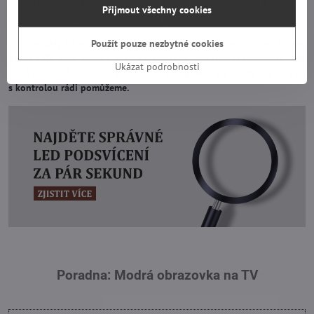
LG 65UM7100PLA, LG 65UM7100PLA.AEU, LG 65UM7100PLA.AEE, LG
Přijmout všechny cookies
65UM7100PLB, LG 65UN71003LB a jiné.
Použít pouze nezbytné cookies
Tyto modely TV mohou používat různé druhy LED podsvícení (různý
počet LED diod apod.). Před objednáním, prosím, zkontrolujte, zda
Ukázat podrobnosti
váš TV opravdu používá tento druh LED pásků. V případě zájmu vám
s kontrolou rádi pomůžeme.
Poradna: Modrá obrazovka na TV