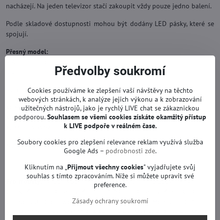
nacházejí. Na jeden televizor stačí zakoupit vždy pouze jedno balení.
Podle skladové dostupnosti mohou být dodány LED pásky, které se
spojují.
Přesný model:
SSC_Trident_65UK63
Předvolby soukromí
SSC_Trident_65UK65
SVL650A75, SVL650A95, EAV64013801
Cookies používáme ke zlepšení vaší návštěvy na těchto
webových stránkách, k analýze jejich výkonu a k zobrazování
AGM76189801
užitečných nástrojů, jako je rychlý LIVE chat se zákaznickou
podporou.
Souhlasem se všemi cookies získáte okamžitý přístup
AGF30214701
k LIVE podpoře v reálném čase.
AGM76189804
Soubory cookies pro zlepšení relevance reklam využívá služba
Náhrada za originál.
Google Ads –
podrobnosti zde
.
LED podsvity se zárukou.
Kliknutím na „
Přijmout všechny cookies
" vyjadřujete svůj
souhlas s tímto zpracováním. Níže si můžete upravit své
Pro modely:
LG 65UK6300MLB, LG 65UK6300MLB.BEEGLJP, LG
preference.
65UK6400PLF, LG 65UK6400PLF.BENGLJP, LG 65UK6470PLC, LG
Zásady ochrany soukromí
65UK6500, LG 65UK6750, LG 65UK7100, LG 65UM6950DUB, LG
65UM7000, LG 65UM7000PLA.AEU, LG 65UM7050PLA, LG 65UM7100,