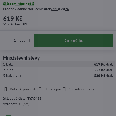
Skladem: více než 5
Předpokládané doručení:
Úterý
11.8.2026
619 Kč
512 Kč
bez DPH
Do košíku
bal.
Množstevní slevy
1
bal.:
619 Kč
/bal.
2-4
bal.:
557 Kč
/bal.
5
bal.
a víc
:
526 Kč
/bal.
Dotaz k produktu
Hlídací pes
Způsob dopravy
Skladové číslo:
TVA0488
Výrobce:
LG (AM)