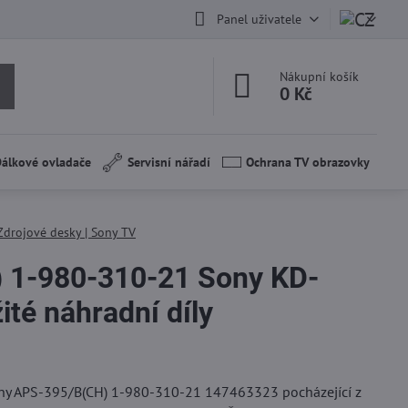
Panel uživatele
Nákupní košík
0 Kč
álkové ovladače
Servisní nářadí
Ochrana TV obrazovky
Zdrojové desky | Sony TV
 1-980-310-21 Sony KD-
té náhradní díly
ony APS-395/B(CH) 1-980-310-21 147463323 pocházející z