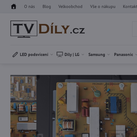
O nás
Blog
Velkoobchod
Vše o nákupu
Kontak
LED podsvícení
Díly | LG
Samsung
Panasonic