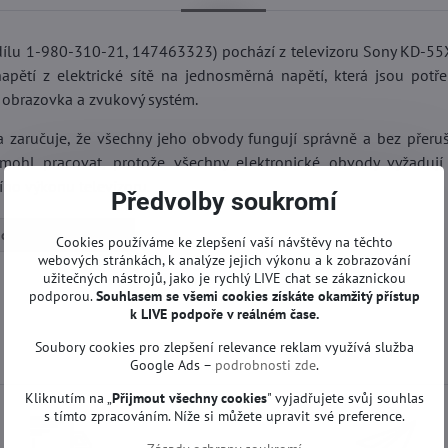
 dílu 1-980-310-21, 147463323) pochází z televizoru Sony KD-5
apětí z elektrické sítě na jednosměrná napětí, která jsou potř
, obrazovka a zvukový systém.
u a zaručuje, že všechny jeho obvody fungují správně a bez přeruš
mohl pracovat, protože všechny elektronické obvody vyžadují 
ního výkonu televizoru.
Předvolby soukromí
ové desky | Sony TV
Cookies používáme ke zlepšení vaší návštěvy na těchto
webových stránkách, k analýze jejich výkonu a k zobrazování
užitečných nástrojů, jako je rychlý LIVE chat se zákaznickou
podporou.
Souhlasem se všemi cookies získáte okamžitý přístup
k LIVE podpoře v reálném čase.
Soubory cookies pro zlepšení relevance reklam využívá služba
Google Ads –
podrobnosti zde
.
Kliknutím na „
Přijmout všechny cookies
" vyjadřujete svůj souhlas
s tímto zpracováním. Níže si můžete upravit své preference.