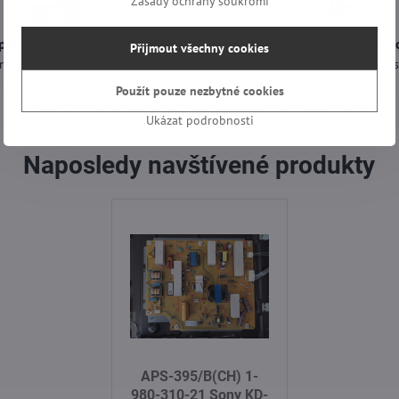
Zásady ochrany soukromí
prava pouze za 89 Kč
Objednávky vytvořené d
Přijmout všechny cookies
nad 1500 Kč zdarma
odešleme ještě dne
Použít pouze nezbytné cookies
Ověřené recenze od našich zákazníků z Česka a Slovenska.
Ukázat podrobnosti
Naposledy navštívené produkty
APS-395/B(CH) 1-
980-310-21 Sony KD-