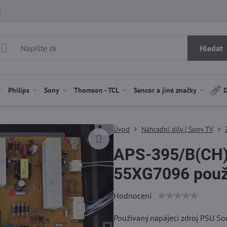
t
Hledat
Philips
Sony
Thomson - TCL
Sencor a jiné značky
D
Úvod
Náhradní díly | Sony TV
APS-395/B(CH)
55XG7096 použi
Hodnocení
Používaný napájecí zdroj PSU S