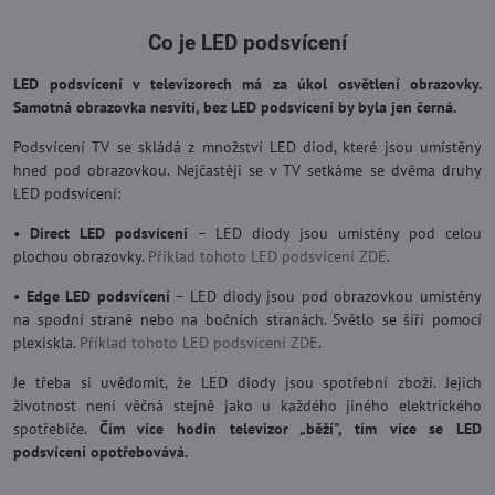
Co je LED podsvícení
LED podsvícení v televizorech má za úkol osvětlení obrazovky.
Samotná obrazovka nesvítí, bez LED podsvícení by byla jen černá.
Podsvícení TV se skládá z množství LED diod, které jsou umístěny
hned pod obrazovkou. Nejčastěji se v TV setkáme se dvěma druhy
LED podsvícení:
•
Direct LED podsvícení
– LED diody jsou umístěny pod celou
plochou obrazovky.
Příklad tohoto LED podsvícení ZDE
.
•
Edge LED podsvícení
– LED diody jsou pod obrazovkou umístěny
na spodní straně nebo na bočních stranách. Světlo se šíří pomocí
plexiskla.
Příklad tohoto LED podsvícení ZDE
.
Je třeba si uvědomit, že LED diody jsou spotřební zboží. Jejich
životnost není věčná stejně jako u každého jiného elektrického
spotřebiče.
Čím více hodin televizor „běží", tím více se LED
podsvícení opotřebovává.