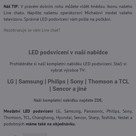
Náš TIP:
V pravém dolním rohu můžete vidět hnědou ikonu našeho
Live chatu. Napište našemu operátorovi Michalovi model vašeho
televizoru. Správné LED podsvícení vám pošle na počkání.
Nezobrazuje se vám Live chat?
LED podsvícení v naší nabídce
Prohlédněte si naši kompletní nabídku LED podsvícení. Stačí si
vybrat výrobce TV:
LG
|
Samsung
|
Philips
|
Sony
|
Thomson a TCL
|
Sencor a jiné
Naši kompletní nabídku najdete ZDE.
Množství LED podsvícení
LG, Samsung, Panasonic, Philips, Sony,
Thomson, TCL, Changhong, Hyundai, Sencor, Sharp, Toshiba, Vestel a
podobných
máme také na objednávku.