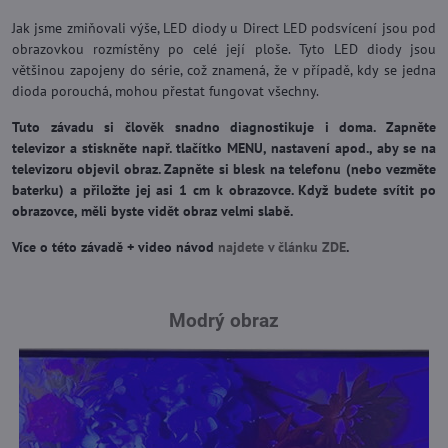
Jak jsme zmiňovali výše, LED diody u Direct LED podsvícení jsou pod
obrazovkou rozmístěny po celé její ploše. Tyto LED diody jsou
většinou zapojeny do série, což znamená, že v případě, kdy se jedna
dioda porouchá, mohou přestat fungovat všechny.
Tuto závadu si člověk snadno diagnostikuje i doma. Zapněte
televizor a stiskněte např. tlačítko MENU, nastavení apod., aby se na
televizoru objevil obraz. Zapněte si blesk na telefonu (nebo vezměte
baterku) a přiložte jej asi 1 cm k obrazovce. Když budete svítit po
obrazovce, měli byste vidět obraz velmi slabě.
Více o této závadě + video návod
najdete v článku ZDE
.
Modrý obraz