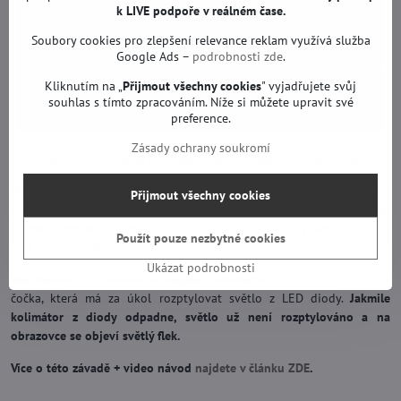
k LIVE podpoře v reálném čase.
Soubory cookies pro zlepšení relevance reklam využívá služba
Google Ads –
podrobnosti zde
.
Kliknutím na „
Přijmout všechny cookies
" vyjadřujete svůj
souhlas s tímto zpracováním. Níže si můžete upravit své
preference.
Zásady ochrany soukromí
Bílé skvrny a vadné LED podsvícení na televizoru Samsung.
Pokud se vám na obrazovce objeví bílé skvrny nebo světlé fleky,
Přijmout všechny cookies
pravděpodobně se jedná o vadné LED podsvícení. Tato závada se
objevuje pouze u Direct LED podsvícení (LED diody jsou umístěny
Použít pouze nezbytné cookies
pod celou plochou obrazovky).
Ukázat podrobnosti
Nad každou LED diodou je nalepený kolimátor.
Kolimátor je plastová
čočka, která má za úkol rozptylovat světlo z LED diody.
Jakmile
kolimátor z diody odpadne, světlo už není rozptylováno a na
obrazovce se objeví světlý flek.
Více o této závadě + video návod
najdete v článku ZDE
.