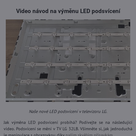
Video návod na výměnu LED podsvícení
Naše nové LED podsvícení v televizoru LG.
Jak výměna LED podsvícení probíhá? Podívejte se na následující
video. Podsvícení se mění v TV LG 32LB. Všimněte si, jak jednoduchá
je manipulace s obrazovkou díky
našim skvělým přísavkám
.