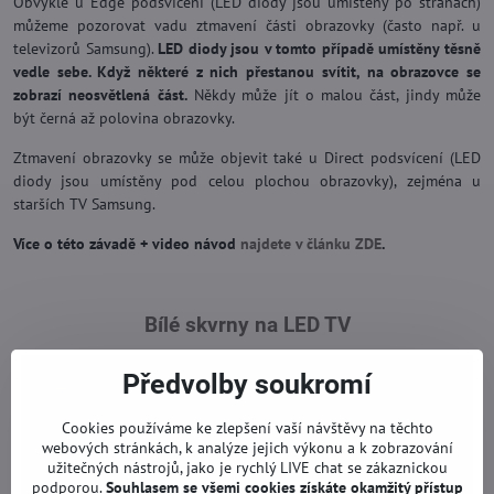
Obvykle u Edge podsvícení (LED diody jsou umístěny po stranách)
můžeme pozorovat vadu ztmavení části obrazovky (často např. u
televizorů Samsung).
LED diody jsou v tomto případě umístěny těsně
vedle sebe. Když některé z nich přestanou svítit, na obrazovce se
zobrazí neosvětlená část.
Někdy může jít o malou část, jindy může
být černá až polovina obrazovky.
Ztmavení obrazovky se může objevit také u Direct podsvícení (LED
diody jsou umístěny pod celou plochou obrazovky), zejména u
starších TV Samsung.
Více o této závadě + video návod
najdete v článku ZDE
.
Bílé skvrny na LED TV
Předvolby soukromí
Cookies používáme ke zlepšení vaší návštěvy na těchto
webových stránkách, k analýze jejich výkonu a k zobrazování
užitečných nástrojů, jako je rychlý LIVE chat se zákaznickou
podporou.
Souhlasem se všemi cookies získáte okamžitý přístup