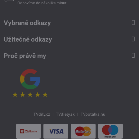
Odpovíme do několika minut.
Vybrané odkazy
Užitečné odkazy
Proč právě my
TVdíly.cz
|
TVdiely.sk
|
TVpotalka.hu