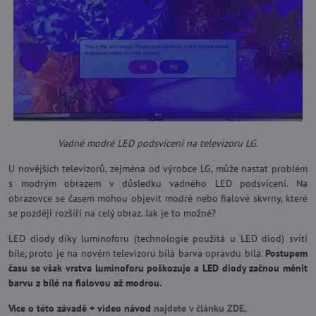
Vadné modré LED podsvícení na televizoru LG.
U novějších televizorů, zejména od výrobce LG, může nastat problém
s modrým obrazem v důsledku vadného LED podsvícení. Na
obrazovce se časem mohou objevit modré nebo fialové skvrny, které
se později rozšíří na celý obraz. Jak je to možné?
LED diody díky luminoforu (technologie použitá u LED diod) svítí
bíle, proto je na novém televizoru bílá barva opravdu bílá.
Postupem
času se však vrstva luminoforu poškozuje a LED diody začnou měnit
barvu z bílé na fialovou až modrou.
Více o této závadě + video návod
najdete v článku ZDE
.