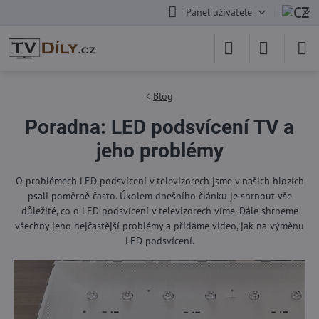
Panel uživatele
Blog
Poradna: LED podsvícení TV a
jeho problémy
O problémech LED podsvícení v televizorech jsme v našich blozích
psali poměrně často. Úkolem dnešního článku je shrnout vše
důležité, co o LED podsvícení v televizorech víme. Dále shrneme
všechny jeho nejčastější problémy a přidáme video, jak na výměnu
LED podsvícení.