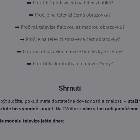
➡️
Proč LED podsvícení na televizi bliká?
➡️
Proč je na televizi černá obrazovka?
➡️
Proč má televize fialovou až modrou obrazovku?
➡️
Proč je na televizi ztmavená část obrazovky?
➡️
Proč má obrazovka televize bílé tečky a skvrny?
➡️
Proč bliká kontrolka na televizi Sony?
Shrnutí
ýt složitá, pokud máte dostatečné dovednosti a znalosti –
stačí
 a kde ho výhodně koupit. Na
TVdily.cz
vám s tím rádi pomůžeme.
le modelu televize ještě dnes: