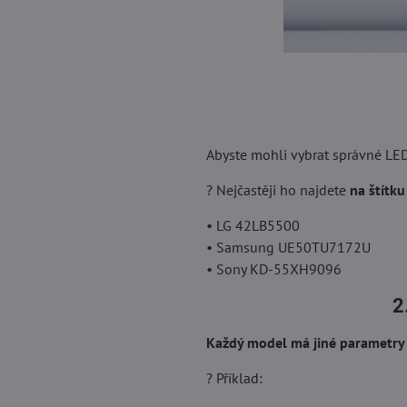
Abyste mohli vybrat správné LE
? Nejčastěji ho najdete
na štítku
• LG 42LB5500
• Samsung UE50TU7172U
• Sony KD-55XH9096
2
Každý model má jiné parametry
? Příklad: