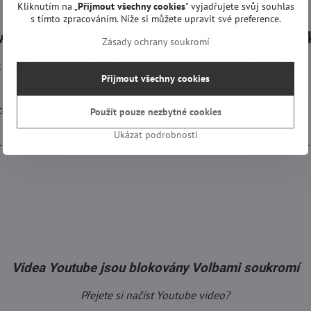
Kliknutím na „
Přijmout všechny cookies
" vyjadřujete svůj souhlas
s tímto zpracováním. Níže si můžete upravit své preference.
 vyměnit LED podsvícení – bezpečně a krok za
Zásady ochrany soukromí
ložitá, pokud máte základní technické dovednosti, potřebné 
Přijmout všechny cookies
ní na 32" televizoru LG? Podívejte se na video návod níže.
Použít pouze nezbytné cookies
Ukázat podrobnosti
Videa Youtube jsou blokovány Volbami soukromí
Přejete si načíst Youtube video?