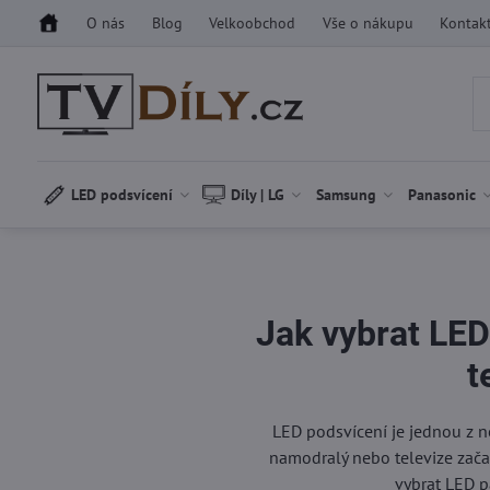
O nás
Blog
Velkoobchod
Vše o nákupu
Kontak
LED podsvícení
Díly | LG
Samsung
Panasonic
Jak vybrat LE
t
LED podsvícení je jednou z nej
namodralý nebo televize zača
vybrat LED p