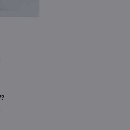
:
V?
.