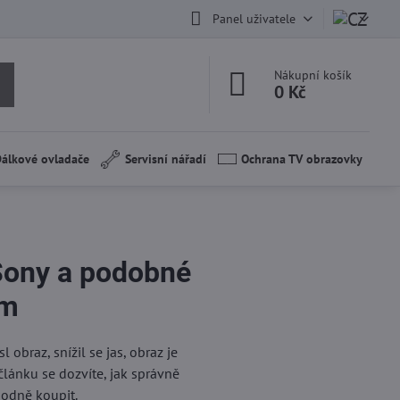
Panel uživatele
Nákupní košík
0 Kč
álkové ovladače
Servisní nářadí
Ochrana TV obrazovky
Sony a podobné
em
 obraz, snížil se jas, obraz je
lánku se dozvíte, jak správně
hodně koupit.