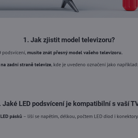
1. Jak zjistit model televizoru?
D podsvícení,
musíte znát přesný model vašeho televizoru.
 na zadní straně televize
, kde je uvedeno označení jako například
. Jaké LED podsvícení je kompatibilní s vaší T
 LED pásků
– liší se napětím, délkou, počtem LED diod i konektory