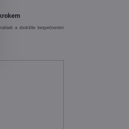
 krokem
nářadí a dodržíte bezpečnostní