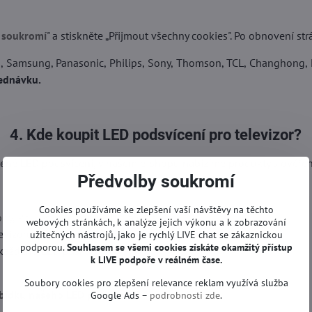
 soukromí
" a stiskněte „Přijmout všechny cookies". Po obnovení str
, Samsung, Panasonic, Philips, Sony, Thomson, TCL, Changhong, H
ednávku.
4. Kde koupit LED podsvícení pro televizor?
řené LED podsvícení, v našem e-shopu nabízíme produkty s ověřen
Předvolby soukromí
Cookies používáme ke zlepšení vaší návštěvy na těchto
ony
,
Philips
,
Thomson - TCL
a
další
webových stránkách, k analýze jejich výkonu a k zobrazování
evizoru
užitečných nástrojů, jako je rychlý LIVE chat se zákaznickou
podporou.
Souhlasem se všemi cookies získáte okamžitý přístup
y každého LED pásku
k LIVE podpoře v reálném čase.
Soubory cookies pro zlepšení relevance reklam využívá služba
bídku našeho LED podsvícení.
Google Ads –
podrobnosti zde
.