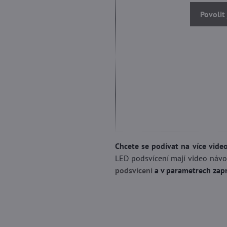
Povolit
Chcete se podívat na více vide
LED podsvícení mají video návo
podsvícení
a v parametrech zapn