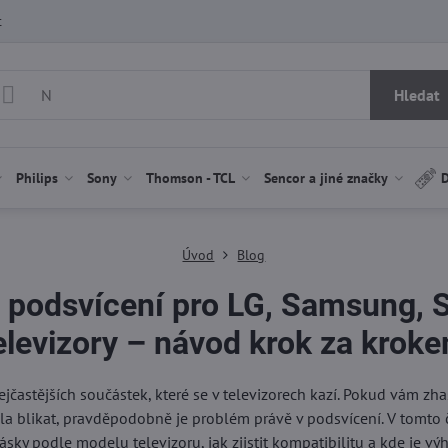
t
Hledat
Philips
Sony
Thomson - TCL
Sencor a jiné značky
D
Úvod
Blog
D podsvícení pro LG, Samsung, 
elevizory – návod krok za krok
častějších součástek, které se v televizorech kazí. Pokud vám zhasl
la blikat, pravděpodobně je problém právě v podsvícení. V tomto č
ásky podle modelu televizoru, jak zjistit kompatibilitu a kde je vý