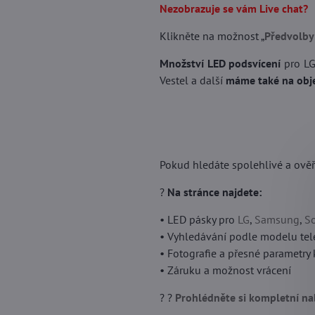
Nezobrazuje se vám Live chat?
Klikněte na možnost „
Předvolby
Množství LED podsvícení
pro LG
Vestel a další
máme také na obj
Pokud hledáte spolehlivé a ově
?
Na stránce najdete:
• LED pásky pro
LG
,
Samsung
,
S
• Vyhledávání podle modelu tel
• Fotografie a přesné parametr
• Záruku a možnost vrácení
? ?
Prohlédněte si kompletní na