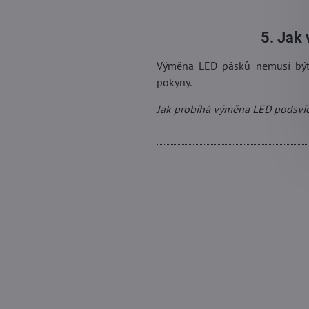
5. Jak
Výměna LED pásků nemusí být s
pokyny.
Jak probíhá výměna LED podsvíce