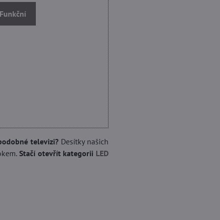
 Funkční
podobné televizi?
Desítky našich
rokem.
Stačí otevřít kategorii
LED