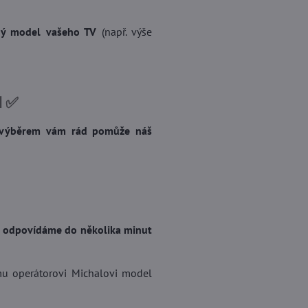
ený model vašeho TV
(např. výše
d ✅
 výběrem vám rád pomůže náš
a odpovídáme do několika minut
u operátorovi Michalovi model