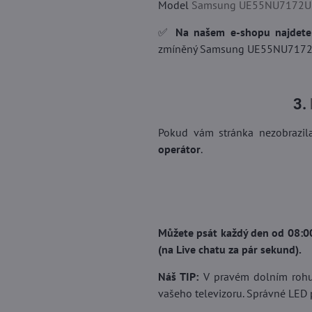
Model
Samsung UE55NU7172U
✅
Na našem e-shopu najdete 
zmíněný Samsung UE55NU7172U) d
3.
Pokud vám stránka nezobrazil
operátor
.
Můžete psát každý den od 08:0
(na Live chatu za pár sekund).
Náš TIP:
V pravém dolním rohu 
vašeho televizoru. Správné LED 