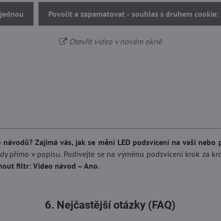
 jednou
Povolit a zapamatovat - souhlas s druhem cookie:
Otevřít video v novém okně
o návodů?
Zajímá vás, jak se mění LED podsvícení na vaší nebo 
dy přímo v popisu. Podívejte se na výměnu podsvícení krok za k
out filtr: Video návod – Ano.
6. Nejčastější otázky (FAQ)