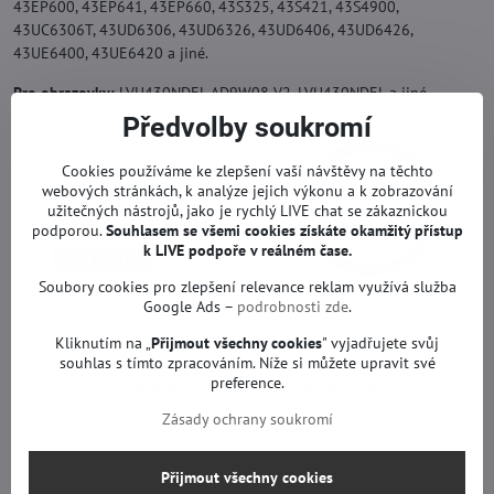
43EP600, 43EP641, 43EP660, 43S325, 43S421, 43S4900,
43UC6306T, 43UD6306, 43UD6326, 43UD6406, 43UD6426,
43UE6400, 43UE6420 a jiné.
Pro obrazovky:
LVU430NDEL AD9W08 V2, LVU430NDEL a jiné.
Předvolby soukromí
Cookies používáme ke zlepšení vaší návštěvy na těchto
webových stránkách, k analýze jejich výkonu a k zobrazování
užitečných nástrojů, jako je rychlý LIVE chat se zákaznickou
podporou.
Souhlasem se všemi cookies získáte okamžitý přístup
k LIVE podpoře v reálném čase.
Soubory cookies pro zlepšení relevance reklam využívá služba
Google Ads –
podrobnosti zde
.
Kliknutím na „
Přijmout všechny cookies
" vyjadřujete svůj
souhlas s tímto zpracováním. Níže si můžete upravit své
preference.
Poradna: Nejde obraz na TV
Zásady ochrany soukromí
Přijmout všechny cookies