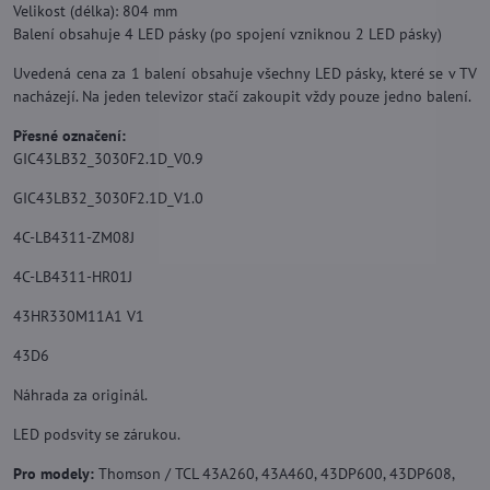
Velikost (délka): 804 mm
Balení obsahuje 4 LED pásky (po spojení vzniknou 2 LED pásky)
Uvedená cena za 1 balení obsahuje všechny LED pásky, které se v TV
nacházejí. Na jeden televizor stačí zakoupit vždy pouze jedno balení.
Přesné označení:
GIC43LB32_3030F2.1D_V0.9
GIC43LB32_3030F2.1D_V1.0
4C-LB4311-ZM08J
4C-LB4311-HR01J
43HR330M11A1 V1
43D6
Náhrada za originál.
LED podsvity se zárukou.
Pro modely:
Thomson / TCL 43A260, 43A460, 43DP600, 43DP608,