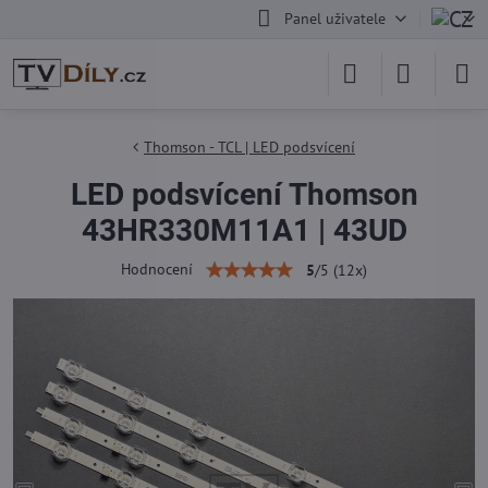
Panel uživatele
Thomson - TCL | LED podsvícení
LED podsvícení Thomson
43HR330M11A1 | 43UD
Hodnocení
5
/
5
(
12
x)