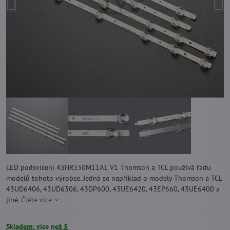
LED podsvícení 43HR330M11A1 V1 Thomson a TCL používá řadu
modelů tohoto výrobce. Jedná se například o modely Thomson a TCL
43UD6406, 43UD6306, 43DP600, 43UE6420, 43EP660, 43UE6400 a
jiné.
Čtěte více
Skladem: více než 5