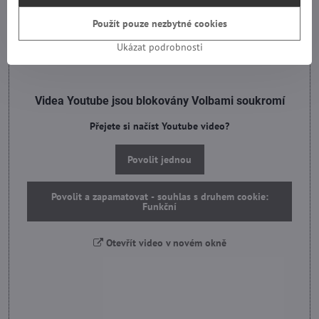
Použít pouze nezbytné cookies
Ukázat podrobnosti
Videa Youtube jsou blokovány Volbami soukromí
Přejete si načíst Youtube video?
Povolit jednou
Povolit a zapamatovat - souhlas s druhem cookie:
Funkční
Otevřít video v novém okně