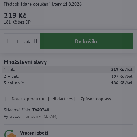
Předpokládané doručení:
Úterý
11.8.2026
219 Kč
181 Kč
bez DPH
Do košíku
bal.
Množstevní slevy
1
bal.:
219 Kč
/bal.
2-4
bal.:
197 Kč
/bal.
5
bal.
a víc
:
186 Kč
/bal.
Dotaz k produktu
Hlídací pes
Způsob dopravy
Skladové číslo:
TVA0748
Výrobce:
Thomson - TCL (AM)
Vrácení zboží