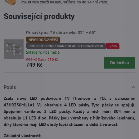
Pokud vám zboží nesedí, můžete ho do 14 dní vrátit.
Související produkty
Přísavky na TV obrazovku 32” – 65”
NEJPRODÁVANĚJŠÍ
PRO BEZPEČNOU MANIPULACI S OBRAZOVKOU
-25%
Skladem: více než 5
999 Kč
Sleva 250 Kč
Do košíku
749 Kč
Popis
Zcela nové LED podsvícení TV Thomson a TCL s označením
43HR330M11A1 V1 obsahuje 4 LED pásky. Tyto pásky se spojují.
Spojením vzniknou 2 LED pásky. Každý z nich měří 804 mm a
obsahuje 11 LED diod. Pásky jsou vyrobeny z hliníkového laminátu,
díky kterému mají LED diody lepší chlazení a delší životnost.
Základní vlastnosti: