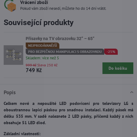
Vrácení zboží
Pokud vám zboží nesedí, můžete ho do 14 dní vrátit.
Související produkty
Přísavky na TV obrazovku 32” – 65”
NEJPRODÁVANĚJŠÍ
PRO BEZPEČNOU MANIPULACI S OBRAZOVKOU
-25%
Skladem: více než 5
999 Kč
Sleva 250 Kč
Do košíku
749 Kč
Popis
Celkem nové a nepoužité LED podsvícení pro televizory LG s
oboustrannou lepicí páskou pro snadnou instalaci. Každý pásek má
délku 535 mm. V sadě naleznete 2 LED pásky, přičemž každý z nich
obsahuje 51 LED diod.
Základní vlastnosti: