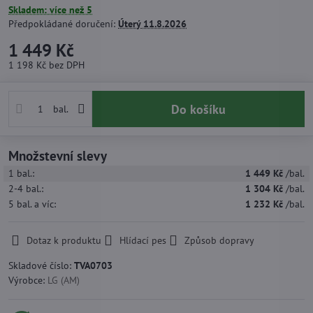
Skladem: více než 5
Předpokládané doručení:
Úterý
11.8.2026
1 449 Kč
1 198 Kč
bez DPH
Do košíku
bal.
Množstevní slevy
1
bal.:
1 449 Kč
/bal.
2-4
bal.:
1 304 Kč
/bal.
5
bal.
a víc
:
1 232 Kč
/bal.
Dotaz k produktu
Hlídací pes
Způsob dopravy
Skladové číslo:
TVA0703
Výrobce:
LG (AM)