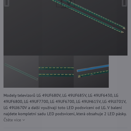
Modely televizorů LG 49UF680V, LG 49UF685V, LG 49UF6430, LG
49UF6800, LG 49UF7700, LG 49UF6700, LG 49UH615V, LG 49UJ701V,
LG 49UJ670V a další využívají toto LED podsvícení od LG. V balení
najdete kompletní sadu LED podsvícení, která obsahuje 2 LED pásky.
Čtěte více