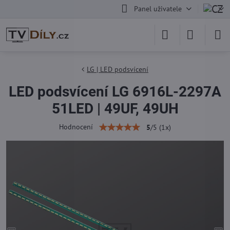
Panel uživatele
LG | LED podsvícení
LED podsvícení LG 6916L-2297A
51LED | 49UF, 49UH
Hodnocení
5
/
5
(
1
x)