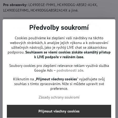
Pro obrazovky:
LC490EGE-FHM1, HC490DGG-ABSR2-A14X,
LC490EGEFHM1, HC490DGGABSR2A14X a jiné.
Předvolby soukromí
Cookies používáme ke zlepšení vaší návštěvy na těchto
webových stránkách, k analýze jejich výkonu a k zobrazování
užitečných nástrojů, jako je rychlý LIVE chat se zákaznickou
podporou.
Souhlasem se všemi cookies získáte okamžitý přístup
k LIVE podpoře v reálném čase.
Soubory cookies pro zlepšení relevance reklam využívá služba
Google Ads –
podrobnosti zde
.
Kliknutím na „
Přijmout všechny cookies
" vyjadřujete svůj
Poradna: Nerovnoměrné podsvícení LED TV
souhlas s tímto zpracováním. Níže si můžete upravit své
(ztmavení obrazovky)
preference.
Zásady ochrany soukromí
Přijmout všechny cookies