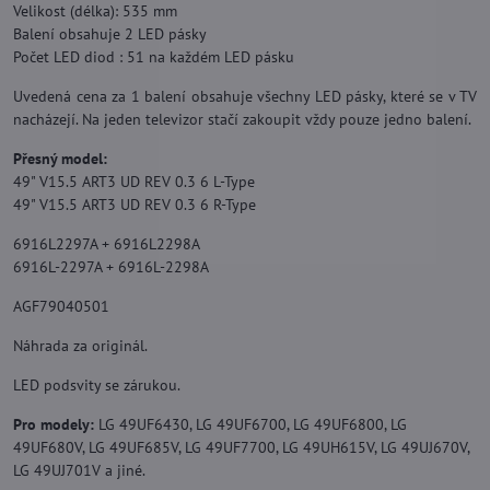
Velikost (délka): 535 mm
Balení obsahuje 2 LED pásky
Počet LED diod : 51 na každém LED pásku
Uvedená cena za 1 balení obsahuje všechny LED pásky, které se v TV
nacházejí. Na jeden televizor stačí zakoupit vždy pouze jedno balení.
Přesný model:
49" V15.5 ART3 UD REV 0.3 6 L-Type
49" V15.5 ART3 UD REV 0.3 6 R-Type
6916L2297A + 6916L2298A
6916L-2297A + 6916L-2298A
AGF79040501
Náhrada za originál.
LED podsvity se zárukou.
Pro modely:
LG 49UF6430, LG 49UF6700, LG 49UF6800, LG
49UF680V, LG 49UF685V, LG 49UF7700, LG 49UH615V, LG 49UJ670V,
LG 49UJ701V a jiné.