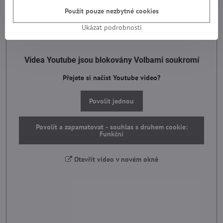
Použít pouze nezbytné cookies
Ukázat podrobnosti
Videa Youtube jsou blokovány Volbami soukromí
Přejete si načíst Youtube video?
Povolit jednou
Povolit a zapamatovat - souhlas s druhem cookie:
Funkční
Otevřít video v novém okně