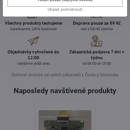
Ukázat podrobnosti
Všechny produkty testujeme
Doprava pouze za 89 Kč
Garantujeme 100% funkčnost
nad 1500 Kč zdarma
Objednávky vytvořené do
Zákaznická podpora 7 dní v
12:00
týdnu
odešleme ještě dnes
od 08:00 do 18:00
Ověřené recenze od našich zákazníků z Česka a Slovenska.
Naposledy navštívené produkty