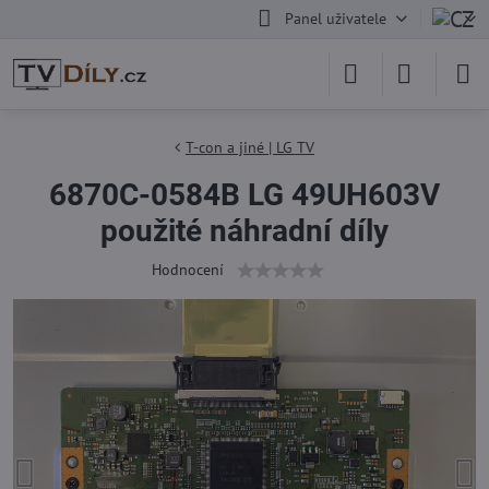
Panel uživatele
T-con a jiné | LG TV
6870C-0584B LG 49UH603V
použité náhradní díly
Hodnocení