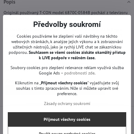
Popis
Originál používaný T-CON model 6870C-0584B pochází z televizoru
LG 49UH603V.
Předvolby soukromí
Při shodě všech konektorů možnost použít náhradní díl iv jiných
modelech. Před koupí doporučujeme řádně zkontrolovat jakékoli
Cookies používáme ke zlepšení vaší návštěvy na těchto
webových stránkách, k analýze jejich výkonu a k zobrazování
rozdíly s Vaší deskou. V případě otázek nás prosím kontaktujte.
užitečných nástrojů, jako je rychlý LIVE chat se zákaznickou
podporou.
Souhlasem se všemi cookies získáte okamžitý přístup
Záruka na použitý díl je 12 měsíců od zakoupení.
k LIVE podpoře v reálném čase.
Náhradní díly na LG TV jsou funkční od výroby. Neproběhl na nich
Soubory cookies pro zlepšení relevance reklam využívá služba
žádný servis ani oprava.
Google Ads –
podrobnosti zde
.
Více z kategorie
Kliknutím na „
Přijmout všechny cookies
" vyjadřujete svůj
souhlas s tímto zpracováním. Níže si můžete upravit své
Náhradní díly | LG TV
T-con a jiné | LG TV
preference.
Zásady ochrany soukromí
Předchozí produkt
Následující produkt
Přijmout všechny cookies
Použít pouze nezbytné cookies