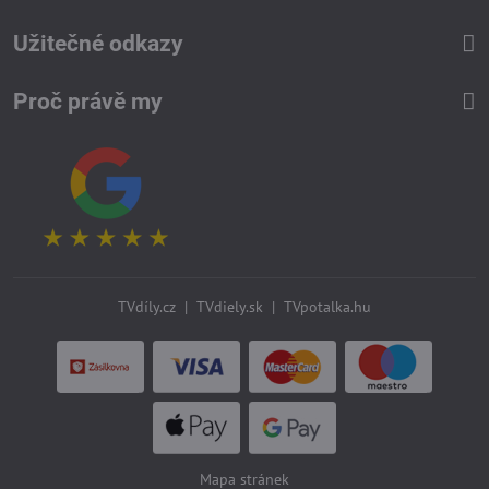
Užitečné odkazy
Proč právě my
TVdíly.cz
|
TVdiely.sk
|
TVpotalka.hu
Mapa stránek