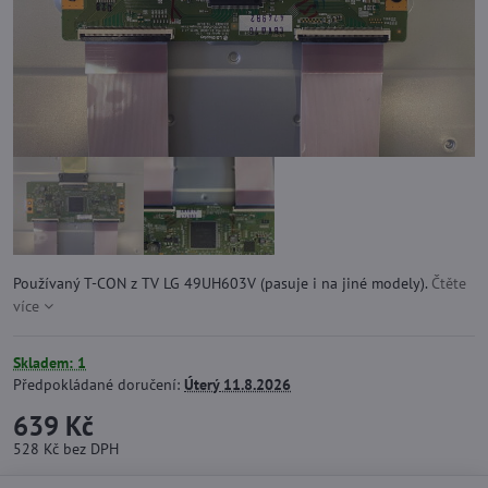
Používaný T-CON z TV LG 49UH603V (pasuje i na jiné modely).
Čtěte
více
Skladem: 1
Předpokládané doručení:
Úterý
11.8.2026
639 Kč
528 Kč
bez DPH