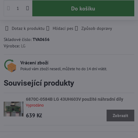
Do košíku
Dotaz k produktu
Hlídací pes
Způsob dopravy
Skladové číslo:
TVA0656
Výrobce:
LG
Vrácení zboží
Pokud vám zboží nesedí, můžete ho do 14 dní vrátit.
Související produkty
6870C-0584B LG 43UH603V použité náhradní díly
Vyprodáno
639 Kč
Zobrazit