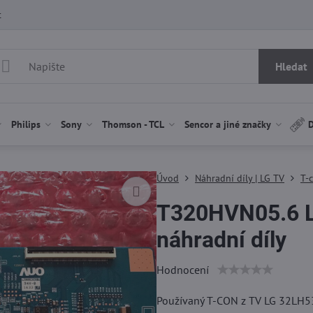
t
Hledat
Philips
Sony
Thomson - TCL
Sencor a jiné značky
D
Úvod
Náhradní díly | LG TV
T-c
T320HVN05.6 L
náhradní díly
Hodnocení
Používaný T-CON z TV LG 32LH530