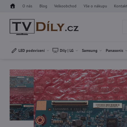
O nás
Blog
Velkoobchod
Vše o nákupu
Kontak
LED podsvícení
Díly | LG
Samsung
Panasonic