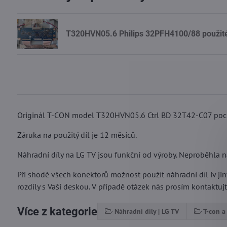
T320HVN05.6 Philips 32PFH4100/88 použité 
Originál T-CON model T320HVN05.6 Ctrl BD 32T42-C07 pocház
Záruka na použitý díl je 12 měsíců.
Náhradní díly na LG TV jsou funkční od výroby. Neproběhla na
Při shodě všech konektorů možnost použít náhradní díl iv j
rozdíly s Vaší deskou. V případě otázek nás prosím kontaktujt
Více z kategorie
Náhradní díly | LG TV
T-con a 