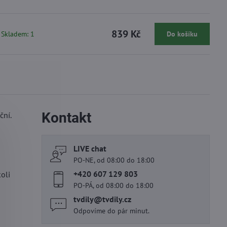
839 Kč
Skladem: 1
Do košíku
Kontakt
ční.
LIVE chat
PO-NE, od 08:00 do 18:00
+420 607 129 803
oli
PO-PÁ, od 08:00 do 18:00
tvdily​@tvdily​.cz
Odpovíme do pár minut.