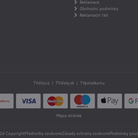
Reklamace
Obchodní podmínky
Reklamační řád
TVdíly.cz
|
TVdiely.sk
|
TVpotalka.hu
Mapa stránek
26
Copyright
Předvolby soukromí
Zásady ochrany soukromí
Podmínky použ