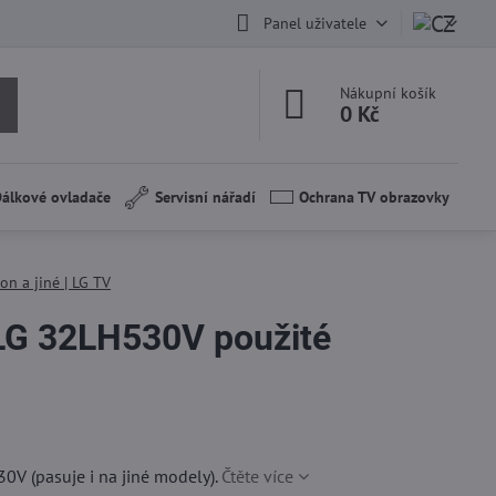
Panel uživatele
Nákupní košík
0 Kč
álkové ovladače
Servisní nářadí
Ochrana TV obrazovky
on a jiné | LG TV
G 32LH530V použité
V (pasuje i na jiné modely).
Čtěte více