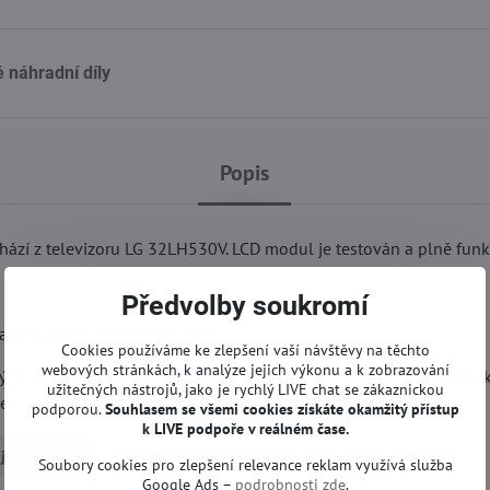
náhradní díly
Popis
í z televizoru LG 32LH530V. LCD modul je testován a plně funk
Předvolby soukromí
 nich žádná oprava ani servis.
Cookies používáme ke zlepšení vaší návštěvy na těchto
webových stránkách, k analýze jejich výkonu a k zobrazování
iných modelech. Před koupí doporučujeme řádně zkontrolovat jakék
užitečných nástrojů, jako je rychlý LIVE chat se zákaznickou
e.
podporou.
Souhlasem se všemi cookies získáte okamžitý přístup
k LIVE podpoře v reálném čase.
jiné | LG TV
Soubory cookies pro zlepšení relevance reklam využívá služba
Google Ads –
podrobnosti zde
.