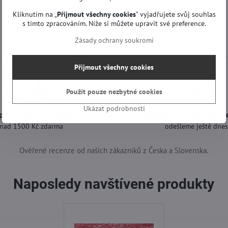
Kliknutím na „
Přijmout všechny cookies
" vyjadřujete svůj souhlas
s tímto zpracováním. Níže si můžete upravit své preference.
Zásady ochrany soukromí
Přijmout všechny cookies
Použít pouze nezbytné cookies
Ukázat podrobnosti
prava pouze za 89 Kč
Objednávky vytvořené d
nad 1500 Kč zdarma
odešleme ještě dne
Ověřené recenze od našich zákazníků z Česka a Slovenska.
Naposledy navštívené produkty