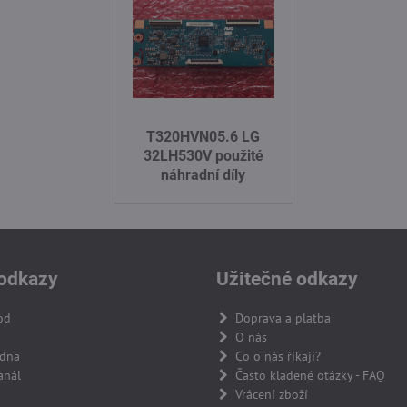
T320HVN05.6 LG
32LH530V použité
náhradní díly
odkazy
Užitečné odkazy
od
Doprava a platba
O nás
adna
Co o nás říkají?
anál
Často kladené otázky - FAQ
Vrácení zboží