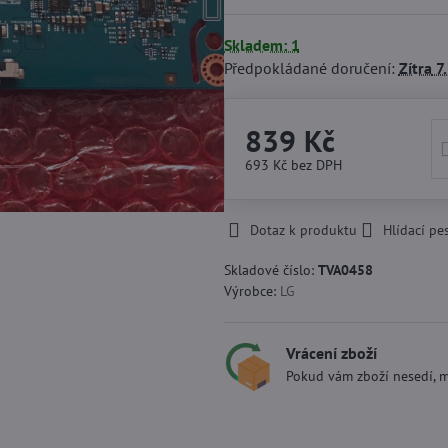
Skladem: 1
Předpokládané doručení:
Zítra
7.
839 Kč
693 Kč
bez DPH
Dotaz k produktu
Hlídací pe
Skladové číslo:
TVA0458
Výrobce:
LG
Vrácení zboží
Pokud vám zboží nesedí, m