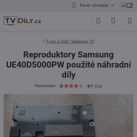
Panel uživatele
T-con a jiné | Samsung TV
Reproduktory Samsung
UE40D5000PW použité náhradní
díly
Hodnocení
4
/
5
(
1
x)