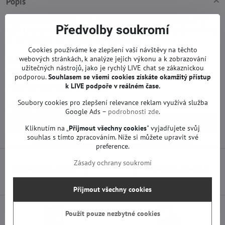
Popis
Reproduktory Samsung mají přesné označení BN96-16796A BN96-
Předvolby soukromí
16796B 10.0W 6Ω. Používají se v televizorech Samsung UE40D5000,
UE40D5500, UE46D5000, UE46D5500 apod.
Cookies používáme ke zlepšení vaší návštěvy na těchto
Náhradní díl je používán a plně funkční. Pokud máte problémy se
webových stránkách, k analýze jejich výkonu a k zobrazování
užitečných nástrojů, jako je rychlý LIVE chat se zákaznickou
zvukem na vašem televizoru, jste na správném místě.
podporou.
Souhlasem se všemi cookies získáte okamžitý přístup
k LIVE podpoře v reálném čase.
Záruka na tento díl je 12 měsíců.
Soubory cookies pro zlepšení relevance reklam využívá služba
Více z kategorie
Google Ads –
podrobnosti zde
.
Náhradní díly | Samsung TV
T-con a jiné | Samsung TV
Kliknutím na „
Přijmout všechny cookies
" vyjadřujete svůj
souhlas s tímto zpracováním. Níže si můžete upravit své
preference.
Zásady ochrany soukromí
Předchozí produkt
Následující produkt
Přijmout všechny cookies
Použít pouze nezbytné cookies