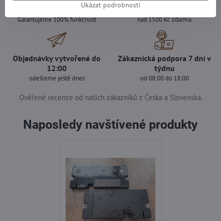
Ukázat podrobnosti
Všechny produkty testujeme
Doprava pouze za 89 Kč
Garantujeme 100% funkčnost
nad 1500 Kč zdarma
Objednávky vytvořené do
Zákaznická podpora 7 dní v
12:00
týdnu
odešleme ještě dnes
od 08:00 do 18:00
Ověřené recenze od našich zákazníků z Česka a Slovenska.
Naposledy navštívené produkty