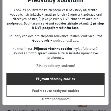
Předvolby soukromí
Náhradní díly na TV LG jsou funkční od výroby. Neproběhl na nich
Cookies používáme ke zlepšení vaší návštěvy na těchto
žádný servis ani oprava.
webových stránkách, k analýze jejich výkonu a k zobrazování
užitečných nástrojů, jako je rychlý LIVE chat se zákaznickou
Více z kategorie
podporou.
Souhlasem se všemi cookies získáte okamžitý přístup
k LIVE podpoře v reálném čase.
Náhradní díly | LG TV
Základní desky | LG TV
Soubory cookies pro zlepšení relevance reklam využívá služba
Google Ads –
podrobnosti zde
.
Kliknutím na „
Přijmout všechny cookies
" vyjadřujete svůj
souhlas s tímto zpracováním. Níže si můžete upravit své
Předchozí produkt
Následující produkt
preference.
Zásady ochrany soukromí
Přijmout všechny cookies
Všechny produkty testujeme
Doprava pouze za 89 Kč
Použít pouze nezbytné cookies
Garantujeme 100% funkčnost
nad 1500 Kč zdarma
Ukázat podrobnosti