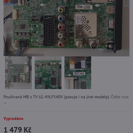
Používaná MB z TV LG 49LF540V (pasuje i na jiné modely).
Čtěte více
Vyprodáno
1 479 Kč