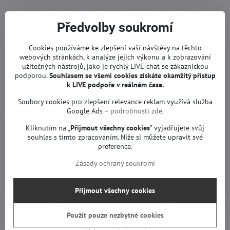
Zdroj (PSU) v naší nabídce je používán a testován. Garantujeme
100% funkčnost na všechny naše díly. Je funkční originál od výroby.
Předvolby soukromí
Neproběhla na něm oprava ani servis.
Cookies používáme ke zlepšení vaší návštěvy na těchto
Modul má záruku 1 rok od zakoupení.
webových stránkách, k analýze jejich výkonu a k zobrazování
užitečných nástrojů, jako je rychlý LIVE chat se zákaznickou
Tento náhradní díl může používat několik modelů TV Philips. Před
podporou.
Souhlasem se všemi cookies získáte okamžitý přístup
zakoupením si prosím zkontrolujte jakékoliv rozdíly s Vaší deskou.
k LIVE podpoře v reálném čase.
Více z kategorie
Soubory cookies pro zlepšení relevance reklam využívá služba
Google Ads –
podrobnosti zde
.
Náhradní díly | Philips TV
Zdrojové desky | Philips TV
Kliknutím na „
Přijmout všechny cookies
" vyjadřujete svůj
souhlas s tímto zpracováním. Níže si můžete upravit své
preference.
Zásady ochrany soukromí
Předchozí produkt
Následující produkt
Přijmout všechny cookies
Použít pouze nezbytné cookies