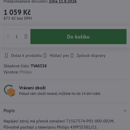
Předpokládané doručení:
Zítra
11.8.2026
1 059 Kč
875 Kč
bez DPH
Do košíku
Dotaz k produktu
Hlídací pes
Způsob dopravy
Skladové číslo:
TVA0338
Výrobce:
Philips
Vrácení zboží
Pokud vám zboží nesedí, můžete ho do 14 dní vrátit.
Popis
Napájecí zdroj má přesné označení 715G7574-P01-000-002M.
Původně pochází z televizoru Philips 43PFS5301/12.