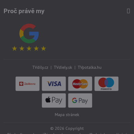
Proč právě my
TVdíly.cz
|
TVdiely.sk
|
TVpotalka.hu
Mapa stránek
©
2026
Copyright