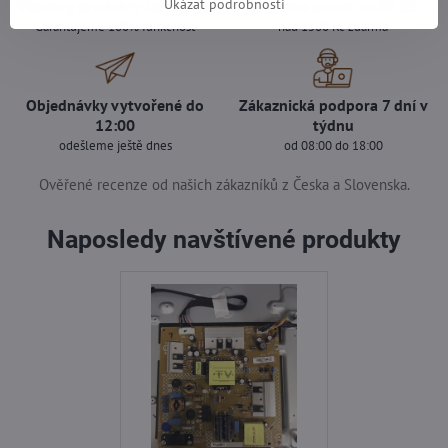
Ukázat podrobnosti
Všechny produkty testujeme
Doprava pouze za 89 Kč
Garantujeme 100% funkčnost
nad 1500 Kč zdarma
Objednávky vytvořené do
Zákaznická podpora 7 dní v
12:00
týdnu
odešleme ještě dnes
od 08:00 do 18:00
Ověřené recenze od našich zákazníků z Česka a Slovenska.
Naposledy navštívené produkty