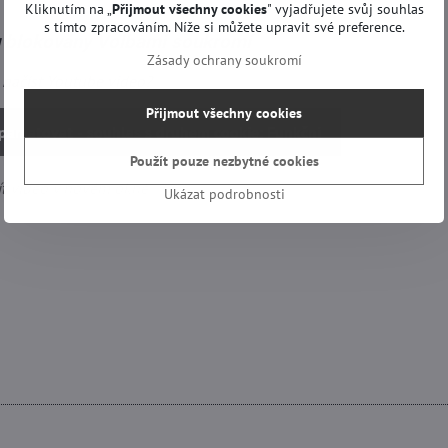
Kliknutím na „
Přijmout všechny cookies
" vyjadřujete svůj souhlas
s tímto zpracováním. Níže si můžete upravit své preference.
u blokovány Volbami soukromí
Zásady ochrany soukromí
i načíst Youtube video?
Přijmout všechny cookies
apamatovat - souhlas s druhem cookie: Funkční
Použít pouze nezbytné cookies
ít video v novém okně
Ukázat podrobnosti