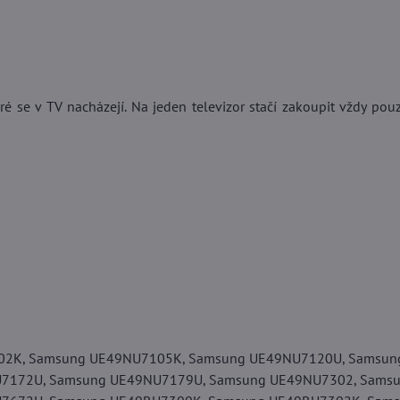
é se v TV nacházejí. Na jeden televizor stačí zakoupit vždy pou
2K, Samsung UE49NU7105K, Samsung UE49NU7120U, Samsun
7172U, Samsung UE49NU7179U, Samsung UE49NU7302, Sams