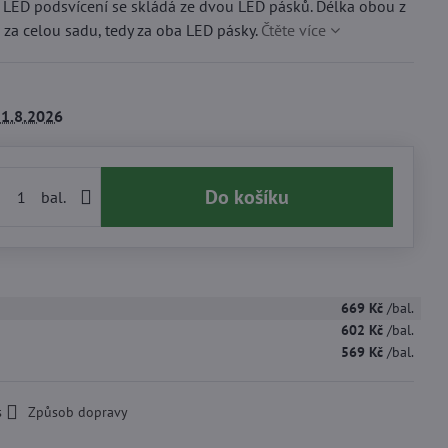
ED podsvícení se skládá ze dvou LED pásků. Délka obou z
 za celou sadu, tedy za oba LED pásky.
Čtěte více
1.8.2026
Do košíku
bal.
669 Kč
/bal.
602 Kč
/bal.
569 Kč
/bal.
s
Způsob dopravy