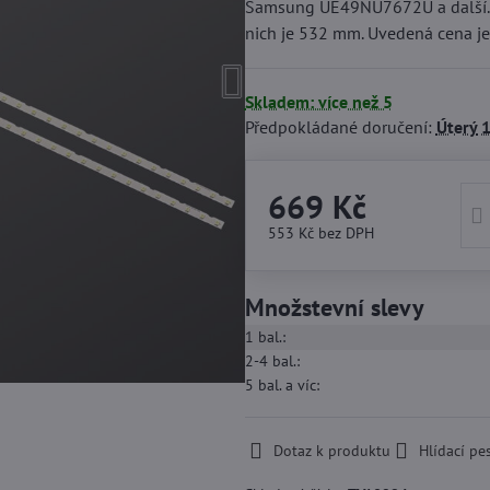
Samsung UE49NU7672U a další. L
nich je 532 mm. Uvedená cena je
Skladem: více než 5
Předpokládané doručení:
Úterý
1
669 Kč
553 Kč
bez DPH
Množstevní slevy
1
bal.:
2-4
bal.:
5
bal.
a víc
:
Dotaz k produktu
Hlídací pe