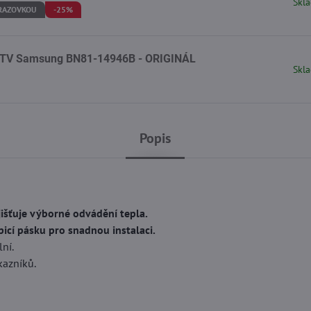
Skla
BRAZOVKOU
-25%
ytů TV Samsung BN81-14946B - ORIGINÁL
Skla
Popis
jišťuje výborné odvádění tepla.
icí pásku pro snadnou instalaci.
ní.
kazníků.