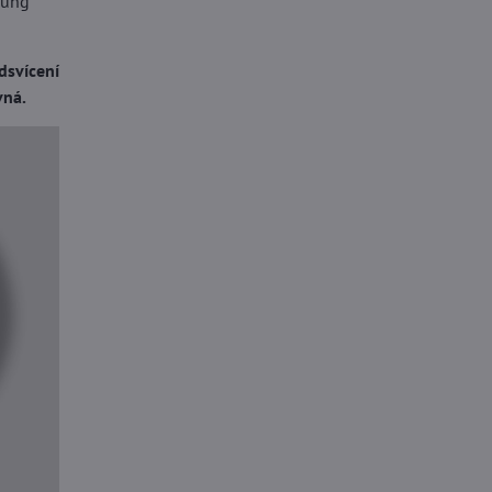
sung
dsvícení
vná.