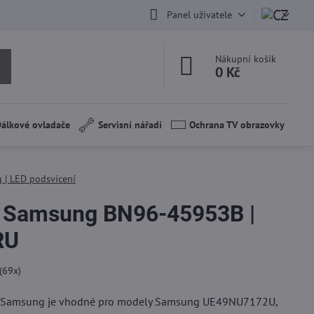
Panel uživatele
Nákupní košík
0 Kč
álkové ovladače
Servisní nářadí
Ochrana TV obrazovky
 | LED podsvícení
í Samsung BN96-45953B |
RU
(
69
x)
ní Samsung je vhodné pro modely Samsung UE49NU7172U,