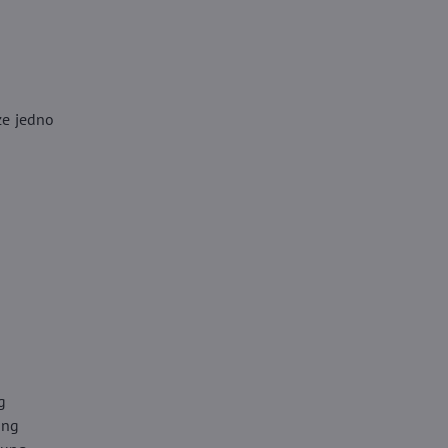
ze jedno
g
ung