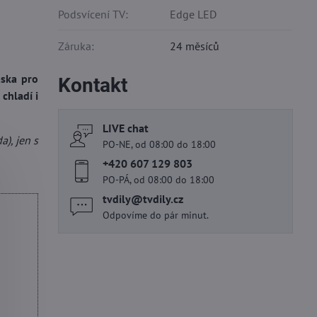
Podsvícení TV:
Edge LED
Záruka:
24 měsíců
áska pro
Kontakt
chladí i
LIVE chat
), jen s
PO-NE, od 08:00 do 18:00
+420 607 129 803
PO-PÁ, od 08:00 do 18:00
tvdily​@tvdily​.cz
Odpovíme do pár minut.