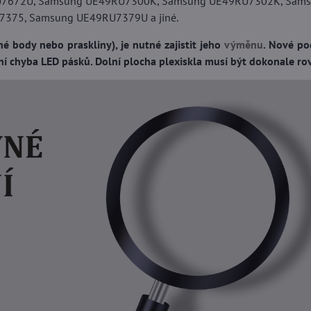
7672U, Samsung UE49RU7300K, Samsung UE49RU7302K, Sam
75, Samsung UE49RU7379U a jiné.
 body nebo praskliny), je nutné zajistit jeho
výměnu
. Nové po
ní chyba LED pásků. Dolní plocha plexiskla musí být dokonale ro