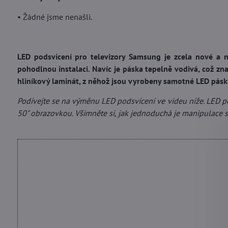
• Žádné jsme nenašli.
LED podsvícení pro televizory Samsung je zcela nové a n
pohodlnou instalaci. Navíc je páska tepelně vodivá, což z
hliníkový laminát, z něhož jsou vyrobeny samotné LED pásk
Podívejte se na výměnu LED podsvícení ve videu níže. LED po
50" obrazovkou. Všimněte si, jak jednoduchá je manipulace 