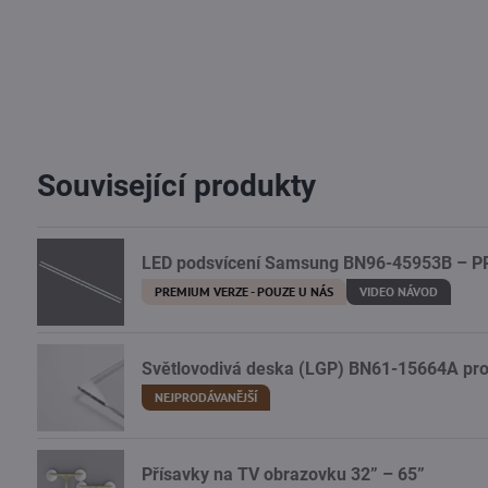
Související produkty
LED podsvícení Samsung BN96-45953B – 
PREMIUM VERZE - POUZE U NÁS
VIDEO NÁVOD
Světlovodivá deska (LGP) BN61-15664A p
NEJPRODÁVANĚJŠÍ
Přísavky na TV obrazovku 32” – 65”