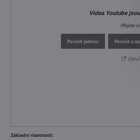
Videa Youtube jso
Přejete s
Povolit jednou
Povolit a z
Otevř
Základní vlastnosti: