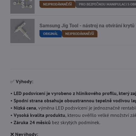
NEJPRODÁVANĚJŠÍ
PRO BEZPEČNOU MANIPULACI S O
Samsung Jig Tool - nástroj na otvírání kr
ORIGINÁL
NEJPRODÁVANĚJŠÍ
✅
Výhody:
•
LED podsvícení je vyrobeno z hliníkového profilu, který za
•
Spodní strana obsahuje oboustrannou tepelně vodivou lep
•
Nízká cena
, výměna LED podsvícení je jednoznačně rentabil
•
Vysoká kvalita produktu
, kterou ověřilo velké množství zá
•
Záruka 24 měsíců
bez skrytých podmínek.
❌
Nevýhody: