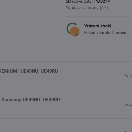
Skladové číslo:
TVA0294
Výrobce:
Samsung (AM)
Vrácení zboží
Pokud vám zboží nesedí, m
PREMIUM | UE49NU, UE49RU
Skla
ro Samsung UE49NU, UE49RU
Skla