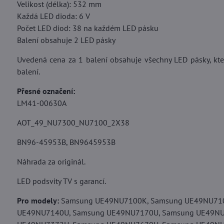
Velikost (délka): 532 mm
Každá LED dioda: 6 V
Počet LED diod: 38 na každém LED pásku
Balení obsahuje 2 LED pásky
Uvedená cena za 1 balení obsahuje všechny LED pásky, kter
balení.
Přesné označení:
LM41-00630A
AOT_49_NU7300_NU7100_2X38
BN96-45953B, BN9645953B
Náhrada za originál.
LED podsvity TV s garancí.
Pro modely:
Samsung UE49NU7100K, Samsung UE49NU710
UE49NU7140U, Samsung UE49NU7170U, Samsung UE49NU