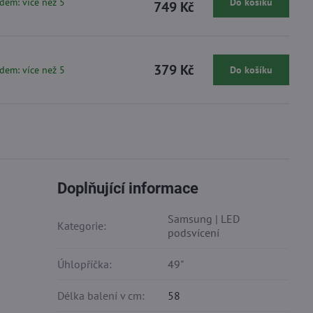
dem: více než 5
Do košíku
749 Kč
379 Kč
dem: více než 5
Do košíku
Doplňující informace
Samsung | LED
Kategorie:
podsvícení
Úhlopříčka:
49"
Délka balení v cm:
58