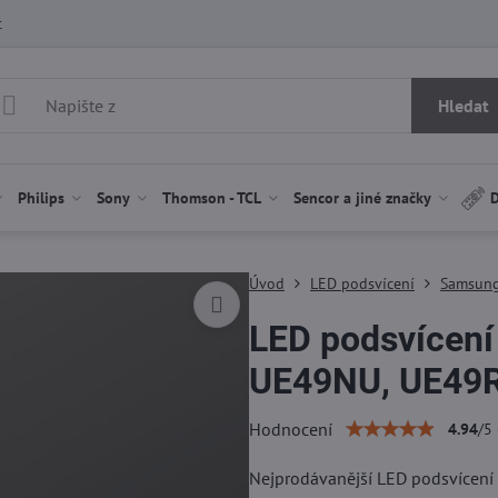
t
Hledat
Philips
Sony
Thomson - TCL
Sencor a jiné značky
D
Úvod
LED podsvícení
Samsung
LED podsvícen
UE49NU, UE49
Hodnocení
4.94
/
5
Nejprodávanější LED podsvíce