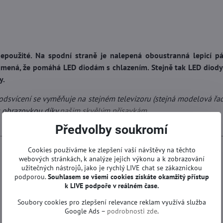
epoužité. Na spodní straně je nalepená oboustranná lepicí p
namená, že pomáhá LED diodám s chlazením. Stejně tak LED diody 
y.
dsvícení se vyměňuje na stejném televizoru (stejná modelová řada
s obrazovkou díky
našim skvělým přísavkám.
Předvolby soukromí
Cookies používáme ke zlepšení vaší návštěvy na těchto
webových stránkách, k analýze jejich výkonu a k zobrazování
užitečných nástrojů, jako je rychlý LIVE chat se zákaznickou
podporou.
Souhlasem se všemi cookies získáte okamžitý přístup
k LIVE podpoře v reálném čase.
Soubory cookies pro zlepšení relevance reklam využívá služba
Google Ads –
podrobnosti zde
.