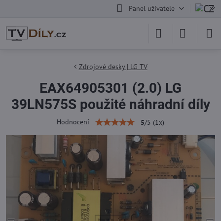
Panel uživatele
Zdrojové desky | LG TV
EAX64905301 (2.0) LG
39LN575S použité náhradní díly
Hodnocení
5
/
5
(
1
x)