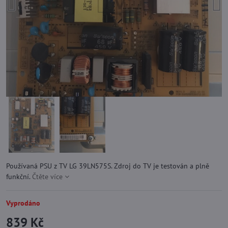
Používaná PSU z TV LG 39LN575S. Zdroj do TV je testován a plně
funkční.
Čtěte více
Vyprodáno
839 Kč