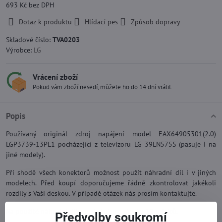
693 Kč
bez DPH
Dotaz k produktu
Hlídací pes
Způsob dopravy
Skladové číslo:
TVA0203
Výrobce:
LG
Vrácení zboží
Pokud vám zboží nesedí, můžete ho do 14 dní vrátit.
Popis
Používaný originál zdroj napájení model EAX64905301(2.0)
LGP3739-13PL1 pocházející z televizoru LG 39LN575S (pasuje i na
jiné modely).
Při shodě všech konektorů možnost použít náhradní díl i v jiných
modelech. Před koupí doporučujeme řádně zkontrolovat jakékoli
rozdíly s Vaší deskou. V případě otázek nás prosím kontaktujte.
Na použité náhradní díly poskytujeme záruku 12 měsíců.
Předvolby soukromí