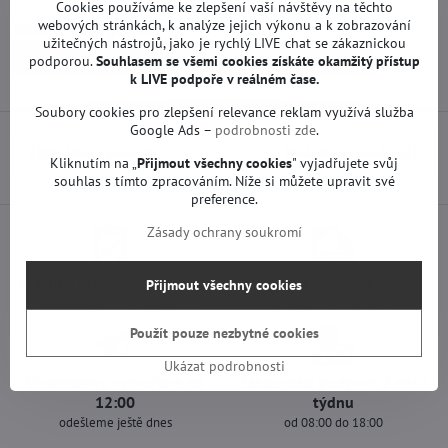
Cookies používáme ke zlepšení vaší návštěvy na těchto
webových stránkách, k analýze jejich výkonu a k zobrazování
Více z kategorie
užitečných nástrojů, jako je rychlý LIVE chat se zákaznickou
Náhradní díly | LG TV
Základní desky | LG TV
podporou.
Souhlasem se všemi cookies získáte okamžitý přístup
k LIVE podpoře v reálném čase.
Soubory cookies pro zlepšení relevance reklam využívá služba
Google Ads –
podrobnosti zde
.
Předchozí produkt
Následující produkt
Kliknutím na „
Přijmout všechny cookies
" vyjadřujete svůj
souhlas s tímto zpracováním. Níže si můžete upravit své
preference.
Zásady ochrany soukromí
Všechny produkty testujeme
Doprava pouze za 89 Kč
Přijmout všechny cookies
Garantujeme 100% funkčnost
nad 1500 Kč zdarma
Použít pouze nezbytné cookies
Ukázat podrobnosti
Objednávky vytvořené do
Zákaznická podpora 7 dní v
12:00
týdnu
odešleme ještě dnes
od 08:00 do 18:00