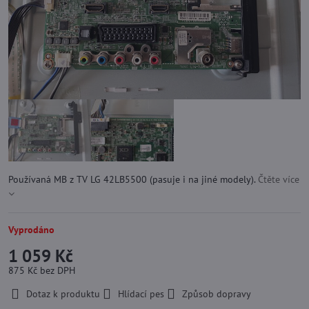
Používaná MB z TV LG 42LB5500 (pasuje i na jiné modely).
Čtěte více
Vyprodáno
1 059 Kč
875 Kč
bez DPH
Dotaz k produktu
Hlídací pes
Způsob dopravy