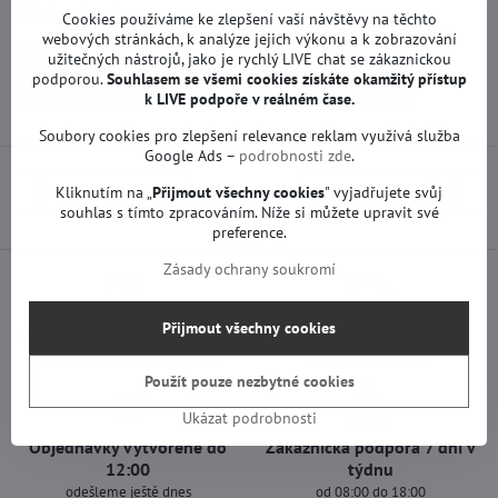
žádný servis ani oprava.
Cookies používáme ke zlepšení vaší návštěvy na těchto
webových stránkách, k analýze jejich výkonu a k zobrazování
Více z kategorie
užitečných nástrojů, jako je rychlý LIVE chat se zákaznickou
podporou.
Souhlasem se všemi cookies získáte okamžitý přístup
Náhradní díly | LG TV
Základní desky | LG TV
k LIVE podpoře v reálném čase.
Soubory cookies pro zlepšení relevance reklam využívá služba
Google Ads –
podrobnosti zde
.
Předchozí produkt
Následující produkt
Kliknutím na „
Přijmout všechny cookies
" vyjadřujete svůj
souhlas s tímto zpracováním. Níže si můžete upravit své
preference.
Zásady ochrany soukromí
Přijmout všechny cookies
Všechny produkty testujeme
Doprava pouze za 89 Kč
Garantujeme 100% funkčnost
nad 1500 Kč zdarma
Použít pouze nezbytné cookies
Ukázat podrobnosti
Objednávky vytvořené do
Zákaznická podpora 7 dní v
12:00
týdnu
odešleme ještě dnes
od 08:00 do 18:00