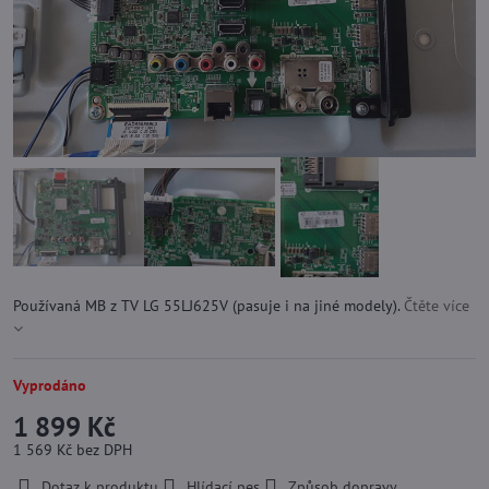
Používaná MB z TV LG 55LJ625V (pasuje i na jiné modely).
Čtěte více
Vyprodáno
1 899 Kč
1 569 Kč
bez DPH
Dotaz k produktu
Hlídací pes
Způsob dopravy