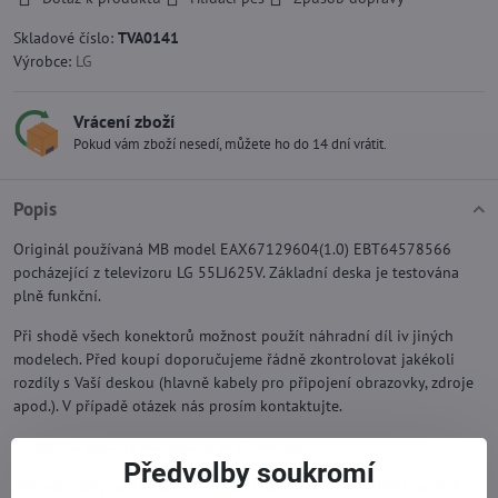
Skladové číslo:
TVA0141
Výrobce:
LG
Vrácení zboží
Pokud vám zboží nesedí, můžete ho do 14 dní vrátit.
Popis
Originál používaná MB model EAX67129604(1.0) EBT64578566
pocházející z televizoru LG 55LJ625V. Základní deska je testována
plně funkční.
Při shodě všech konektorů možnost použít náhradní díl iv jiných
modelech. Před koupí doporučujeme řádně zkontrolovat jakékoli
rozdíly s Vaší deskou (hlavně kabely pro připojení obrazovky, zdroje
apod.). V případě otázek nás prosím kontaktujte.
Záruka na použitý mainboard je 12 měsíců.
Předvolby soukromí
Náhradní díly na TV LG jsou funkční od výroby. Neproběhl na nich