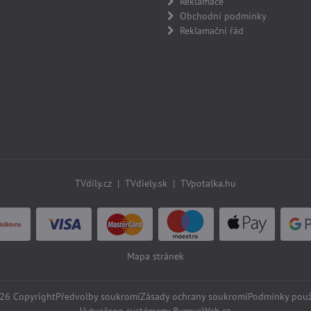
Reklamace
Obchodní podmínky
Reklamační řád
TVdíly.cz
|
TVdiely.sk
|
TVpotalka.hu
Mapa stránek
26
Copyright
Předvolby soukromí
Zásady ochrany soukromí
Podmínky použ