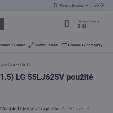
Panel uživatele
Nákupní košík
0 Kč
álkové ovladače
Servisní nářadí
Ochrana TV obrazovky
rojové desky | LG TV
1.5) LG 55LJ625V použité
 Zdroj do TV je testován a plně funkční.
Čtěte více