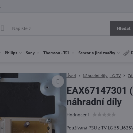
t
Hledat
Philips
Sony
Thomson - TCL
Sencor a jiné značky
D
Úvod
Náhradní díly | LG TV
Zd
EAX67147301 (
náhradní díly
Hodnocení
Používaná PSU z TV LG 55LJ625V.