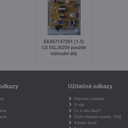
EAX67147301 (1.5)
LG 55LJ625V použité
náhradní díly
odkazy
Užitečné odkazy
od
Doprava a platba
O nás
adna
Co o nás říkají?
anál
Často kladené otázky - FAQ
Vrácení zboží