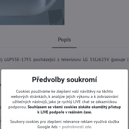
Popis
) LGP55E-17F1 pocházející z televizoru LG 55LJ625V (pasuje i
v jiných modelech. Před koupí doporučujeme řádně zkontrolovat 
Předvolby soukromí
e.
Cookies používáme ke zlepšení vaší návštěvy na těchto
webových stránkách, k analýze jejich výkonu a k zobrazování
užitečných nástrojů, jako je rychlý LIVE chat se zákaznickou
 nich žádná oprava ani servis.
podporou.
Souhlasem se všemi cookies získáte okamžitý přístup
k LIVE podpoře v reálném čase.
é desky | LG TV
Soubory cookies pro zlepšení relevance reklam využívá služba
Google Ads –
podrobnosti zde
.