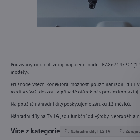
Používaný originál zdroj napájení model EAX67147301(1.5
modely).
Při shodě všech konektorů možnost použít náhradní díl i 
rozdíly s Vaší deskou. V případě otázek nás prosím kontaktujt
Na použité náhradní díly poskytujeme záruku 12 měsíců.
Náhradní díly na TV LG jsou funkční od výroby. Neproběhla na
Více z kategorie
Náhradní díly | LG TV
Zdrojov