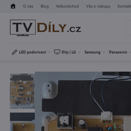
O nás
Blog
Velkoobchod
Vše o nákupu
Kontak
LED podsvícení
Díly | LG
Samsung
Panasonic