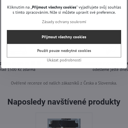
Kliknutím na „
Přijmout všechny cookies
" vyjadřujete svůj souhlas
s tímto zpracováním. Níže si můžete upravit své preference.
Zásady ochrany soukromí
Přijmout všechny cookies
Použít pouze nezbytné cookies
Ukázat podrobnosti
prava pouze za 89 Kč
Objednávky vytvořené d
nad 1500 Kč zdarma
odešleme ještě dne
Ověřené recenze od našich zákazníků z Česka a Slovenska.
Naposledy navštívené produkty