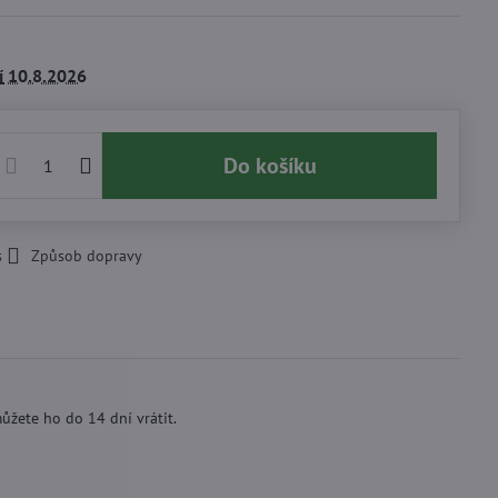
í
10.8.2026
Do košíku
s
Způsob dopravy
ůžete ho do 14 dní vrátit.