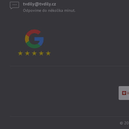
tvdily​@tvdily​.cz
Odpovíme do několika minut.
©
20