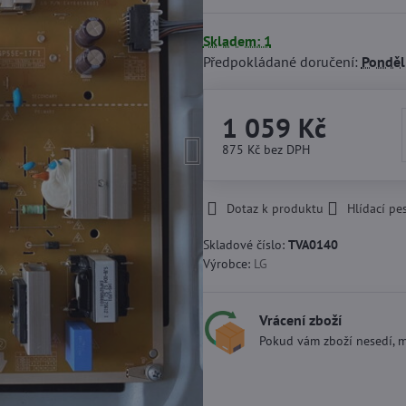
Skladem: 1
Předpokládané doručení:
Ponděl
1 059 Kč
875 Kč
bez DPH
Dotaz k produktu
Hlídací pe
Skladové číslo:
TVA0140
Výrobce:
LG
Vrácení zboží
Pokud vám zboží nesedí, m