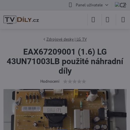
Panel uživatele
Zdrojové desky | LG TV
EAX67209001 (1.6) LG
43UN71003LB použité náhradní
díly
Hodnocení