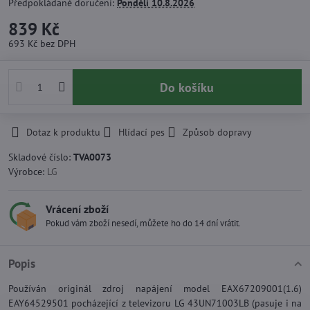
Předpokládané doručení:
Pondělí
10.8.2026
839 Kč
693 Kč
bez DPH
Do košíku
Dotaz k produktu
Hlídací pes
Způsob dopravy
Skladové číslo:
TVA0073
Výrobce:
LG
Vrácení zboží
Pokud vám zboží nesedí, můžete ho do 14 dní vrátit.
Popis
Používán originál zdroj napájení model EAX67209001(1.6)
EAY64529501 pocházející z televizoru LG 43UN71003LB (pasuje i na