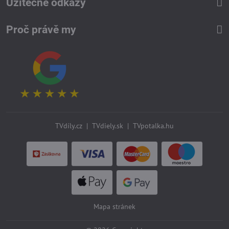
Užitečné odkazy
Proč právě my
TVdíly.cz
|
TVdiely.sk
|
TVpotalka.hu
Mapa stránek