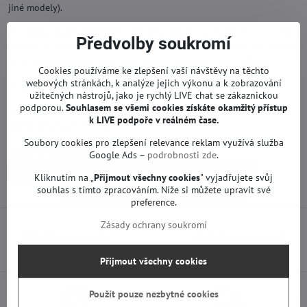
jiné modely).
Při shodě všech konektorů možnost použít náhradní díl i v jiných
Předvolby soukromí
modelech. Před koupí doporučujeme řádně zkontrolovat jakékoli
rozdíly s Vaší deskou. V případě otázek nás prosím kontaktujte.
Cookies používáme ke zlepšení vaší návštěvy na těchto
webových stránkách, k analýze jejich výkonu a k zobrazování
Na použité náhradní díly poskytujeme záruku 12 měsíců.
užitečných nástrojů, jako je rychlý LIVE chat se zákaznickou
podporou.
Souhlasem se všemi cookies získáte okamžitý přístup
Náhradní díly na TV LG jsou funkční od výroby. Neproběhla na nich
k LIVE podpoře v reálném čase.
žádná oprava ani servis.
Soubory cookies pro zlepšení relevance reklam využívá služba
Více z kategorie
Google Ads –
podrobnosti zde
.
Náhradní díly | LG TV
Zdrojové desky | LG TV
Kliknutím na „
Přijmout všechny cookies
" vyjadřujete svůj
souhlas s tímto zpracováním. Níže si můžete upravit své
preference.
Zásady ochrany soukromí
Předchozí produkt
Následující produkt
Přijmout všechny cookies
Použít pouze nezbytné cookies