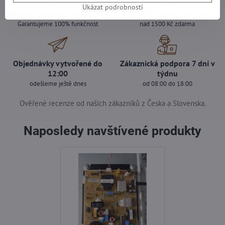
Ukázat podrobnosti
Všechny produkty testujeme
Doprava pouze za 89 Kč
Garantujeme 100% funkčnost
nad 1500 Kč zdarma
Objednávky vytvořené do
Zákaznická podpora 7 dní v
12:00
týdnu
odešleme ještě dnes
od 08:00 do 18:00
Ověřené recenze od našich zákazníků z Česka a Slovenska.
Naposledy navštívené produkty