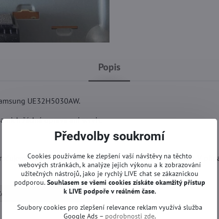
Popis
u Samsung UE32H5030AW.
 nich žádná oprava ani servis.
Předvolby soukromí
Cookies používáme ke zlepšení vaší návštěvy na těchto
učujeme řádně zkontrolovat jakékoli rozdíly s Vaší deskou. V příp
webových stránkách, k analýze jejich výkonu a k zobrazování
užitečných nástrojů, jako je rychlý LIVE chat se zákaznickou
podporou.
Souhlasem se všemi cookies získáte okamžitý přístup
k LIVE podpoře v reálném čase.
Zdrojové desky | Samsung TV
Soubory cookies pro zlepšení relevance reklam využívá služba
Google Ads –
podrobnosti zde
.