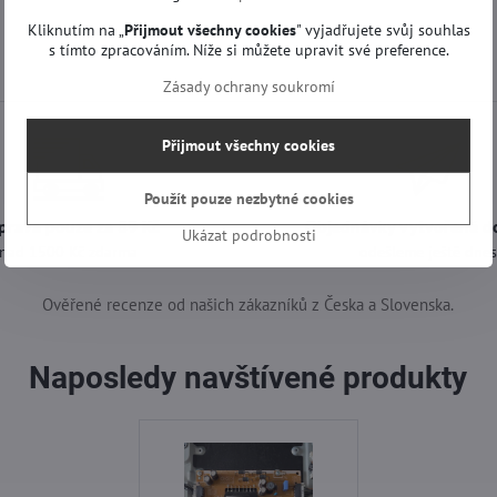
Kliknutím na „
Přijmout všechny cookies
" vyjadřujete svůj souhlas
s tímto zpracováním. Níže si můžete upravit své preference.
Zásady ochrany soukromí
Přijmout všechny cookies
Použít pouze nezbytné cookies
prava pouze za 89 Kč
Objednávky vytvořené d
Ukázat podrobnosti
nad 1500 Kč zdarma
odešleme ještě dne
Ověřené recenze od našich zákazníků z Česka a Slovenska.
Naposledy navštívené produkty