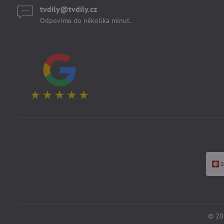
tvdily​@tvdily​.cz
Odpovíme do několika minut.
©
20