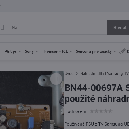
t
Hledat
Philips
Sony
Thomson - TCL
Sencor a jiné značky
D
Úvod
Náhradní díly | Samsung TV
BN44-00697A 
použité náhradn
Hodnocení
Používaná PSU z TV Samsung UE