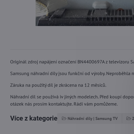
Originál zdroj napájení označení BN4400697A z televizor
Samsung náhradní díly jsou funkční od výroby. Neproběhla na
Záruka na použitý díl je zkrácena na 12 měsíců.
Náhradní díl se používá iv jiných modelech. Před koupí dopor
otázek nás prosím kontaktujte. Rádi vám pomůžeme.
Více z kategorie
Náhradní díly | Samsung TV