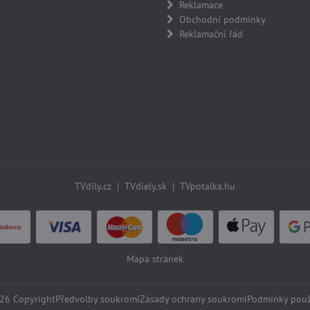
Reklamace
Obchodní podmínky
Reklamační řád
TVdíly.cz
|
TVdiely.sk
|
TVpotalka.hu
Mapa stránek
26
Copyright
Předvolby soukromí
Zásady ochrany soukromí
Podmínky použ