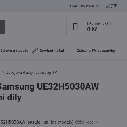
Panel uživatele
Nákupní košík
0 Kč
álkové ovladače
Servisní nářadí
Ochrana TV obrazovky
Zdrojové desky | Samsung TV
Samsung UE32H5030AW
í díly
32H5030AW (pasuje i na jiné modely).
Čtěte více