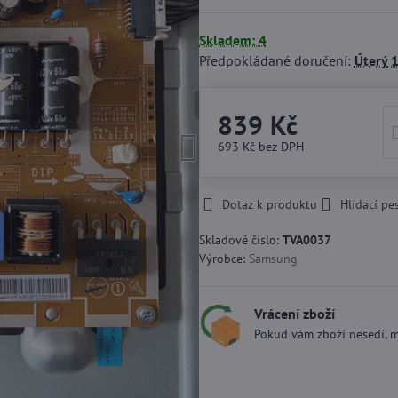
Skladem: 4
Předpokládané doručení:
Úterý
1
839 Kč
693 Kč
bez DPH
Dotaz k produktu
Hlídací pe
Skladové číslo:
TVA0037
Výrobce:
Samsung
Vrácení zboží
Pokud vám zboží nesedí, m