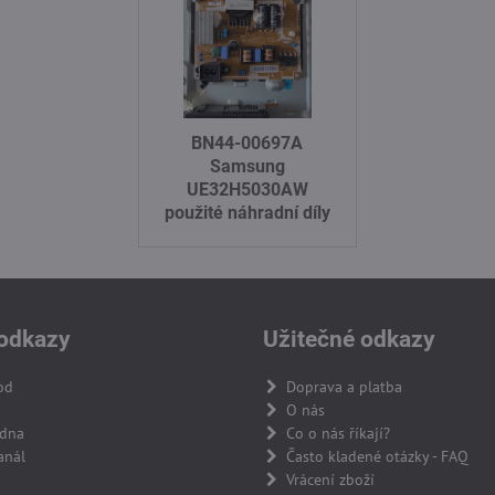
BN44-00697A
Samsung
UE32H5030AW
použité náhradní díly
odkazy
Užitečné odkazy
od
Doprava a platba
O nás
adna
Co o nás říkají?
anál
Často kladené otázky - FAQ
Vrácení zboží