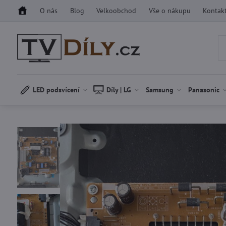
O nás
Blog
Velkoobchod
Vše o nákupu
Kontak
LED podsvícení
Díly | LG
Samsung
Panasonic