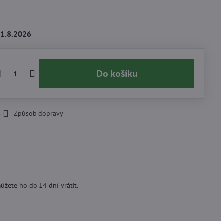
1.8.2026
Do košíku
s
Způsob dopravy
ůžete ho do 14 dní vrátit.