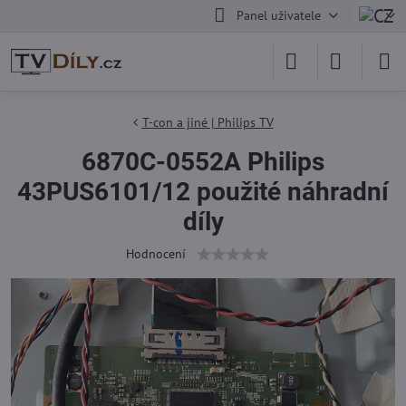
Panel uživatele
T-con a jiné | Philips TV
6870C-0552A Philips
43PUS6101/12 použité náhradní
díly
Hodnocení