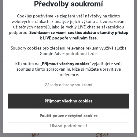
Náhradní díl je testován, plně funkční bez vady. Používá se ve více
Předvolby soukromí
modelech TV Philips. Tento díl má záruku 12 měsíců.
Cookies používáme ke zlepšení vaší návštěvy na těchto
Tcon má v televizoru na starosti bezproblémové fungování
webových stránkách, k analýze jejich výkonu a k zobrazování
obrazovky. Nachází se mezi základní deskou a LED panelem.
užitečných nástrojů, jako je rychlý LIVE chat se zákaznickou
podporou.
Souhlasem se všemi cookies získáte okamžitý přístup
Více z kategorie
k LIVE podpoře v reálném čase.
Náhradní díly | Philips TV
T-con a jiné | Philips TV
Soubory cookies pro zlepšení relevance reklam využívá služba
Google Ads –
podrobnosti zde
.
Kliknutím na „
Přijmout všechny cookies
" vyjadřujete svůj
souhlas s tímto zpracováním. Níže si můžete upravit své
Předchozí produkt
Následující produkt
preference.
Zásady ochrany soukromí
Přijmout všechny cookies
Všechny produkty testujeme
Doprava pouze za 89 Kč
Použít pouze nezbytné cookies
Garantujeme 100% funkčnost
nad 1500 Kč zdarma
Ukázat podrobnosti