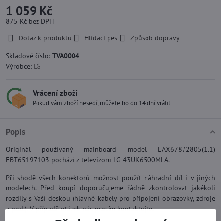
1 059 Kč
875 Kč
bez DPH
Dotaz k produktu
Hlídací pes
Způsob dopravy
Skladové číslo:
TVA0004
Výrobce:
LG
Vrácení zboží
Pokud vám zboží nesedí, můžete ho do 14 dní vrátit.
Popis
Originál používaný mainboard model EAX67872805(1.1)
EBT65197103 pochází z televizoru LG 43UK6500MLA.
Při shodě všech konektorů možnost použít náhradní díl i v jiných
modelech. Před koupí doporučujeme řádně zkontrolovat jakékoli
rozdíly s Vaší deskou (hlavně kabely pro připojení obrazovky, zdroje
a pod.). V případě otázek nás prosím kontaktujte.