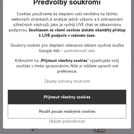
Předvolby soukromí
Záruka na použité náhradní díly je 12 měsíců.
Cookies používáme ke zlepšení vaší návštěvy na těchto
Náhradní díly na TV LG jsou funkční od výroby. Neproběhla na nich
webových stránkách, k analýze jejich výkonu a k zobrazování
žádná oprava ani servis.
užitečných nástrojů, jako je rychlý LIVE chat se zákaznickou
podporou.
Souhlasem se všemi cookies získáte okamžitý přístup
Více z kategorie
k LIVE podpoře v reálném čase.
Náhradní díly | LG TV
Základní desky | LG TV
Soubory cookies pro zlepšení relevance reklam využívá služba
Google Ads –
podrobnosti zde
.
Kliknutím na „
Přijmout všechny cookies
" vyjadřujete svůj
souhlas s tímto zpracováním. Níže si můžete upravit své
Předchozí produkt
Následující produkt
preference.
Zásady ochrany soukromí
Přijmout všechny cookies
Všechny produkty testujeme
Doprava pouze za 89 Kč
Použít pouze nezbytné cookies
Garantujeme 100% funkčnost
nad 1500 Kč zdarma
Ukázat podrobnosti