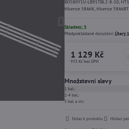
BD580Y1U-LB91TBL2-8-10, HT12
Hisense 58A6K, Hisense 58A6BTU
Skladem: 3
Předpokládané doručení:
Úterý
1
1 129 Kč
933 Kč
bez DPH
Množstevní slevy
1
bal.:
2-4
bal.:
5
bal.
a víc
:
Dotaz k produktu
Hlídací pe