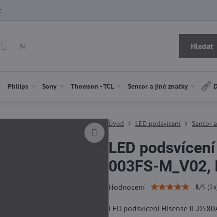
t
Hledat
Philips
Sony
Thomson - TCL
Sencor a jiné značky
D
Úvod
LED podsvícení
Sencor a
LED podsvícení
003FS-M_V02,
Hodnocení
5
/
5
(
2
x
LED podsvícení Hisense JL.D5