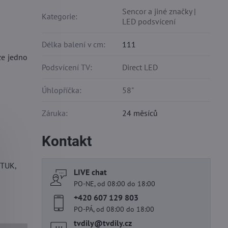
Sencor a jiné značky |
Kategorie:
LED podsvícení
Délka balení v cm:
111
ze jedno
Podsvícení TV:
Direct LED
Úhlopříčka:
58"
Záruka:
24 měsíců
Kontakt
GTUK,
LIVE chat
PO-NE, od 08:00 do 18:00
+420 607 129 803
PO-PÁ, od 08:00 do 18:00
tvdily​@tvdily​.cz