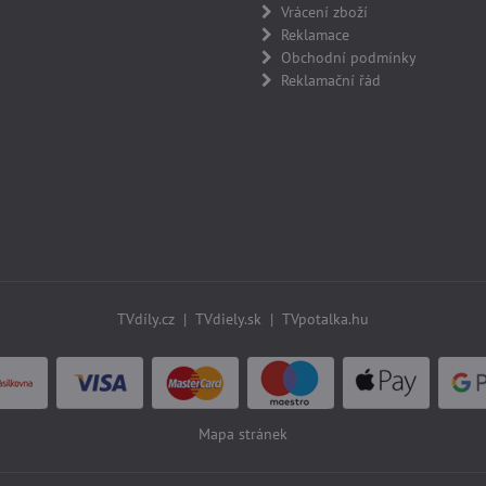
Vrácení zboží
Reklamace
Obchodní podmínky
Reklamační řád
TVdíly.cz
|
TVdiely.sk
|
TVpotalka.hu
Mapa stránek