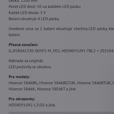
Délka: 1100 mm
Počet LED diod: 10 na každém LED pásku
Každá LED dioda: 3 V
Balení obsahuje 4 LED pásky.
Uvedená cena za 1 balení obsahuje všechny LED pásky, kter
balení.
Přesné označení:
JL.D580A1330-003FS-M_V02, HD580Y1U91-TBL2 + 202104
Náhrada za originál.
LED podsvity se zárukou.
Pro modely:
Hisense 58A6BG, Hisense 58A6BGTUK, Hisense 58A6BTUK, H
Hisense 58A6K, Hisense 58E6KT a jiné.
Pro obrazovky:
HD580Y1U92-L2\S0 a jiné.