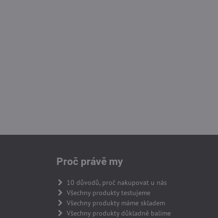
Proč právě my
10 důvodů, proč nakupovat u nás
Všechny produkty testujeme
Všechny produkty máme skladem
Všechny produkty důkladně balíme