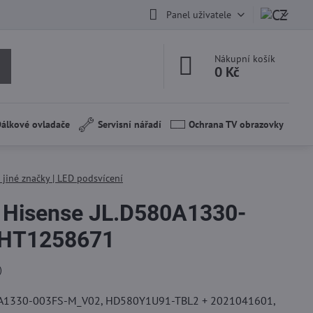
Panel uživatele
Nákupní košík
0 Kč
álkové ovladače
Servisní nářadí
Ochrana TV obrazovky
 jiné značky | LED podsvícení
 Hisense JL.D580A1330-
 HT1258671
)
80A1330-003FS-M_V02, HD580Y1U91-TBL2 + 2021041601,