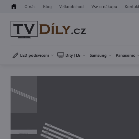
O nás
Blog
Velkoobchod
Vše o nákupu
Kontak
LED podsvícení
Díly | LG
Samsung
Panasonic