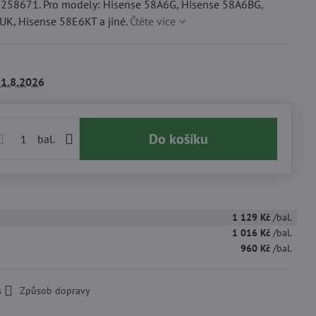
58671. Pro modely: Hisense 58A6G, Hisense 58A6BG,
K, Hisense 58E6KT a jiné.
Čtěte více
1.8.2026
Do košíku
bal.
1 129 Kč
/bal.
1 016 Kč
/bal.
960 Kč
/bal.
s
Způsob dopravy