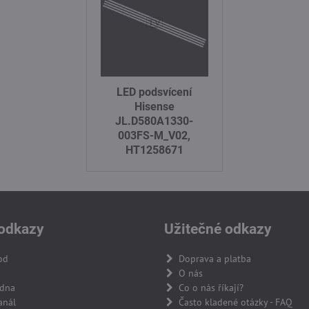
LED podsvícení
Hisense
JL.D580A1330-
003FS-M_V02,
HT1258671
odkazy
Užitečné odkazy
od
Doprava a platba
O nás
adna
Co o nás říkají?
anál
Často kladené otázky - FAQ