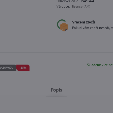
Skladové číslo:
TVA1364
Výrobce:
Hisense (AM)
Vrácení zboží
Pokud vám zboží nesedí, m
Skladem: více ne
BRAZOVKOU
-25%
Popis