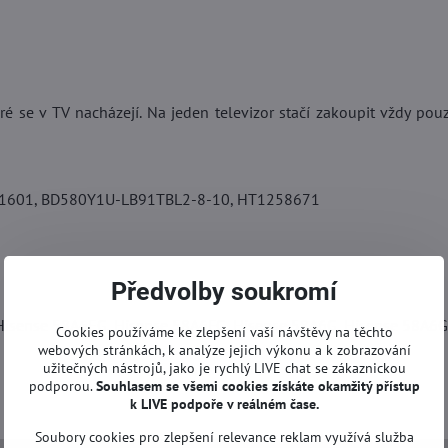
é se v TV nacházejí. Na jeden televizor stačí zakoupit vždy pou
1601, BD580Y1U-LB91TBL2-8-10, HT1258671
Předvolby soukromí
isense 58A6EG, Hisense 58A6FG, Hisense 58A6G, Hisense 58A6
Cookies používáme ke zlepšení vaší návštěvy na těchto
webových stránkách, k analýze jejich výkonu a k zobrazování
užitečných nástrojů, jako je rychlý LIVE chat se zákaznickou
podporou.
Souhlasem se všemi cookies získáte okamžitý přístup
k LIVE podpoře v reálném čase.
Soubory cookies pro zlepšení relevance reklam využívá služba