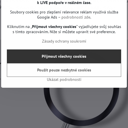
 Philips 43PUK4900, Philips 43PUK4900/12, Philips 43PUK4900
k LIVE podpoře v reálném čase.
00/60, Philips BDL4330QL/00, Philips BDL4330QL, Philips
Soubory cookies pro zlepšení relevance reklam využívá služba
Google Ads –
podrobnosti zde
.
Kliknutím na „
Přijmout všechny cookies
" vyjadřujete svůj souhlas
s tímto zpracováním. Níže si můžete upravit své preference.
Zásady ochrany soukromí
Přijmout všechny cookies
Použít pouze nezbytné cookies
Ukázat podrobnosti