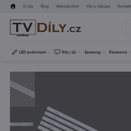
O nás
Blog
Velkoobchod
Vše o nákupu
Kontak
LED podsvícení
Díly | LG
Samsung
Panasonic