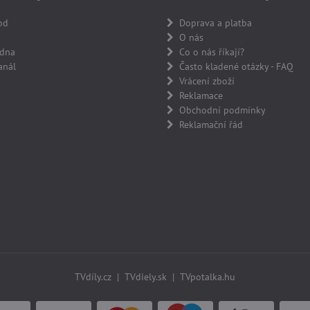
od
Doprava a platba
O nás
adna
Co o nás říkají?
anál
Často kladené otázky - FAQ
Vrácení zboží
Reklamace
Obchodní podmínky
Reklamační řád
TVdíly.cz
|
TVdiely.sk
|
TVpotalka.hu