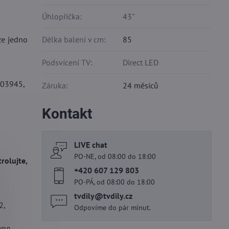
Úhlopříčka:
43"
ze jedno
Délka balení v cm:
85
Podsvícení TV:
Direct LED
03945,
Záruka:
24 měsíců
Kontakt
LIVE chat
PO-NE, od 08:00 do 18:00
rolujte,
+420 607 129 803
PO-PÁ, od 08:00 do 18:00
tvdily​@tvdily​.cz
2,
Odpovíme do pár minut.