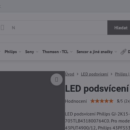
t
Hledat
Philips
Sony
Thomson - TCL
Sencor a jiné značky
D
Úvod
LED podsvícení
Philips 
LED podsvícení
Hodnocení
5
/
5
(
2
x
LED podsvícení Philips GJ-2K
705TLB431800764C0. Pro modely
43PUT4900/12, Philips 43PFS530