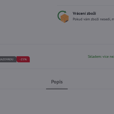
Vrácení zboží
Pokud vám zboží nesedí, m
Skladem: více ne
BRAZOVKOU
-25%
Popis