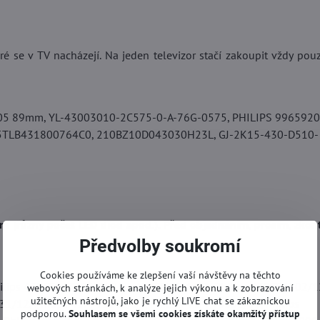
é se v TV nacházejí. Na jeden televizor stačí zakoupit vždy pou
05 89mm, YL-43003010-2C575-0-A-76G-0575, PHILIPS 9965920
5TLB431800764C0, 210BZ10D043030H23L, GJ-2K15-430-D510-
 (různý počet LED diod apod.). Před objednáním, prosím, zkont
Předvolby soukromí
Cookies používáme ke zlepšení vaší návštěvy na těchto
ilips 43PFS413112, Philips 43PFS5301/12, Philips 43PFS5302/1
webových stránkách, k analýze jejich výkonu a k zobrazování
užitečných nástrojů, jako je rychlý LIVE chat se zákaznickou
31/12, Philips 43PFT5301/12, Philips 43PFT5301/60, Philips
podporou.
Souhlasem se všemi cookies získáte okamžitý přístup