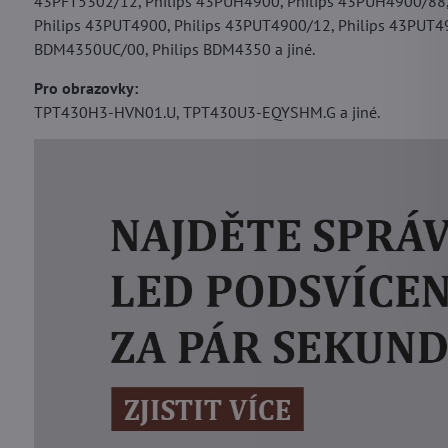
43PFT5302/12, Philips 43PUH4900, Philips 43PUH4900/88,
Philips 43PUT4900, Philips 43PUT4900/12, Philips 43PUT49
BDM4350UC/00, Philips BDM4350 a jiné.
Pro obrazovky:
TPT430H3-HVN01.U, TPT430U3-EQYSHM.G a jiné.