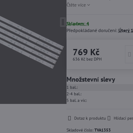
Čtěte více
Skladem: 4
Předpokládané doručení:
Úterý
1
769 Kč
636 Kč
bez DPH
Množstevní slevy
1
bal.:
2-4
bal.:
5
bal.
a víc
:
Dotaz k produktu
Hlídací pe
Skladové číslo:
TVA1353