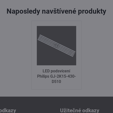
Naposledy navštívené produkty
LED podsvícení
Philips GJ-2K15-430-
D510
odkazy
Užitečné odkazy