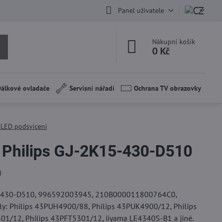
Panel uživatele
Nákupní košík
0 Kč
álkové ovladače
Servisní nářadí
Ochrana TV obrazovky
| LED podsvícení
 Philips GJ-2K15-430-D510
)
15-430-D510, 996592003945, 210B000011800764C0,
: Philips 43PUH4900/88, Philips 43PUK4900/12, Philips
1/12, Philips 43PFT5301/12, iiyama LE4340S-B1 a jiné.