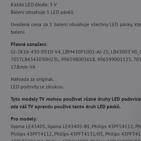
Každá LED dioda: 3 V
Balení obsahuje 5 LED pásků.
Uvedená cena za 1 balení obsahuje všechny LED pásky, kter
balení.
Přesné označení:
GJ-2K16-430-D510-V4, LBM430P1001-AJ-2S, LB43003 V0_
705TLB4343030H23L, 996598003618, 996599001125, 70
17.8mm-V4
Náhrada za originál.
LED podsvity se zárukou.
Tyto modely TV mohou používat různé druhy LED podsvícení
zda váš TV opravdu používá tento druh LED pásků.
Pro modely:
iiyama LE4340S, iiyama LE4340S-B1, Philips 43PFS4112, Ph
Philips 43PFT4112, Philips 43PFT4131/05, Philips 43PFT41