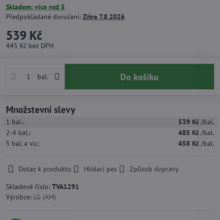
Skladem: více než 5
Předpokládané doručení:
Zítra
7.8.2026
539 Kč
445 Kč
bez DPH
Do košíku
bal.
Množstevní slevy
1
bal.:
539 Kč
/bal.
2-4
bal.:
485 Kč
/bal.
5
bal.
a víc
:
458 Kč
/bal.
Dotaz k produktu
Hlídací pes
Způsob dopravy
Skladové číslo:
TVA1291
Výrobce:
LG (AM)