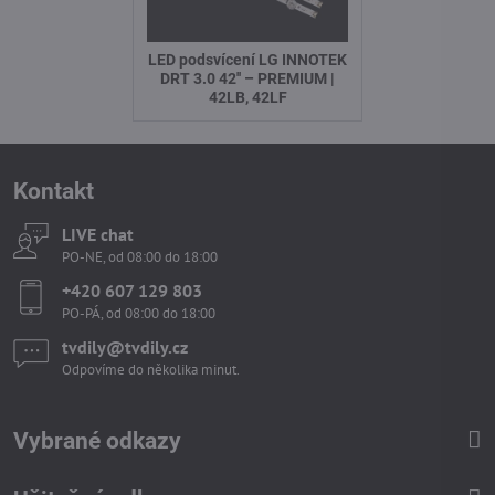
LED podsvícení LG INNOTEK
DRT 3.0 42'' – PREMIUM |
42LB, 42LF
Kontakt
LIVE chat
PO-NE, od 08:00 do 18:00
+420 607 129 803
PO-PÁ, od 08:00 do 18:00
tvdily​@tvdily​.cz
Odpovíme do několika minut.
Vybrané odkazy