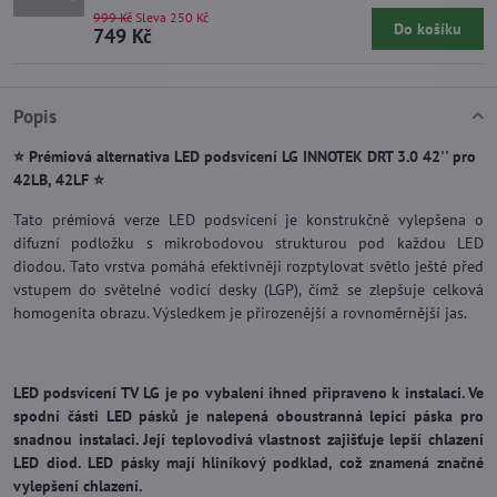
999 Kč
Sleva 250 Kč
Do košíku
749 Kč
Popis
⭐ Prémiová alternativa LED podsvícení LG INNOTEK DRT 3.0 42'' pro
42LB, 42LF ⭐
Tato prémiová verze LED podsvícení je konstrukčně vylepšena o
difuzní podložku s mikrobodovou strukturou pod každou LED
diodou. Tato vrstva pomáhá efektivněji rozptylovat světlo ještě před
vstupem do světelné vodicí desky (LGP), čímž se zlepšuje celková
homogenita obrazu. Výsledkem je přirozenější a rovnoměrnější jas.
LED podsvícení TV LG je po vybalení ihned připraveno k instalaci. Ve
spodní části LED pásků je nalepená oboustranná lepicí páska pro
snadnou instalaci. Její teplovodivá vlastnost zajišťuje lepší chlazení
LED diod. LED pásky mají hliníkový podklad, což znamená značné
vylepšení chlazení.