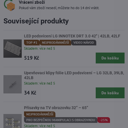
Vrácení zboží
Pokud vám zboží nesedí, můžete ho do 14 dní vrátit.
Související produkty
LED podsvícení LG INNOTEK DRT 3.0 42'' | 42LB, 42LF
TOP #1
NEJPRODÁVANĚJŠÍ
VIDEO NÁVOD
Skladem: více než 5
519 Kč
Do košíku
Upevňovací klipy fólie LED podsvícení – LG 32LB, 39LB,
42LB
Skladem: více než 5
34 Kč
Do košíku
Přísavky na TV obrazovku 32” – 65”
NEJPRODÁVANĚJŠÍ
PRO BEZPEČNOU MANIPULACI S OBRAZOVKOU
-25%
Skladem: více než 5