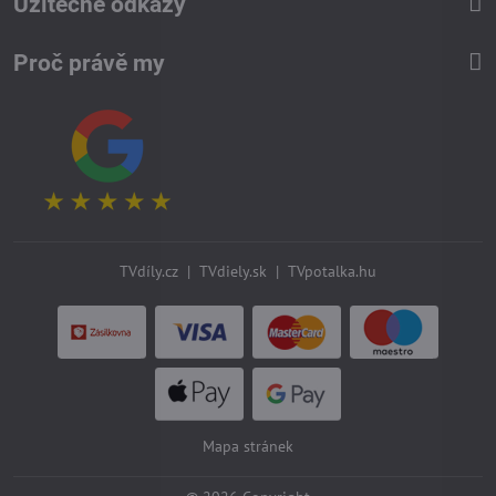
Užitečné odkazy
Proč právě my
TVdíly.cz
|
TVdiely.sk
|
TVpotalka.hu
Mapa stránek