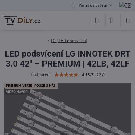
Panel uživatele
LG | LED podsvícení
LED podsvícení LG INNOTEK DRT
3.0 42'' – PREMIUM | 42LB, 42LF
Hodnocení
4.95
/
5
(
22
x)
PREMIUM VERZE - POUZE U NÁS
VIDEO NÁVOD