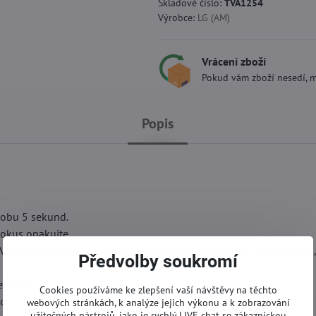
Skladové číslo:
TVA1254
Výrobce:
LG (AM)
Vrácení zboží
Pokud vám zboží nesedí, m
Popis
dobu 5 sekund.
pokus opakujte.
, proveďte reset ovladače: stiskněte tlačítka „HOME" (domeček) a 
Předvolby soukromí
sekund.
Cookies používáme ke zlepšení vaší návštěvy na těchto
dobu 5 sekund.
webových stránkách, k analýze jejich výkonu a k zobrazování
užitečných nástrojů, jako je rychlý LIVE chat se zákaznickou