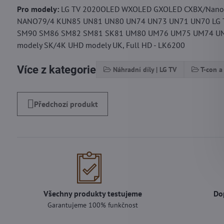
Pro modely:
LG TV 2020OLED WXOLED GXOLED CXBX/Nan
NANO79/4 KUN85 UN81 UN80 UN74 UN73 UN71 UN70 LG T
SM90 SM86 SM82 SM81 SK81 UM80 UM76 UM75 UM74 UM
modely SK/4K UHD modely UK, Full HD - LK6200
Více z kategorie
Náhradní díly | LG TV
T-con a 
Předchozí produkt
Všechny produkty testujeme
Do
Garantujeme 100% funkčnost