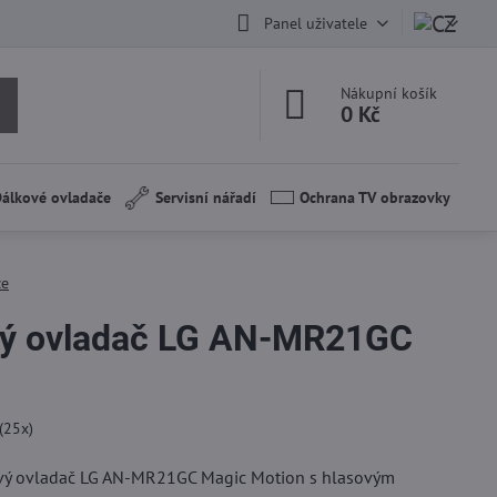
Panel uživatele
Nákupní košík
0 Kč
álkové ovladače
Servisní nářadí
Ochrana TV obrazovky
ze
vý ovladač LG AN-MR21GC
(
25
x)
ový ovladač LG AN-MR21GC Magic Motion s hlasovým