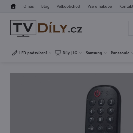
O nás
Blog
Velkoobchod
Vše o nákupu
Kontak
LED podsvícení
Díly | LG
Samsung
Panasonic