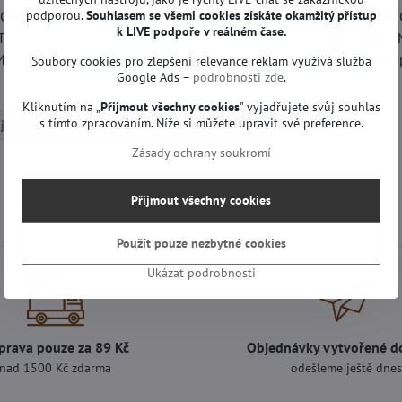
oCell NANO99 NANO95 NANO91 NANO90 NANO86 NANO81 NAN
podporou.
Souhlasem se všemi cookies získáte okamžitý přístup
k LIVE podpoře v reálném čase.
V 2019 OLED W9 OLED E9 OLED C9 B9/NanoCell SM99 SM98 
73 UM71 UM6970 LG TV 2018 OLED W8OLED E8OLED C8B8/Su
Soubory cookies pro zlepšení relevance reklam využívá služba
Google Ads –
podrobnosti zde
.
Kliknutím na „
Přijmout všechny cookies
" vyjadřujete svůj souhlas
s tímto zpracováním. Níže si můžete upravit své preference.
jiné | LG TV
Dálkové ovladače na televize
Zásady ochrany soukromí
Přijmout všechny cookies
Použít pouze nezbytné cookies
Ukázat podrobnosti
prava pouze za 89 Kč
Objednávky vytvořené d
nad 1500 Kč zdarma
odešleme ještě dne