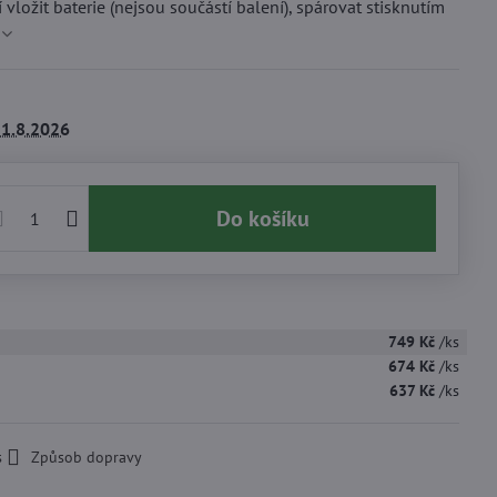
 vložit baterie (nejsou součástí balení), spárovat stisknutím
1.8.2026
Do košíku
749 Kč
/ks
674 Kč
/ks
637 Kč
/ks
s
Způsob dopravy