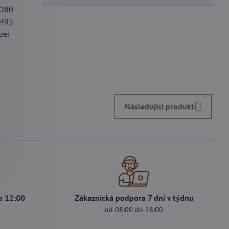
O80
SM95
per
Následující produkt
o 12:00
Zákaznická podpora 7 dní v týdnu
s
od 08:00 do 18:00