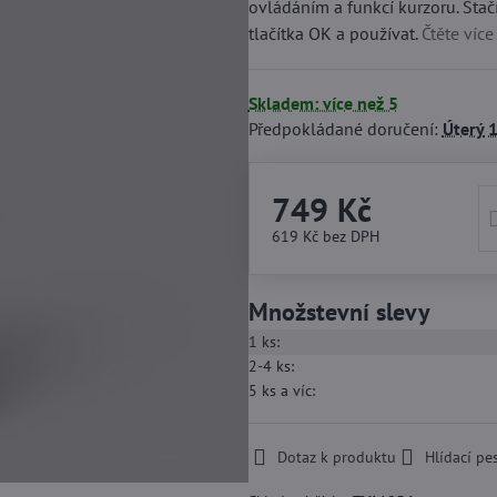
ovládáním a funkcí kurzoru. Stačí
tlačítka OK a používat.
Čtěte více
Skladem: více než 5
Předpokládané doručení:
Úterý
1
749 Kč
619 Kč
bez DPH
Množstevní slevy
1
ks:
2-4
ks:
5
ks
a víc
:
Dotaz k produktu
Hlídací pe