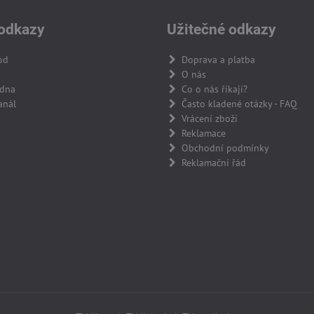
odkazy
Užitečné odkazy
od
Doprava a platba
O nás
adna
Co o nás říkají?
anál
Často kladené otázky - FAQ
Vrácení zboží
Reklamace
Obchodní podmínky
Reklamační řád