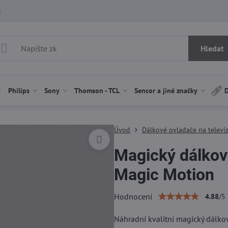
t
Hledat
Philips
Sony
Thomson - TCL
Sencor a jiné značky
D
Úvod
Dálkové ovladače na televi
Magický dálko
Magic Motion
Hodnocení
4.88
/
5
Náhradní kvalitní magický dálk