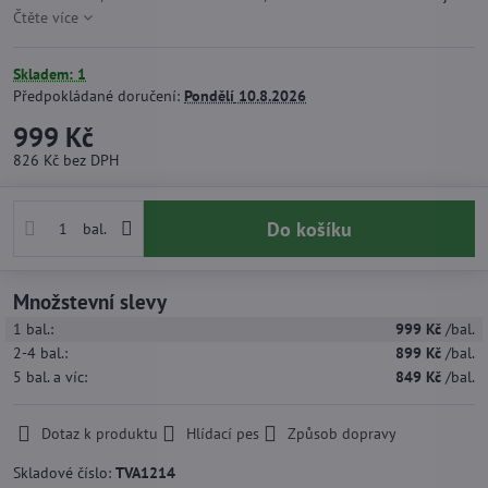
Čtěte více
Skladem: 1
Předpokládané doručení:
Pondělí
10.8.2026
999 Kč
826 Kč
bez DPH
Do košíku
bal.
Množstevní slevy
1
bal.:
999 Kč
/bal.
2-4
bal.:
899 Kč
/bal.
5
bal.
a víc
:
849 Kč
/bal.
Dotaz k produktu
Hlídací pes
Způsob dopravy
Skladové číslo:
TVA1214