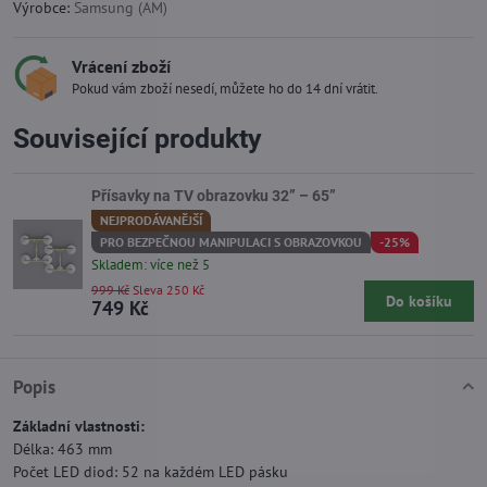
Výrobce:
Samsung (AM)
Vrácení zboží
Pokud vám zboží nesedí, můžete ho do 14 dní vrátit.
Související produkty
Přísavky na TV obrazovku 32” – 65”
NEJPRODÁVANĚJŠÍ
PRO BEZPEČNOU MANIPULACI S OBRAZOVKOU
-25%
Skladem: více než 5
999 Kč
Sleva 250 Kč
Do košíku
749 Kč
Popis
Základní vlastnosti:
Délka: 463 mm
Počet LED diod: 52 na každém LED pásku