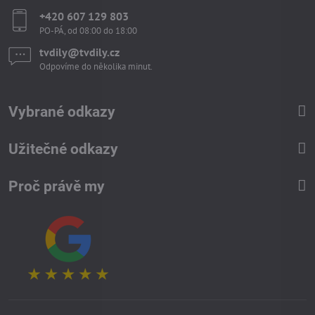
+420 607 129 803
PO-PÁ, od 08:00 do 18:00
tvdily​@tvdily​.cz
Odpovíme do několika minut.
Vybrané odkazy
Užitečné odkazy
Proč právě my