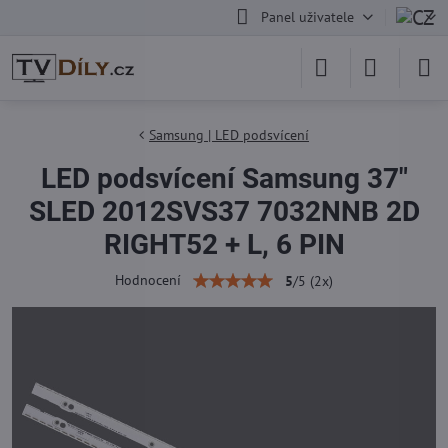
Panel uživatele
Samsung | LED podsvícení
LED podsvícení Samsung 37"
SLED 2012SVS37 7032NNB 2D
RIGHT52 + L, 6 PIN
Hodnocení
5
/
5
(
2
x)