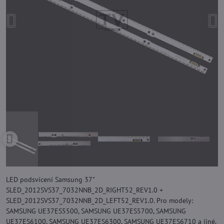
LED podsvícení Samsung 37"
SLED_2012SVS37_7032NNB_2D_RIGHT52_REV1.0 +
SLED_2012SVS37_7032NNB_2D_LEFT52_REV1.0. Pro modely:
SAMSUNG UE37ES5500, SAMSUNG UE37ES5700, SAMSUNG
UE37ES6100, SAMSUNG UE37ES6300, SAMSUNG UE37ES6710 a jiné.