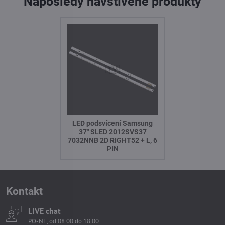
Naposledy navštívené produkty
LED podsvícení Samsung
37" SLED 2012SVS37
7032NNB 2D RIGHT52 + L, 6
PIN
Kontakt
LIVE chat
PO-NE, od 08:00 do 18:00