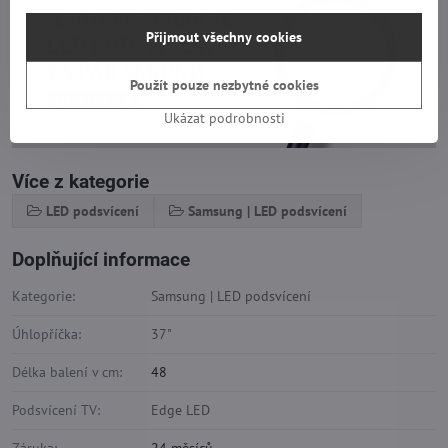
Přijmout všechny cookies
Použít pouze nezbytné cookies
Ukázat podrobnosti
Více z kategorie
LED podsvícení
Samsung | LED podsvícení
Doplňující informace
Kategorie:
Samsung | LED podsvícení
Úhlopříčka:
37"
Délka balení v cm:
48
Podsvícení TV:
Edge LED
Záruka:
24 měsíců