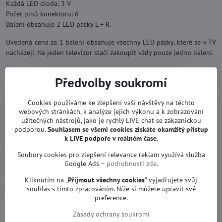
Každá LED dioda: 3 V
Počet pinů konektoru: 6
Balení obsahuje 2 LED pásky L + R.
Uvedená cena za 1 balení obsahuje všechny LED pásky, které se v TV
nacházejí. Na jeden televizor stačí zakoupit vždy pouze jedno balení.
Přesné označení:
Předvolby soukromí
SLED_2012SVS37_7032NNB_2D_RIGHT52_REV1.0,
SLED_2012SVS37_7032NNB_2D_LEFT52_REV1.0
Cookies používáme ke zlepšení vaší návštěvy na těchto
Náhrada za originál.
webových stránkách, k analýze jejich výkonu a k zobrazování
LED podsvity se zárukou.
užitečných nástrojů, jako je rychlý LIVE chat se zákaznickou
podporou.
Souhlasem se všemi cookies získáte okamžitý přístup
Pro modely:
k LIVE podpoře v reálném čase.
SAMSUNG UE37ES5500, SAMSUNG UE37ES5700, SAMSUNG
Soubory cookies pro zlepšení relevance reklam využívá služba
UE37ES6100, SAMSUNG UE37ES6300, SAMSUNG UE37ES6307,
Google Ads –
podrobnosti zde
.
SAMSUNG UE37ES6710 a jiné.
Kliknutím na „
Přijmout všechny cookies
" vyjadřujete svůj
Pro obrazovky:
souhlas s tímto zpracováním. Níže si můžete upravit své
LE370BGA-C1 a jiné.
preference.
Zásady ochrany soukromí