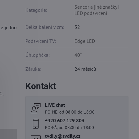
Sencor a jiné značky |
Kategorie:
LED podsvícení
Délka balení v cm:
52
ze jedno
Podsvícení TV:
Edge LED
Úhlopříčka:
40"
Záruka:
24 měsíců
Kontakt
G,
LIVE chat
PO-NE, od 08:00 do 18:00
+420 607 129 803
PO-PÁ, od 08:00 do 18:00
tvdily​@tvdily​.cz