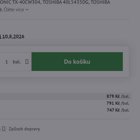
ONIC TX-40CW304, TOSHIBA 40L5435DG, TOSHIBA
é.
Čtěte více
í
10.8.2026
Do košíku
bal.
879 Kč
/bal.
791 Kč
/bal.
747 Kč
/bal.
s
Způsob dopravy