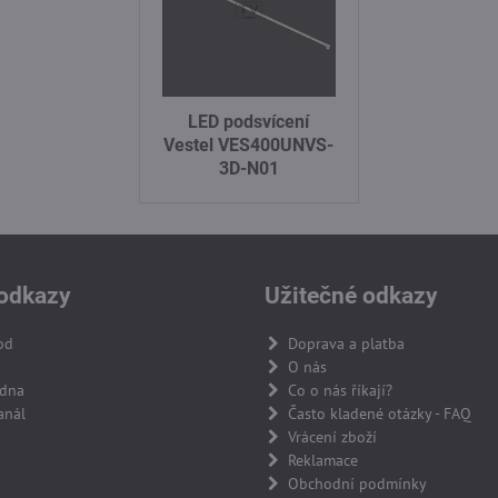
LED podsvícení
Vestel VES400UNVS-
3D-N01
odkazy
Užitečné odkazy
od
Doprava a platba
O nás
adna
Co o nás říkají?
anál
Často kladené otázky - FAQ
Vrácení zboží
Reklamace
Obchodní podmínky