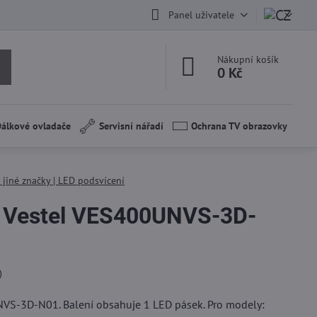
Panel uživatele
Nákupní košík
0 Kč
álkové ovladače
Servisní nářadí
Ochrana TV obrazovky
 jiné značky | LED podsvícení
í Vestel VES400UNVS-3D-
)
VS-3D-N01. Balení obsahuje 1 LED pásek. Pro modely: