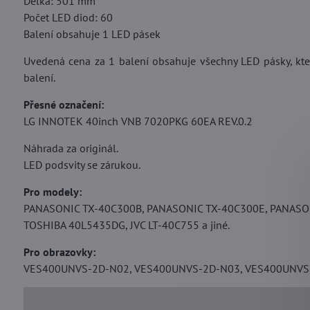
Délka: 501 mm
Počet LED diod: 60
Balení obsahuje 1 LED pásek
Uvedená cena za 1 balení obsahuje všechny LED pásky, kter
balení.
Přesné označení:
LG INNOTEK 40inch VNB 7020PKG 60EA REV.0.2
Náhrada za originál.
LED podsvity se zárukou.
Pro modely:
PANASONIC TX-40C300B, PANASONIC TX-40C300E, PANASO
TOSHIBA 40L5435DG, JVC LT-40C755 a jiné.
Pro obrazovky:
VES400UNVS-2D-N02, VES400UNVS-2D-N03, VES400UNVS-2