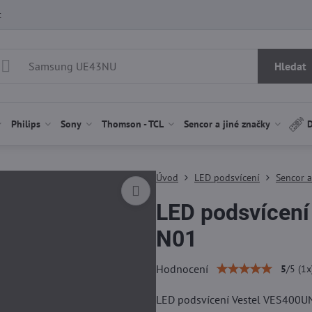
t
Hledat
Philips
Sony
Thomson - TCL
Sencor a jiné značky
D
Úvod
LED podsvícení
Sencor a
LED podsvícen
N01
Hodnocení
5
/
5
(
1
x
LED podsvícení Vestel VES400UN