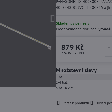
PANASONIC TX-40C300E, PANAS
40L3448DG, JVC LT-40C755 a jin
Skladem: více než 5
Předpokládané doručení:
Ponděl
879 Kč
726 Kč
bez DPH
Množstevní slevy
1
bal.:
2-4
bal.:
5
bal.
a víc
:
Dotaz k produktu
Hlídací pe