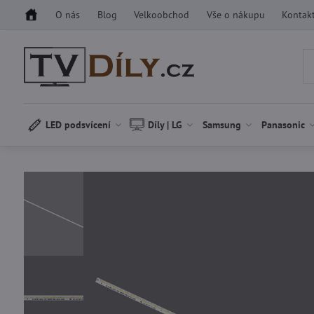
O nás
Blog
Velkoobchod
Vše o nákupu
Kontak
LED podsvícení
Díly | LG
Samsung
Panasonic