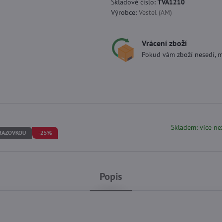
Skladové číslo:
TVA1210
Výrobce:
Vestel (AM)
Vrácení zboží
Pokud vám zboží nesedí, m
Skladem: více ne
BRAZOVKOU
-25%
Popis