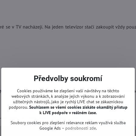
é se v TV nacházejí. Na jeden televizor stačí zakoupit vždy pou
Předvolby soukromí
Cookies používáme ke zlepšení vaší návštěvy na těchto
NIC TX-40C300BT, PANASONIC TX-40CW304, TOSHIBA 40L3448D
webových stránkách, k analýze jejich výkonu a k zobrazování
užitečných nástrojů, jako je rychlý LIVE chat se zákaznickou
podporou.
Souhlasem se všemi cookies získáte okamžitý přístup
k LIVE podpoře v reálném čase.
D-N05, VES400UNVS-3D-N01 a jiné.
Soubory cookies pro zlepšení relevance reklam využívá služba
Google Ads –
podrobnosti zde
.