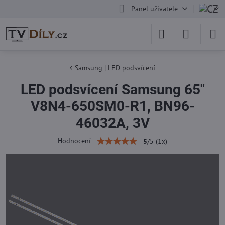
Panel uživatele
Samsung | LED podsvícení
LED podsvícení Samsung 65"
V8N4-650SM0-R1, BN96-
46032A, 3V
Hodnocení
5
/
5
(
1
x)