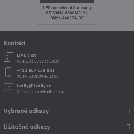
LED podsvícení Samsung
65" V8N4-650SM0-R1,
BN96-46032A, 3V
Kontakt
LIVE chat
PO-NE, od 08:00 do 18:00
+420 607 129 803
PO-PÁ, od 08:00 do 18:00
tvdily​@tvdily​.cz
Odpovíme do několika minut.
Vybrané odkazy
Užitečné odkazy