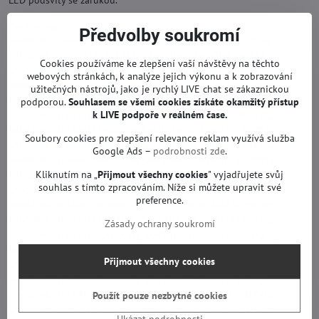
LED podsvity se zárukou.
Pro modely:
Předvolby soukromí
SAMSUNG LH65QBBEBGCXEN, SAMSUNG LH65QBREBGCXEN,
SAMSUNG LH65QMBEBGCXEN, SAMSUNG LH65QMRABGCXEN,
Cookies používáme ke zlepšení vaší návštěvy na těchto
SAMSUNG LH65QMRBBGCXEN, SAMSUNG LH65QMREBCCXEN,
webových stránkách, k analýze jejich výkonu a k zobrazování
SAMSUNG LH65QMREBGCXEN, SAMSUNG UE65NU7400UXXU,
užitečných nástrojů, jako je rychlý LIVE chat se zákaznickou
SAMSUNG UE65NU7400UXZT, SAMSUNG UE65NU7402UXXH,
podporou.
Souhlasem se všemi cookies získáte okamžitý přístup
k LIVE podpoře v reálném čase.
SAMSUNG UE65NU7405UXXC, SAMSUNG UE65NU7409UXZG,
SAMSUNG UE65NU7440SXXN, SAMSUNG UE65NU7442UXXH,
Soubory cookies pro zlepšení relevance reklam využívá služba
SAMSUNG UE65NU7445UXXC, SAMSUNG UE65NU7449UXZG,
Google Ads –
podrobnosti zde
.
SAMSUNG UE65NU7450SXXN, SAMSUNG UE65NU7452UXXH,
Kliknutím na „
Přijmout všechny cookies
" vyjadřujete svůj
SAMSUNG UE65NU7455UXXC, SAMSUNG UE65NU7459UXZG,
souhlas s tímto zpracováním. Níže si můžete upravit své
SAMSUNG UE65NU7470SXXN, SAMSUNG UE65NU7470UXXU,
preference.
SAMSUNG UE65NU7470UXZG, SAMSUNG UE65NU7472UXXH,
SAMSUNG UE65NU7475UXXC, SAMSUNG UE65NU7479UXZG,
Zásady ochrany soukromí
SAMSUNG UE65NU7500UXXU, SAMSUNG UE65NU7502UXXH,
SAMSUNG UE65NU7642UXXH, SAMSUNG UE65NU7645UXXC,
Přijmout všechny cookies
SAMSUNG UE65NU7650SXXN, SAMSUNG UE65NU7655UXXC,
SAMSUNG UE65NU7670UXXU, SAMSUNG UE65NU7675UXXC,
SAMSUNG UE65RU7400SXXN, SAMSUNG UE65RU7400UXXU,
Použít pouze nezbytné cookies
SAMSUNG UE65RU7402UXXH, SAMSUNG UE65RU7405UXXC,
Ukázat podrobnosti