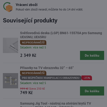
Vrácení zboží
Pokud vám zboží nesedí, můžete ho do 14 dní vrátit.
Související produkty
Světlovodivá deska (LGP) BN61-15570A pro Samsung
UE65NU, UE65RU
NEJPRODÁVANĚJŠÍ
Skladem: více než 5
2 349 Kč
Do košíku
Přísavky na TV obrazovku 32” – 65”
NEJPRODÁVANĚJŠÍ
PRO BEZPEČNOU MANIPULACI S OBRAZOVKOU
-25%
Skladem: více než 5
999 Kč
Sleva 250 Kč
Do košíku
749 Kč
Samsung Jig Tool - nástroj na otvírání krytů TV