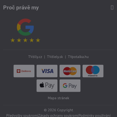
Proč právě my
TVdíly.cz
|
TVdiely.sk
|
TVpotalka.hu
Mapa stránek
©
2026
Copyright
Předvolby soukromí
Zásady ochrany soukromí
Podmínky používání