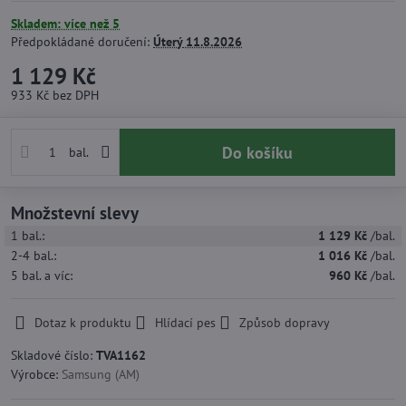
Skladem: více než 5
Předpokládané doručení:
Úterý
11.8.2026
1 129 Kč
933 Kč
bez DPH
Do košíku
bal.
Množstevní slevy
1
bal.:
1 129 Kč
/bal.
2-4
bal.:
1 016 Kč
/bal.
5
bal.
a víc
:
960 Kč
/bal.
Dotaz k produktu
Hlídací pes
Způsob dopravy
Skladové číslo:
TVA1162
Výrobce:
Samsung (AM)