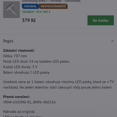
Samsung BN81-14946B - ORIGINÁL
ORIGINÁL
NEJPRODÁVANĚJŠÍ
Skladem: více než 5
379 Kč
Do košíku
Popis
Základní vlastnosti:
Délka: 707 mm
Počet LED diod: 54 na každém LED pásku
Každá LED dioda: 3 V
Balení obsahuje 2 LED pásky.
Uvedená cena za 1 balení obsahuje všechny LED pásky, které se v TV
nacházejí. Na jeden televizor stačí zakoupit vždy pouze jedno balení.
Přesné označení:
V8N4-650SM0-R1, BN96-46032A
Náhrada za originál.