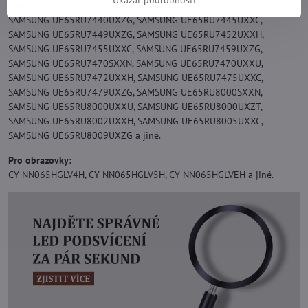
SAMSUNG UE65RU7409UXZG, SAMSUNG UE65RU7440SXXN,
SAMSUNG UE65RU7440UXZG, SAMSUNG UE65RU7445UXXC,
SAMSUNG UE65RU7449UXZG, SAMSUNG UE65RU7452UXXH,
SAMSUNG UE65RU7455UXXC, SAMSUNG UE65RU7459UXZG,
SAMSUNG UE65RU7470SXXN, SAMSUNG UE65RU7470UXXU,
SAMSUNG UE65RU7472UXXH, SAMSUNG UE65RU7475UXXC,
SAMSUNG UE65RU7479UXZG, SAMSUNG UE65RU8000SXXN,
SAMSUNG UE65RU8000UXXU, SAMSUNG UE65RU8000UXZT,
SAMSUNG UE65RU8002UXXH, SAMSUNG UE65RU8005UXXC,
SAMSUNG UE65RU8009UXZG a jiné.
Pro obrazovky:
CY-NN065HGLV4H, CY-NN065HGLV5H, CY-NN065HGLVEH a jiné.