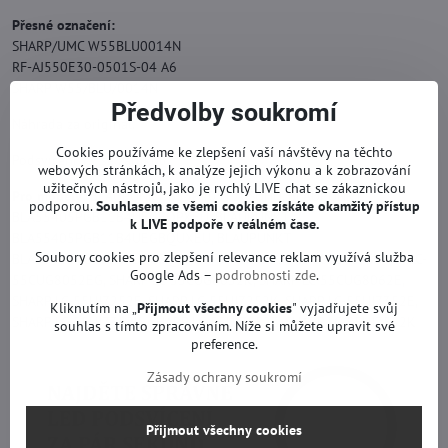
Přesné označení:
SHARP/UMC W55BLU0014N
RF-AJ550E30-0501S-04 A6
SHARP W55/BLU/0014N
Předvolby soukromí
Náhrada za originál.
Cookies používáme ke zlepšení vaší návštěvy na těchto
Podsvícení TV se zárukou.
webových stránkách, k analýze jejich výkonu a k zobrazování
užitečných nástrojů, jako je rychlý LIVE chat se zákaznickou
Pro modely:
BLAUPUNKT B55P405T2CSUHD, BLAUPUNKT
podporou.
Souhlasem se všemi cookies získáte okamžitý přístup
BLA55405PGB11B4UEGBQPXEU, BLAUPUNKT
k LIVE podpoře v reálném čase.
BLA55405PGB11B4UEGBQUXEU, BLAUPUNKT
Soubory cookies pro zlepšení relevance reklam využívá služba
BLA55405VGB11B4UEGBQUXEU, SHARP LC-55CUG8052E, SHARP LC-
Google Ads –
podrobnosti zde
.
55CUG8052EG, SHARP LC-55CUG8052K, SHARP LC-55CUG8062E,
SHARP LC-55UI7252E, SHARP LC-55UI7252K, SHARP LC-55UI7352E,
Kliknutím na „
Přijmout všechny cookies
" vyjadřujete svůj
SHARP LC-55UI7352K, SHARP LC-55UI7552E, SHARP LC-55UI7552K
souhlas s tímto zpracováním. Níže si můžete upravit své
preference.
Zásady ochrany soukromí
Přijmout všechny cookies