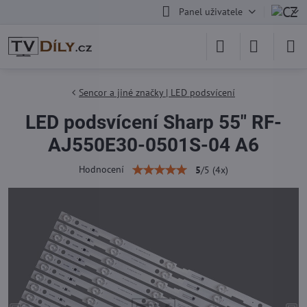
Panel uživatele
Sencor a jiné značky | LED podsvícení
LED podsvícení Sharp 55" RF-
AJ550E30-0501S-04 A6
Hodnocení
5
/
5
(
4
x)