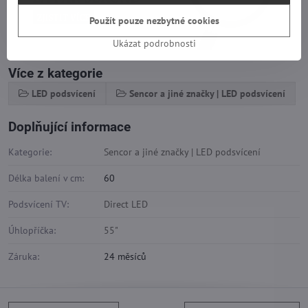
Použít pouze nezbytné cookies
Ukázat podrobnosti
Více z kategorie
LED podsvícení
Sencor a jiné značky | LED podsvícení
Doplňující informace
Kategorie:
Sencor a jiné značky | LED podsvícení
Délka balení v cm:
60
Podsvícení TV:
Direct LED
Úhlopříčka:
55"
Záruka:
24 měsíců