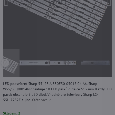
LED podsvícení Sharp 55" RF-AJ550E30-0501S-04 A6, Sharp
W55/BLU/0014N obsahuje 10 LED pásků o délce 513 mm. Každý LED
pásek obsahuje 5 LED diod. Vhodné pro televizory Sharp LC-
55UI7252E a jiné.
Čtěte více
Skladem: 2