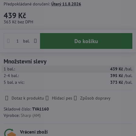
Předpokládané doručení:
Úterý
11.8.2026
439 Kč
363 Kč
bez DPH
Do košíku
bal.
Množstevní slevy
1
bal.:
439 Kč
/bal.
2-4
bal.:
395 Kč
/bal.
5
bal.
a víc
:
373 Kč
/bal.
Dotaz k produktu
Hlídací pes
Způsob dopravy
Skladové číslo:
TVA1160
Výrobce:
Sharp (AM)
Vrácení zboží