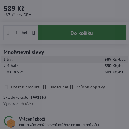
589 Kč
487 Kč
bez DPH
Do košíku
bal.
Množstevní slevy
1
bal.:
589 Kč
/bal.
2-4
bal.:
530 Kč
/bal.
5
bal.
a víc
:
501 Kč
/bal.
Dotaz k produktu
Hlídací pes
Způsob dopravy
Skladové číslo:
TVA1153
Výrobce:
LG (AM)
Vrácení zboží
Pokud vám zboží nesedí, můžete ho do 14 dní vrátit.