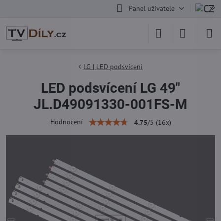
Panel uživatele
LG | LED podsvícení
LED podsvícení LG 49"
JL.D49091330-001FS-M
Hodnocení
4.75
/
5
(
16
x)