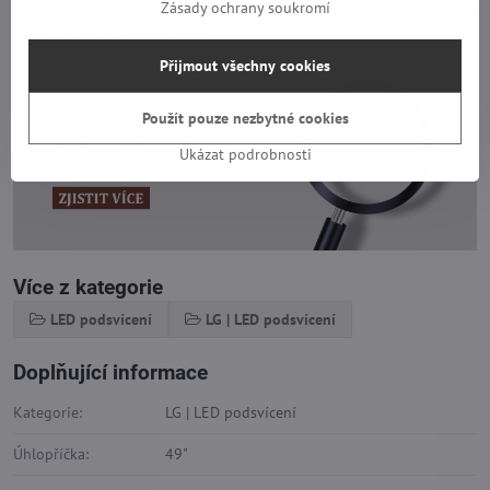
Zásady ochrany soukromí
váš TV opravdu používá tento druh LED pásků. V případě zájmu vám
s kontrolou rádi pomůžeme.
Přijmout všechny cookies
Použít pouze nezbytné cookies
Ukázat podrobnosti
Více z kategorie
LED podsvícení
LG | LED podsvícení
Doplňující informace
Kategorie:
LG | LED podsvícení
Úhlopříčka:
49"