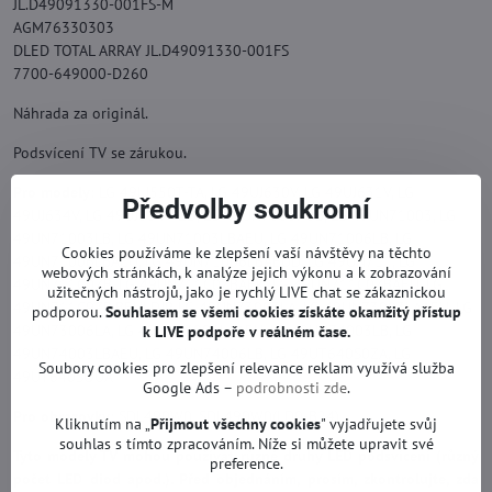
JL.D49091330-001FS-M
AGM76330303
DLED TOTAL ARRAY JL.D49091330-001FS
7700-649000-D260
Náhrada za originál.
Podsvícení TV se zárukou.
Pro modely:
LG 49LJ550T-TA, LG 49UJ630V, LG 49UJ631V, LG
Předvolby soukromí
49UJ634V, LG 49UJ634V-ZD, LG 49UN7000PUB, LG 49UN71003, LG
49UN71003LB, LG 49UN71003LBAEU, LG 49UN71006LB, LG
Cookies používáme ke zlepšení vaší návštěvy na těchto
49UN71006LBAEU, LG 49UN71006LBAEUD, LG 49UN711, LG
webových stránkách, k analýze jejich výkonu a k zobrazování
49UN711C0ZB, LG 49UN711C0ZBAEK, LG 49UN711C0ZBAEU, LG
užitečných nástrojů, jako je rychlý LIVE chat se zákaznickou
49UN711C9ZB.BEULDJP, LG 49UN73003LA, LG 49UN73003LAAEU, LG
podporou.
Souhlasem se všemi cookies získáte okamžitý přístup
49UN73006LA, LG 49UN73006LAAEU, LG 49UN74003LB, LG
k LIVE podpoře v reálném čase.
49UN74003LBAEU, LG 49UN74006LB, LG 49UT640S0ZA, LG
Soubory cookies pro zlepšení relevance reklam využívá služba
49UT640SOUA
Google Ads –
podrobnosti zde
.
Pro obrazovky:
SDL490W0, SDL490W0(LD0-B24)
Kliknutím na „
Přijmout všechny cookies
" vyjadřujete svůj
souhlas s tímto zpracováním. Níže si můžete upravit své
Tyto modely TV mohou používat různé druhy LED podsvícení (různý
preference.
počet LED diod apod.). Před objednáním, prosím, zkontrolujte, zda