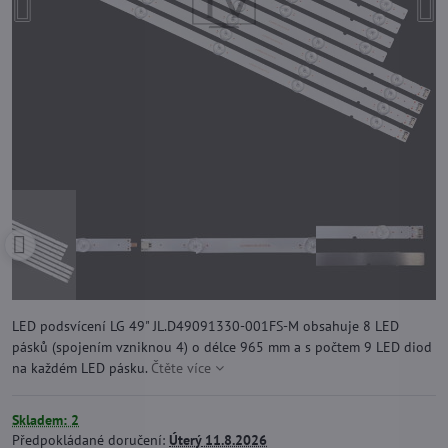
LED podsvícení LG 49" JL.D49091330-001FS-M obsahuje 8 LED
pásků (spojením vzniknou 4) o délce 965 mm a s počtem 9 LED diod
na každém LED pásku.
Čtěte více
Skladem: 2
Předpokládané doručení:
Úterý
11.8.2026