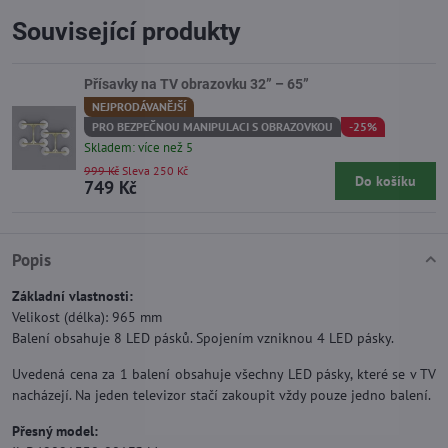
Související produkty
Přísavky na TV obrazovku 32” – 65”
NEJPRODÁVANĚJŠÍ
PRO BEZPEČNOU MANIPULACI S OBRAZOVKOU
-25%
Skladem: více než 5
999 Kč
Sleva 250 Kč
Do košíku
749 Kč
Popis
Základní vlastnosti:
Velikost (délka): 965 mm
Balení obsahuje 8 LED pásků. Spojením vzniknou 4 LED pásky.
Uvedená cena za 1 balení obsahuje všechny LED pásky, které se v TV
nacházejí. Na jeden televizor stačí zakoupit vždy pouze jedno balení.
Přesný model: