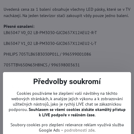
Uvedená cena za 1 balení obsahuje všechny LED pásky, které se v TV
nacházejí. Na jeden televizor stačí zakoupit vždy pouze jedno balení.
Přesné označení:
LB65047 V0_02 LB-PM3030-GJCD657X12AEU2-R-T
LB65047 V1_02 LB-PM3030-GJCD657X12AEU2-L-T
PHILIPS 705TLB65B3030P01L / 996599001086
705TTBV650N63H8NCS / 996598003631
LB65047 V0_01, LB65047 V1_01
Předvolby soukromí
210BZ06DLB3030P01L, 210BZ06DRB3030P01L,
Cookies používáme ke zlepšení vaší návštěvy na těchto
LB65047 V0_01
webových stránkách, k analýze jejich výkonu a k zobrazování
210BZ06DLB3030P01L711700309721D6860000EA0
užitečných nástrojů, jako je rychlý LIVE chat se zákaznickou
podporou.
Souhlasem se všemi cookies získáte okamžitý přístup
LB65047 V1_01
k LIVE podpoře v reálném čase.
210BZ06DRB3030P01L711700488381D6860010EA0
Soubory cookies pro zlepšení relevance reklam využívá služba
Google Ads –
podrobnosti zde
.
Náhrada za originál.