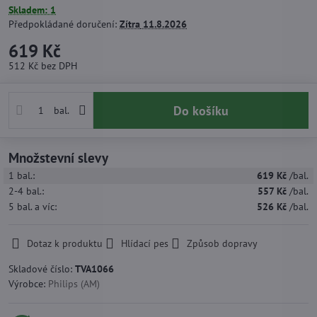
Skladem: 1
Předpokládané doručení:
Zítra
11.8.2026
619 Kč
512 Kč
bez DPH
Do košíku
bal.
Množstevní slevy
1
bal.:
619 Kč
/bal.
2-4
bal.:
557 Kč
/bal.
5
bal.
a víc
:
526 Kč
/bal.
Dotaz k produktu
Hlídací pes
Způsob dopravy
Skladové číslo:
TVA1066
Výrobce:
Philips (AM)