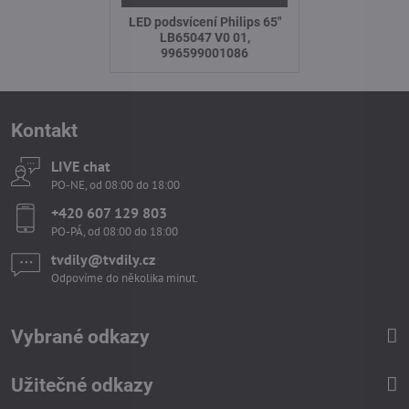
LED podsvícení Philips 65"
LB65047 V0 01,
996599001086
Kontakt
LIVE chat
PO-NE, od 08:00 do 18:00
+420 607 129 803
PO-PÁ, od 08:00 do 18:00
tvdily​@tvdily​.cz
Odpovíme do několika minut.
Vybrané odkazy
Užitečné odkazy