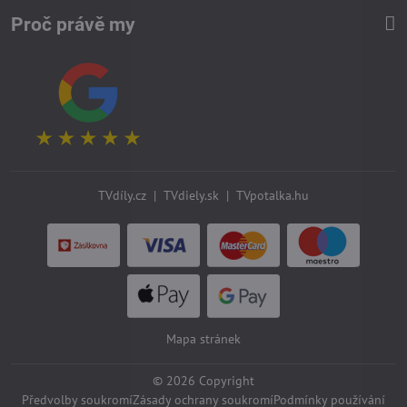
Proč právě my
TVdíly.cz
|
TVdiely.sk
|
TVpotalka.hu
Mapa stránek
©
2026
Copyright
Předvolby soukromí
Zásady ochrany soukromí
Podmínky používání