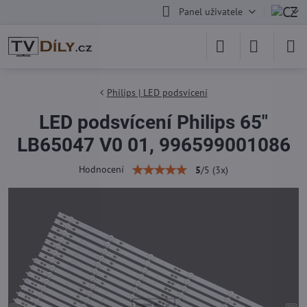
Panel uživatele
Philips | LED podsvícení
LED podsvícení Philips 65"
LB65047 V0 01, 996599001086
Hodnocení
5
/
5
(
3
x)