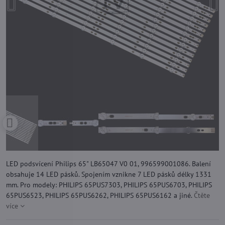
LED podsvícení Philips 65" LB65047 V0 01, 996599001086. Balení
obsahuje 14 LED pásků. Spojením vznikne 7 LED pásků délky 1331
mm. Pro modely: PHILIPS 65PUS7303, PHILIPS 65PUS6703, PHILIPS
65PUS6523, PHILIPS 65PUS6262, PHILIPS 65PUS6162 a jiné.
Čtěte
více