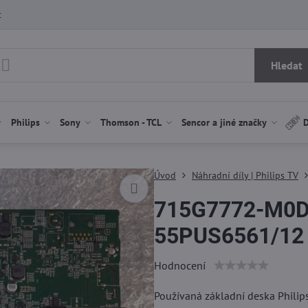
t
Hledat
Philips
Sony
Thomson - TCL
Sencor a jiné značky
D
Úvod
Náhradní díly | Philips TV
715G7772-M0D-
55PUS6561/12 p
Hodnocení
Používaná základní deska Phil