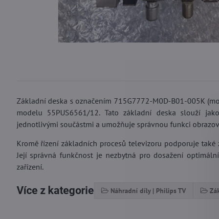
Základní deska s označením 715G7772-M0D-B01-005K (model
modelu 55PUS6561/12. Tato základní deska slouží jako h
jednotlivými součástmi a umožňuje správnou funkci obrazovk
Kromě řízení základních procesů televizoru podporuje také 
Její správná funkčnost je nezbytná pro dosažení optimáln
zařízení.
Více z kategorie
Náhradní díly | Philips TV
Zák