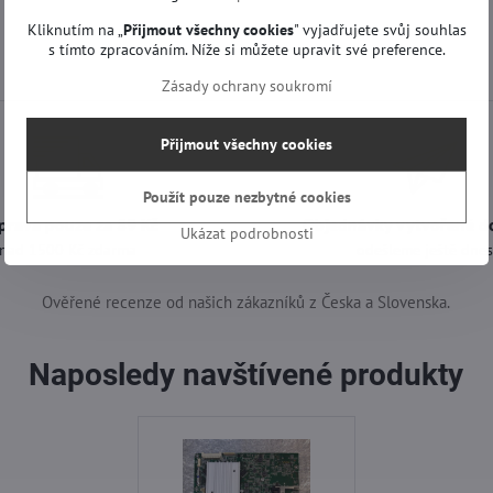
Kliknutím na „
Přijmout všechny cookies
" vyjadřujete svůj souhlas
s tímto zpracováním. Níže si můžete upravit své preference.
Zásady ochrany soukromí
Přijmout všechny cookies
Použít pouze nezbytné cookies
prava pouze za 89 Kč
Objednávky vytvořené d
Ukázat podrobnosti
nad 1500 Kč zdarma
odešleme ještě dne
Ověřené recenze od našich zákazníků z Česka a Slovenska.
Naposledy navštívené produkty