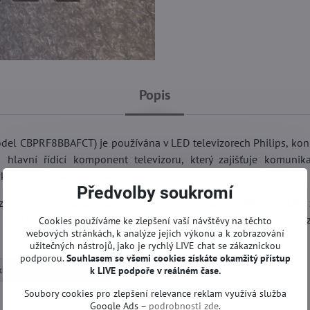
Popis
 CBPRF8BBAFCT) je používána v LED televizorech Philips, kon
lavní řídicí komponent televizoru, který zajišťuje komunik
y, zvuku a dalších funkcí.
Předvolby soukromí
zpracování signálu z externích zdrojů, jako jsou HDMI nebo USB z
í kvality obrazu, plynulé přehrávání obsahu a spolehlivý provo
Cookies používáme ke zlepšení vaší návštěvy na těchto
webových stránkách, k analýze jejich výkonu a k zobrazování
užitečných nástrojů, jako je rychlý LIVE chat se zákaznickou
podporou.
Souhlasem se všemi cookies získáte okamžitý přístup
ladní desky | Philips TV
k LIVE podpoře v reálném čase.
Soubory cookies pro zlepšení relevance reklam využívá služba
Google Ads –
podrobnosti zde
.