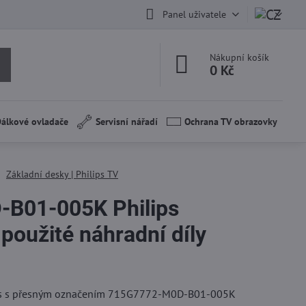
Panel uživatele
Nákupní košík
0 Kč
álkové ovladače
Servisní nářadí
Ochrana TV obrazovky
Základní desky | Philips TV
B01-005K Philips
oužité náhradní díly
ips s přesným označením 715G7772-M0D-B01-005K