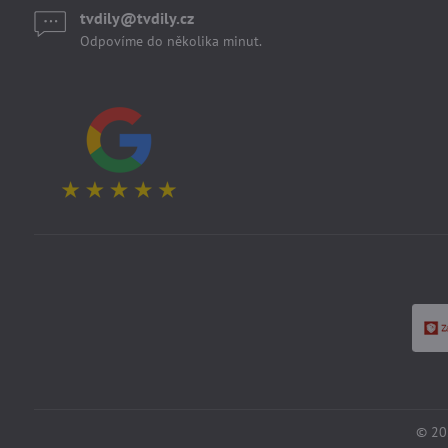
tvdily​@tvdily​.cz
Odpovíme do několika minut.
©
20