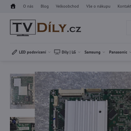
O nás
Blog
Velkoobchod
Vše o nákupu
Kontak
LED podsvícení
Díly | LG
Samsung
Panasonic