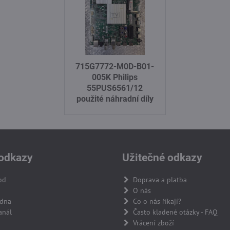
715G7772-M0D-B01-
005K Philips
55PUS6561/12
použité náhradní díly
odkazy
Užitečné odkazy
od
Doprava a platba
O nás
adna
Co o nás říkají?
anál
Často kladené otázky - FAQ
Vrácení zboží