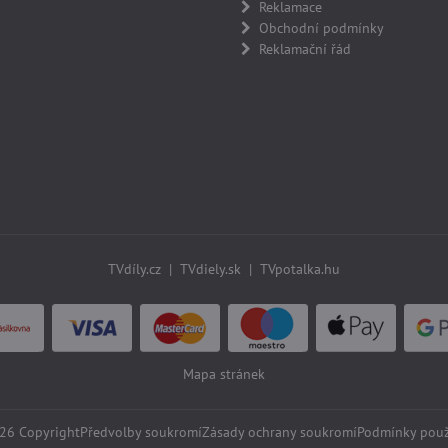
Reklamace
Obchodní podmínky
Reklamační řád
TVdíly.cz
|
TVdiely.sk
|
TVpotalka.hu
Mapa stránek
26
Copyright
Předvolby soukromí
Zásady ochrany soukromí
Podmínky použ