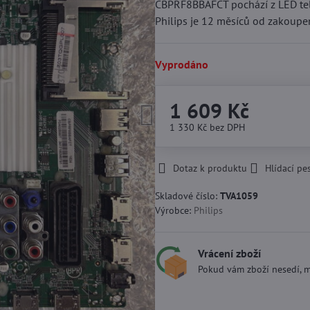
CBPRF8BBAFCT pochází z LED tel
Philips je 12 měsíců od zakoupe
Vyprodáno
1 609 Kč
1 330 Kč
bez DPH
Dotaz k produktu
Hlídací pe
Skladové číslo:
TVA1059
Výrobce:
Philips
Vrácení zboží
Pokud vám zboží nesedí, m