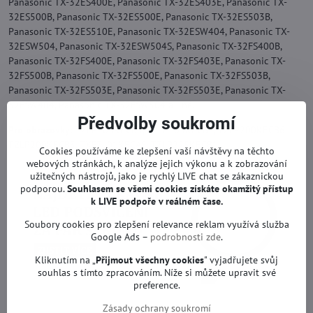
Panasonic TX-32ES400E, Panasonic TX-32ES403E, Panasonic TX-
32ES500B, Panasonic TX-32ES500E, Panasonic TX-32ES503B,
Panasonic TX-32ES510E, Panasonic TX-32ESW404, Panasonic TX-
32ESW504, Panasonic TX-32ESW504S, Panasonic TX-32FS400B,
Panasonic TX-32FS400E, Panasonic TX-32FS403E, Panasonic TX-
32FS500B, Panasonic TX-32FS500E, Panasonic TX-32FS503B,
Panasonic TX-32FS503E, Panasonic TX-32FS503E, Panasonic TX-
32FSW404, Panasonic TX-32FSW504 a jiné.
Předvolby soukromí
Pro obrazovky:
TZLP105KECB3, TZLP105KECB4, TZLP200KECB6,
TZLP200KECB3, TXFZL01KECA5, TZLP225KECB1
Cookies používáme ke zlepšení vaší návštěvy na těchto
webových stránkách, k analýze jejich výkonu a k zobrazování
užitečných nástrojů, jako je rychlý LIVE chat se zákaznickou
podporou.
Souhlasem se všemi cookies získáte okamžitý přístup
k LIVE podpoře v reálném čase.
Soubory cookies pro zlepšení relevance reklam využívá služba
Google Ads –
podrobnosti zde
.
Kliknutím na „
Přijmout všechny cookies
" vyjadřujete svůj
souhlas s tímto zpracováním. Níže si můžete upravit své
preference.
Zásady ochrany soukromí