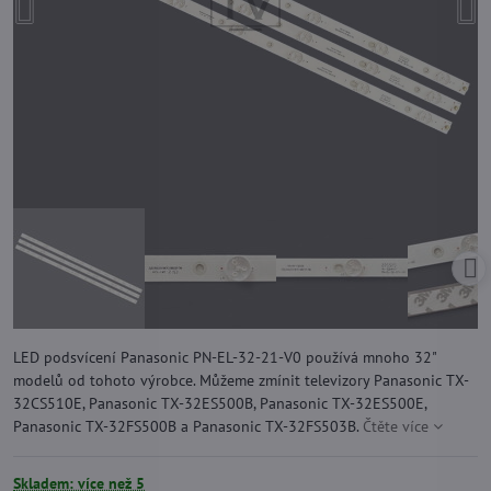
LED podsvícení Panasonic PN-EL-32-21-V0 používá mnoho 32"
modelů od tohoto výrobce. Můžeme zmínit televizory Panasonic TX-
32CS510E, Panasonic TX-32ES500B, Panasonic TX-32ES500E,
Panasonic TX-32FS500B a Panasonic TX-32FS503B.
Čtěte více
Skladem: více než 5