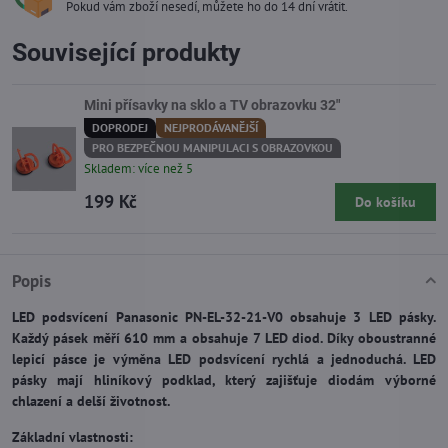
Pokud vám zboží nesedí, můžete ho do 14 dní vrátit.
Související produkty
Mini přísavky na sklo a TV obrazovku 32"
DOPRODEJ
NEJPRODÁVANĚJŠÍ
PRO BEZPEČNOU MANIPULACI S OBRAZOVKOU
Skladem: více než 5
199 Kč
Do košíku
Popis
LED podsvícení Panasonic PN-EL-32-21-V0 obsahuje 3 LED pásky.
Každý pásek měří 610 mm a obsahuje 7 LED diod. Díky oboustranné
lepicí pásce je výměna LED podsvícení rychlá a jednoduchá. LED
pásky mají hliníkový podklad, který zajišťuje diodám výborné
chlazení a delší životnost.
Základní vlastnosti: