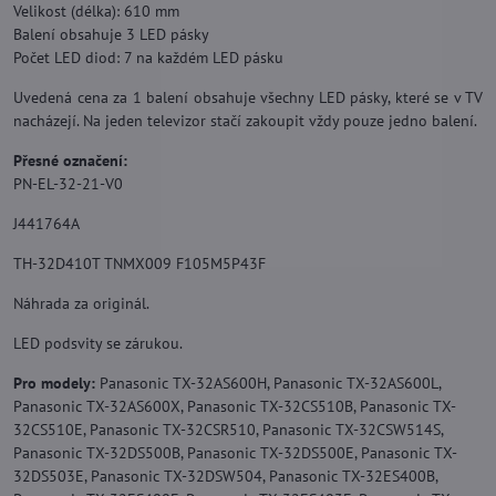
Velikost (délka): 610 mm
Balení obsahuje 3 LED pásky
Počet LED diod: 7 na každém LED pásku
Uvedená cena za 1 balení obsahuje všechny LED pásky, které se v TV
nacházejí. Na jeden televizor stačí zakoupit vždy pouze jedno balení.
Přesné označení:
PN-EL-32-21-V0
J441764A
TH-32D410T TNMX009 F105M5P43F
Náhrada za originál.
LED podsvity se zárukou.
Pro modely:
Panasonic TX-32AS600H, Panasonic TX-32AS600L,
Panasonic TX-32AS600X, Panasonic TX-32CS510B, Panasonic TX-
32CS510E, Panasonic TX-32CSR510, Panasonic TX-32CSW514S,
Panasonic TX-32DS500B, Panasonic TX-32DS500E, Panasonic TX-
32DS503E, Panasonic TX-32DSW504, Panasonic TX-32ES400B,