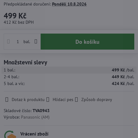
Předpokládané doručení:
Pondělí
10.8.2026
499 Kč
412 Kč
bez DPH
Do košíku
bal.
Množstevní slevy
1
bal.:
499 Kč
/bal.
2-4
bal.:
449 Kč
/bal.
5
bal.
a víc
:
424 Kč
/bal.
Dotaz k produktu
Hlídací pes
Způsob dopravy
Skladové číslo:
TVA0943
Výrobce:
Panasonic (AM)
Vrácení zboží