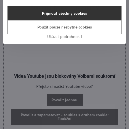
Poradna: Nejde obraz na TV
Přijmout všechny cookies
Použít pouze nezbytné cookies
Ukázat podrobnosti
Videa Youtube jsou blokovány Volbami soukromí
Přejete si načíst Youtube video?
Povolit jednou
Povolit a zapamatovat - souhlas s druhem cookie:
Funkční