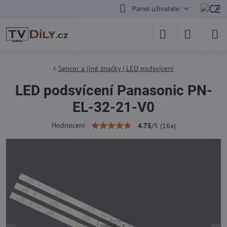
Panel uživatele
Sencor a jiné značky | LED podsvícení
LED podsvícení Panasonic PN-
EL-32-21-V0
Hodnocení
4.75
/
5
(
16
x)