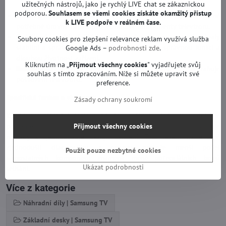
užitečných nástrojů, jako je rychlý LIVE chat se zákaznickou
podporou.
Souhlasem se všemi cookies získáte okamžitý přístup
Konverzi napětí:
Převádí síťové napětí (230V AC) na různé
k LIVE podpoře v reálném čase.
potřebné úrovně napětí pro jednotlivé komponenty televizoru.
Stabilizaci napětí:
Zajišťuje, aby všechny komponenty dostávaly
Soubory cookies pro zlepšení relevance reklam využívá služba
stabilní a správné napětí, což je nezbytné pro správnou funkci a
Google Ads –
podrobnosti zde
.
dlouhou životnost zařízení.
Kliknutím na „
Přijmout všechny cookies
" vyjadřujete svůj
Bezpečnost:
Ochrana před přepětími a zkraty, což zabraňuje
souhlas s tímto zpracováním. Níže si můžete upravit své
poškození televizoru.
preference.
Specifické funkce a vlastnosti
Zásady ochrany soukromí
Kombinace základní desky a zdroje napájení v jednom modulu je
poměrně častá v moderní spotřební elektronice, protože to snižuje
Přijmout všechny cookies
náklady a zjednodušuje design zařízení. Toto řešení může také
zjednodušit diagnostiku a opravu, protože menší počet
Použít pouze nezbytné cookies
samostatných komponent znamená méně potenciálních bodů
Ukázat podrobnosti
selhání.
Více z kategorie
Náhradní díly | Samsung TV
Základní desky | Samsung TV