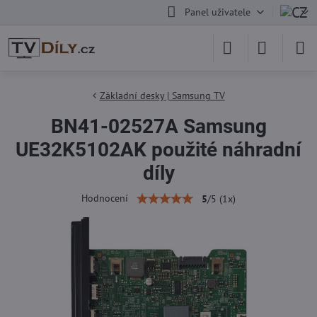
Panel uživatele
Základní desky | Samsung TV
BN41-02527A Samsung
UE32K5102AK použité náhradní
díly
Hodnocení
5
/
5
(
1
x)