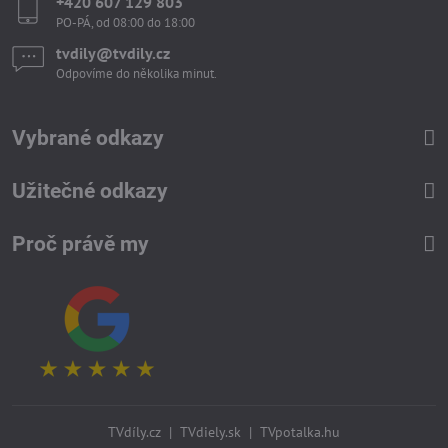
+420 607 129 803
PO-PÁ, od 08:00 do 18:00
tvdily​@tvdily​.cz
Odpovíme do několika minut.
Vybrané odkazy
Užitečné odkazy
Proč právě my
TVdíly.cz
|
TVdiely.sk
|
TVpotalka.hu