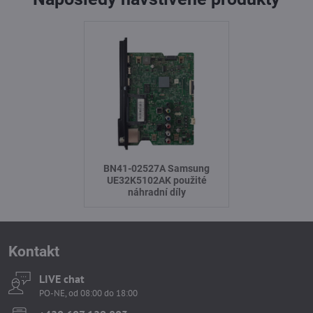
BN41-02527A Samsung
UE32K5102AK použité
náhradní díly
Kontakt
LIVE chat
PO-NE, od 08:00 do 18:00