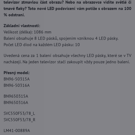
televizor ztmavlou část obrazu? Nebo na obrazovce vidíte světlé či
tmavé fleky? Toto nové LED podsvícení vám potíže s obrazem na 100
% odstraní.
Základní vlastnosti:
Velikost (délka): 1086 mm
Balení obsahuje 8 LED pásků, spojením vzniknou 4 LED pásky.
Počet LED diod na každém LED pásku: 10
Uvedená cena za 1 balení obsahuje všechny LED pásky, které se v TV
nacházejí. Na jeden televizor stačí zakoupit vždy pouze jedno balení.
Přesný model:
BN96-50315A
BN96-50316A
BN9650315A
BN9650316A
SVC550F53/78_L
SVC550F53/78_R
LM41-00889A