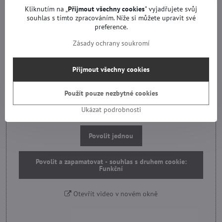
Kliknutím na „
Přijmout všechny cookies
" vyjadřujete svůj
souhlas s tímto zpracováním. Níže si můžete upravit své
preference.
Zásady ochrany soukromí
Přijmout všechny cookies
Použít pouze nezbytné cookies
Videa Youtube jsou blokovány Volbami soukromí
Ukázat podrobnosti
Přejete si načíst Youtube video?
Povolit jednou
Povolit a zapamatovat - souhlas s druhem cookie:
Funkční
Otevřít video v novém okně