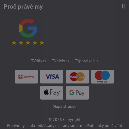
Proč právě my
TVdíly.cz
|
TVdiely.sk
|
TVpotalka.hu
Mapa stránek
©
2026
Copyright
Předvolby soukromí
Zásady ochrany soukromí
Podmínky používání