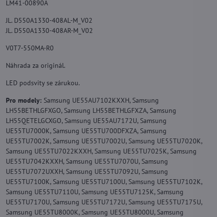
LM41-00890A
JL. D550A1330-408AL-M_V02
JL. D550A1330-408AR-M_V02
V0T7-550MA-R0
Náhrada za originál.
LED podsvity se zárukou.
Pro modely:
Samsung UE55AU7102KXXH, Samsung
LH55BETHLGFXGO, Samsung LH55BETHLGFXZA, Samsung
LH55QETELGCXGO, Samsung UE55AU7172U, Samsung
UE55TU7000K, Samsung UE55TU700DFXZA, Samsung
UE55TU7002K, Samsung UE55TU7002U, Samsung UE55TU7020K,
Samsung UE55TU7022KXXH, Samsung UE55TU7025K, Samsung
UE55TU7042KXXH, Samsung UE55TU7070U, Samsung
UE55TU7072UXXH, Samsung UE55TU7092U, Samsung
UE55TU7100K, Samsung UE55TU7100U, Samsung UE55TU7102K,
Samsung UE55TU7110U, Samsung UE55TU7125K, Samsung
UE55TU7170U, Samsung UE55TU7172U, Samsung UE55TU7175U,
Samsung UE55TU8000K, Samsung UE55TU8000U, Samsung