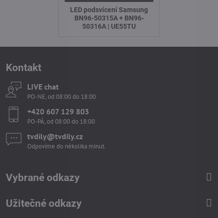
LED podsvícení Samsung
BN96-50315A + BN96-
50316A | UE55TU
Kontakt
LIVE chat
PO-NE, od 08:00 do 18:00
+420 607 129 803
PO-PÁ, od 08:00 do 18:00
tvdily​@tvdily​.cz
Odpovíme do několika minut.
Vybrané odkazy
Užitečné odkazy