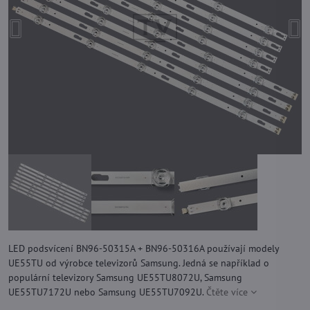
LED podsvícení BN96-50315A + BN96-50316A používají modely
UE55TU od výrobce televizorů Samsung. Jedná se například o
populární televizory Samsung UE55TU8072U, Samsung
UE55TU7172U nebo Samsung UE55TU7092U.
Čtěte více