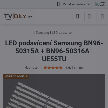
Panel uživatele
Samsung | LED podsvícení
LED podsvícení Samsung BN96-
50315A + BN96-50316A |
UE55TU
Hodnocení
4.9
/
5
(
110
x)
NEJPRODÁVANĚJŠÍ