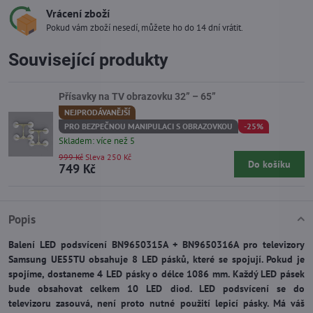
Vrácení zboží
Pokud vám zboží nesedí, můžete ho do 14 dní vrátit.
Související produkty
Přísavky na TV obrazovku 32” – 65”
NEJPRODÁVANĚJŠÍ
PRO BEZPEČNOU MANIPULACI S OBRAZOVKOU
-25%
Skladem: více než 5
999 Kč
Sleva 250 Kč
Do košíku
749 Kč
Popis
Balení LED podsvícení BN9650315A + BN9650316A pro televizory
Samsung UE55TU obsahuje 8 LED pásků, které se spojují. Pokud je
spojíme, dostaneme 4 LED pásky o délce 1086 mm. Každý LED pásek
bude obsahovat celkem 10 LED diod. LED podsvícení se do
televizoru zasouvá, není proto nutné použití lepicí pásky. Má váš