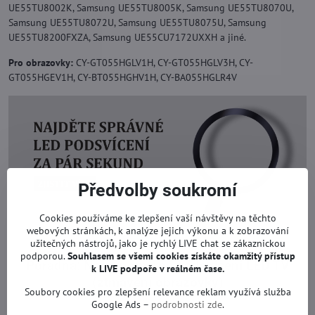
UE55TU8002K, Samsung UE55TU8005K, Samsung UE55TU8070U,
Samsung UE55TU8072U, Samsung UE55TU8075U, Samsung
UE55TU8200FXZA, Samsung UE55CU7172UXXH a jiné.
Pro obrazovky:
CY-GT055HGLV1H, CY-GT055HGLV3H, CY-
GT055HGEV1H, CY-BT055HGHV1H, CY-BA055HGLR4V
Předvolby soukromí
Cookies používáme ke zlepšení vaší návštěvy na těchto
webových stránkách, k analýze jejich výkonu a k zobrazování
užitečných nástrojů, jako je rychlý LIVE chat se zákaznickou
podporou.
Souhlasem se všemi cookies získáte okamžitý přístup
Poradna: Nerovnoměrné podsvícení LED TV
k LIVE podpoře v reálném čase.
(ztmavení obrazovky)
Soubory cookies pro zlepšení relevance reklam využívá služba
Google Ads –
podrobnosti zde
.