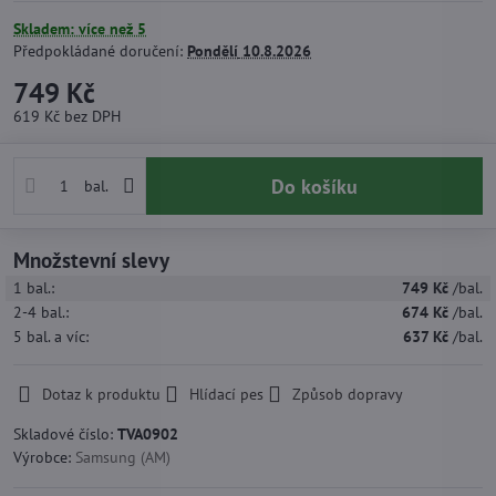
Skladem: více než 5
Předpokládané doručení:
Pondělí
10.8.2026
749 Kč
619 Kč
bez DPH
Do košíku
bal.
Množstevní slevy
1
bal.:
749 Kč
/bal.
2-4
bal.:
674 Kč
/bal.
5
bal.
a víc
:
637 Kč
/bal.
Dotaz k produktu
Hlídací pes
Způsob dopravy
Skladové číslo:
TVA0902
Výrobce:
Samsung (AM)