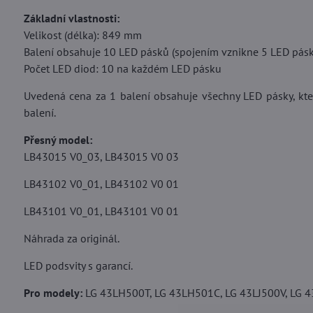
Základní vlastnosti:
Velikost (délka): 849 mm
Balení obsahuje 10 LED pásků (spojením vznikne 5 LED pás
Počet LED diod: 10 na každém LED pásku
Uvedená cena za 1 balení obsahuje všechny LED pásky, kter
balení.
Přesný model:
LB43015 V0_03, LB43015 V0 03
LB43102 V0_01, LB43102 V0 01
LB43101 V0_01, LB43101 V0 01
Náhrada za originál.
LED podsvity s garancí.
Pro modely:
LG 43LH500T, LG 43LH501C, LG 43LJ500V, LG 43