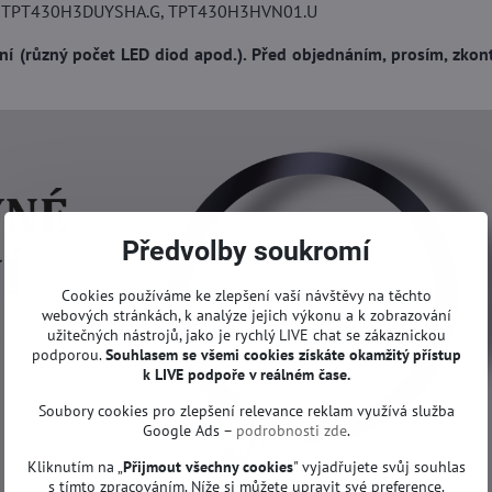
 TPT430H3DUYSHA.G, TPT430H3HVN01.U
 (různý počet LED diod apod.). Před objednáním, prosím, zkont
Předvolby soukromí
Cookies používáme ke zlepšení vaší návštěvy na těchto
webových stránkách, k analýze jejich výkonu a k zobrazování
užitečných nástrojů, jako je rychlý LIVE chat se zákaznickou
podporou.
Souhlasem se všemi cookies získáte okamžitý přístup
k LIVE podpoře v reálném čase.
Soubory cookies pro zlepšení relevance reklam využívá služba
Google Ads –
podrobnosti zde
.
Kliknutím na „
Přijmout všechny cookies
" vyjadřujete svůj souhlas
s tímto zpracováním. Níže si můžete upravit své preference.