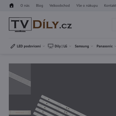
O nás
Blog
Velkoobchod
Vše o nákupu
Kontak
LED podsvícení
Díly | LG
Samsung
Panasonic