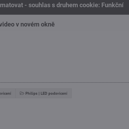
amatovat - souhlas s druhem cookie: Funkční
 video v novém okně
svícení
Philips | LED podsvícení