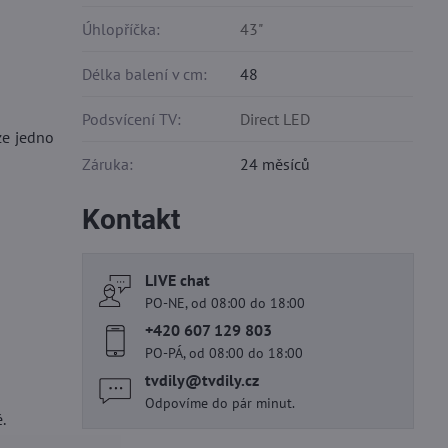
Úhlopříčka:
43"
Délka balení v cm:
48
Podsvícení TV:
Direct LED
ze jedno
Záruka:
24 měsíců
Kontakt
LIVE chat
PO-NE, od 08:00 do 18:00
+420 607 129 803
PO-PÁ, od 08:00 do 18:00
tvdily​@tvdily​.cz
Odpovíme do pár minut.
.