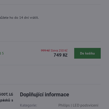
ůžete ho do 14 dní vrátit.
999 Kč
Sleva 250 Kč
ž 5
Do košíku
749 Kč
Doplňující informace
500T, LG
 pásků s
Kategorie:
Philips | LED podsvícení