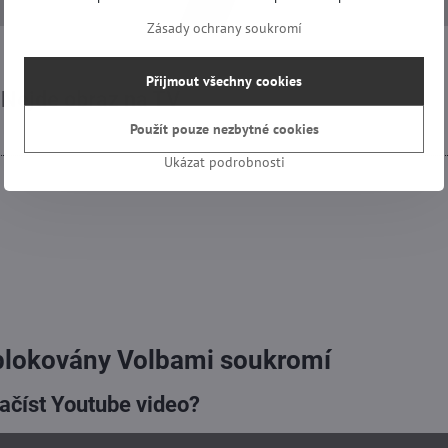
Zásady ochrany soukromí
Přijmout všechny cookies
 Nejde obraz na TV
Použít pouze nezbytné cookies
Ukázat podrobnosti
blokovány Volbami soukromí
načíst Youtube video?