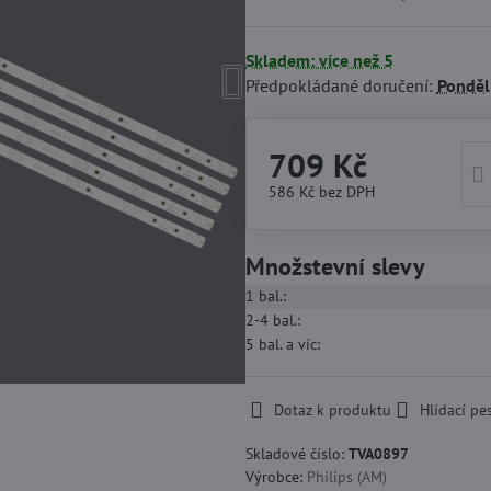
Skladem: více než 5
Předpokládané doručení:
Ponděl
709 Kč
586 Kč
bez DPH
Množstevní slevy
1
bal.:
2-4
bal.:
5
bal.
a víc
:
Dotaz k produktu
Hlídací pe
Skladové číslo:
TVA0897
Výrobce:
Philips (AM)