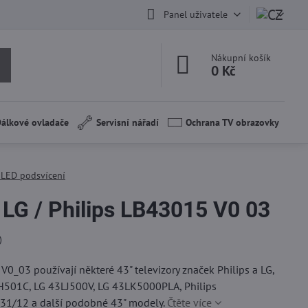
Panel uživatele
Nákupní košík
0 Kč
álkové ovladače
Servisní nářadí
Ochrana TV obrazovky
| LED podsvícení
 LG / Philips LB43015 V0 03
)
0_03 používají některé 43" televizory značek Philips a LG,
H501C, LG 43LJ500V, LG 43LK5000PLA, Philips
31/12 a další podobné 43" modely.
Čtěte více