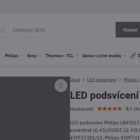
t
Hledat
Philips
Sony
Thomson - TCL
Sencor a jiné značky
D
Úvod
LED podsvícení
Philips 
LED podsvícení
Hodnocení
5
/
5
(
4
x
LED podsvícení Philips LB43015 V
konkrétně LG 43LH500T, LG 43L
43PFS5301/12, Philips 43PFT41