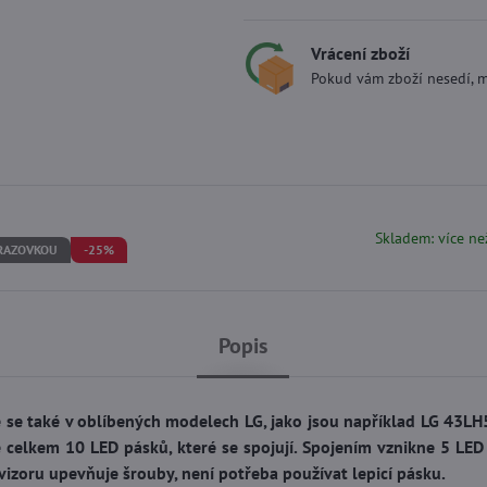
Vrácení zboží
Pokud vám zboží nesedí, m
Skladem: více ne
BRAZOVKOU
-25%
Popis
e se také v oblíbených modelech LG, jako jsou například LG 43LH
elkem 10 LED pásků, které se spojují. Spojením vznikne 5 LED
izoru upevňuje šrouby, není potřeba používat lepicí pásku.