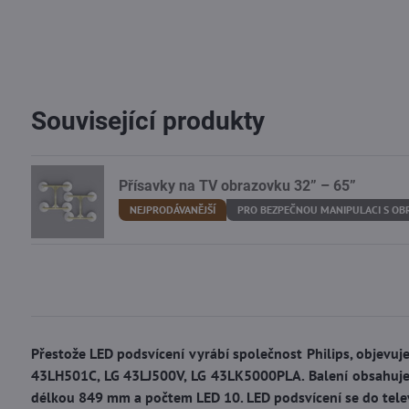
Související produkty
Přísavky na TV obrazovku 32” – 65”
NEJPRODÁVANĚJŠÍ
PRO BEZPEČNOU MANIPULACI S O
Přestože LED podsvícení vyrábí společnost Philips, objevuj
43LH501C, LG 43LJ500V, LG 43LK5000PLA. Balení obsahuje c
délkou 849 mm a počtem LED 10. LED podsvícení se do telev