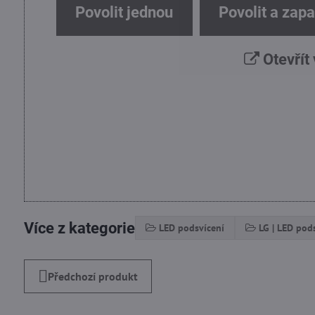
Povolit jednou
Povolit a zap
Otevřít
Více z kategorie
LED podsvícení
LG | LED pod
Předchozí produkt