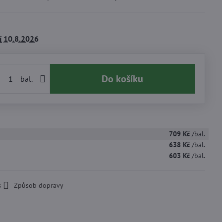
í
10.8.2026
Do košíku
bal.
709 Kč
/bal.
638 Kč
/bal.
603 Kč
/bal.
s
Způsob dopravy