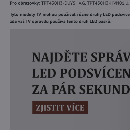
Pro obrazovky:
TPT430H3-DUYSHA.G, TPT430H3-HVN01.U,
Tyto modely TV mohou používat různé druhy LED podsvícení
zda váš TV opravdu používá tento druh LED pásků.