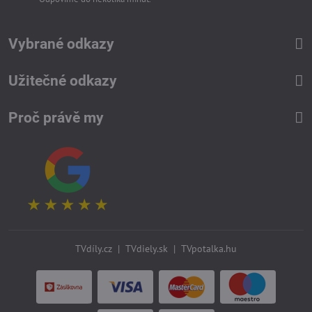
Vybrané odkazy
Užitečné odkazy
Proč právě my
TVdíly.cz
|
TVdiely.sk
|
TVpotalka.hu