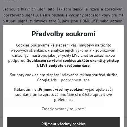
Jednou z hlavních úloh této základní desky je řízení a zpracování
obrazového signálu. Deska obsahuje výkonný procesor, který přijímá
vstupní signál z různých zdrojů, jako jsou HDMI, USB nebo anténní
vstup, a následně jej zpracovává a upravuje tak, aby byl vhodný pro
Předvolby soukromí
zobrazení na obrazovce televizoru. Tato funkce je klíčová pro
zajištění kvality a čistoty obrazu.
Cookies používáme ke zlepšení vaší návštěvy na těchto
Další důležitou funkcí základní desky je řízení a ovládání dalších
webových stránkách, k analýze jejich výkonu a k zobrazování
komponent televizoru, jako je například obrazovka.
užitečných nástrojů, jako je rychlý LIVE chat se zákaznickou
podporou.
Souhlasem se všemi cookies získáte okamžitý přístup
Celkově lze konstatovat, že základní deska EAX69581703 (1.2)
k LIVE podpoře v reálném čase.
EBT66736302 je klíčovým prvkem televizoru LG 43UP77003LB.
Soubory cookies pro zlepšení relevance reklam využívá služba
Zajišťuje zpracování obrazového signálu, řízení dalších komponent a
Google Ads –
podrobnosti zde
.
přispívá k celkové kvalitě a spolehlivosti televizoru.
Kliknutím na „
Přijmout všechny cookies
" vyjadřujete svůj
Více z kategorie
souhlas s tímto zpracováním. Níže si můžete upravit své
preference.
Náhradní díly | LG TV
Základní desky | LG TV
Zásady ochrany soukromí
Přijmout všechny cookies