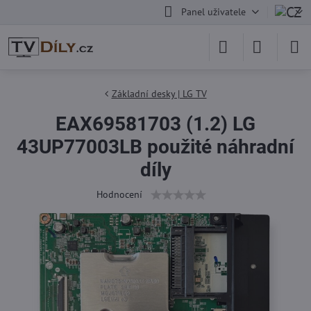
Panel uživatele
Základní desky | LG TV
EAX69581703 (1.2) LG
43UP77003LB použité náhradní
díly
Hodnocení