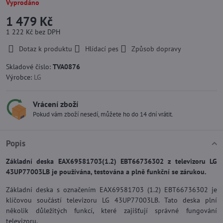
Vyprodáno
1 479 Kč
1 222 Kč
bez DPH
Dotaz k produktu
Hlídací pes
Způsob dopravy
Skladové číslo:
TVA0876
Výrobce:
LG
Vrácení zboží
Pokud vám zboží nesedí, můžete ho do 14 dní vrátit.
Popis
Základní deska EAX69581703(1.2) EBT66736302 z televizoru LG
43UP77003LB je používána, testována a plně funkční se zárukou.
Základní deska s označením EAX69581703 (1.2) EBT66736302 je
klíčovou součástí televizoru LG 43UP77003LB. Tato deska plní
několik důležitých funkcí, které zajišťují správné fungování
televizoru.