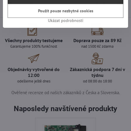
Předchozí produkt
Následující produkt
Použít pouze nezbytné cookies
Ukázat podrobnosti
Všechny produkty testujeme
Doprava pouze za 89 Kč
Garantujeme 100% funkčnost
nad 1500 Kč zdarma
Objednávky vytvořené do
Zákaznická podpora 7 dní v
12:00
týdnu
odešleme ještě dnes
od 08:00 do 18:00
Ověřené recenze od našich zákazníků z Česka a Slovenska.
Naposledy navštívené produkty