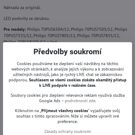
Náhrada za originál.
LED podsvity se zárukou.
Pro modely:
Philips 70PUS6504/12, Philips 70PUS7505/12, Philips
70PUS7555/12, Philips 70PUS7805/12, Philips 70PUS7855/12,
Philips 70PUS8105/12 a jiné.
Předvolby soukromí
Pro obrazovky:
TPT700U2-PV3D.Q S01F, TPV700B5-U2T01.D S01C,
TPT700B5-U1T01.D S01AM, TPT700B5-U1T01.D S01AN a jiné.
Cookies používáme ke zlepšení vaší návštěvy na těchto
webových stránkách, k analýze jejich výkonu a k zobrazování
užitečných nástrojů, jako je rychlý LIVE chat se zákaznickou
podporou.
Souhlasem se všemi cookies získáte okamžitý přístup
k LIVE podpoře v reálném čase.
Soubory cookies pro zlepšení relevance reklam využívá služba
Google Ads –
podrobnosti zde
.
Kliknutím na „
Přijmout všechny cookies
" vyjadřujete svůj
souhlas s tímto zpracováním. Níže si můžete upravit své
preference.
Zásady ochrany soukromí