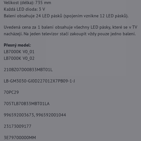
Velikost (délka): 735 mm
Každá LED dioda: 3 V
Balení obsahuje 24 LED pásků (spojením vznikne 12 LED pásků).
Uvedená cena za 1 balení obsahuje všechny LED pásky, které se v TV
nacházejí. Na jeden televizor stačí zakoupit vždy pouze jedno balení.
Přesný model:
LB7000K V0_01
LB7000K V0_02
210BZ07D00B33MBT01L
LB-GM3030-GI0D227012X7PB09-1-J
70PC29
705TLB70B33MBT01LA
996592003673, 996592001044
23173009177
3E79700000MM