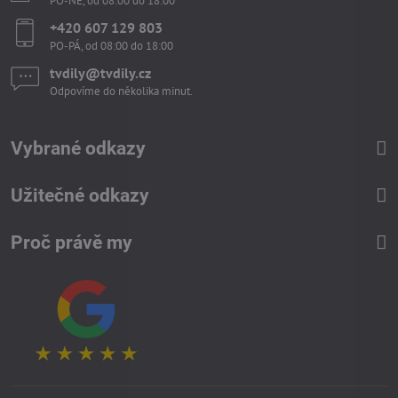
PO-NE, od 08:00 do 18:00
+420 607 129 803
PO-PÁ, od 08:00 do 18:00
tvdily​@tvdily​.cz
Odpovíme do několika minut.
Vybrané odkazy
Užitečné odkazy
Proč právě my