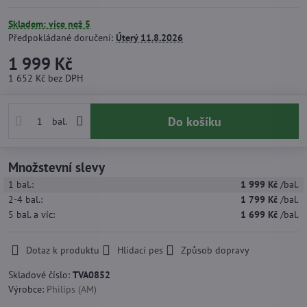
Skladem: více než 5
Předpokládané doručení:
Úterý
11.8.2026
1 999 Kč
1 652 Kč
bez DPH
Do košíku
bal.
Množstevní slevy
1
bal.:
1 999 Kč
/bal.
2-4
bal.:
1 799 Kč
/bal.
5
bal.
a víc
:
1 699 Kč
/bal.
Dotaz k produktu
Hlídací pes
Způsob dopravy
Skladové číslo:
TVA0852
Výrobce:
Philips (AM)