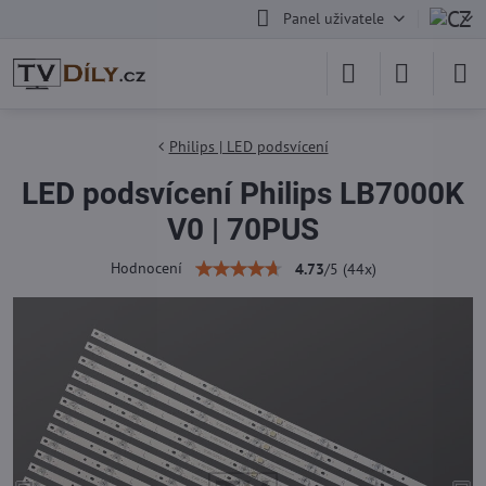
Panel uživatele
Philips | LED podsvícení
LED podsvícení Philips LB7000K
V0 | 70PUS
Hodnocení
4.73
/
5
(
44
x)