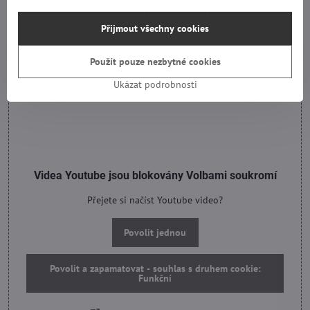
Poradna: Nejde obraz na TV
Přijmout všechny cookies
Použít pouze nezbytné cookies
Ukázat podrobnosti
Videa Youtube jsou blokovány Volbami soukromí
Přejete si načíst Youtube video?
Povolit jednou
Povolit a zapamatovat - souhlas s druhem cookie:
Funkční