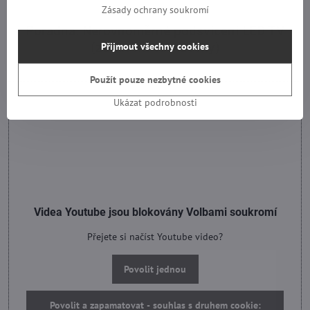
Zásady ochrany soukromí
Poradna: Nerovnoměrné podsvícení LED TV
(ztmavení obrazovky)
Přijmout všechny cookies
Použít pouze nezbytné cookies
Ukázat podrobnosti
Videa Youtube jsou blokovány Volbami soukromí
Přejete si načíst Youtube video?
Povolit jednou
Povolit a zapamatovat - souhlas s druhem cookie: