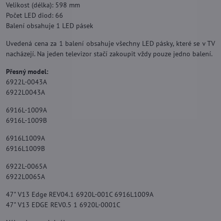
Velikost (délka): 598 mm
Počet LED diod: 66
Balení obsahuje 1 LED pásek
Uvedená cena za 1 balení obsahuje všechny LED pásky, které se v TV
nacházejí. Na jeden televizor stačí zakoupit vždy pouze jedno balení.
Přesný model:
6922L-0043A
6922L0043A
6916L-1009A
6916L-1009B
6916L1009A
6916L1009B
6922L-0065A
6922L0065A
47" V13 Edge REV04.1 6920L-001C 6916L1009A
47" V13 EDGE REV0.5 1 6920L-0001C