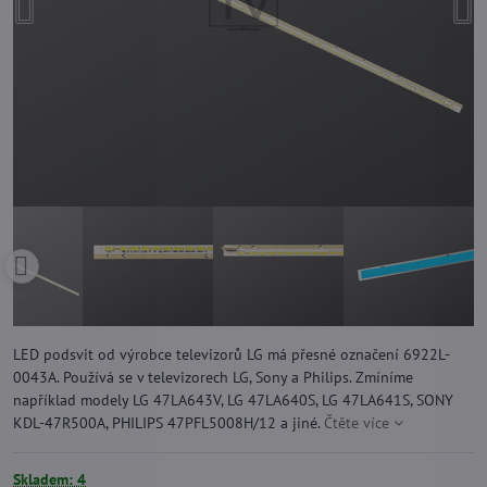
LED podsvit od výrobce televizorů LG má přesné označení 6922L-
0043A. Používá se v televizorech LG, Sony a Philips. Zmíníme
například modely LG 47LA643V, LG 47LA640S, LG 47LA641S, SONY
KDL-47R500A, PHILIPS 47PFL5008H/12 a jiné.
Čtěte více
Skladem: 4