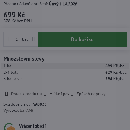
Předpokládané doručení:
Úterý
11.8.2026
699 Kč
578 Kč
bez DPH
Do košíku
bal.
Množstevní slevy
1
bal.:
699 Kč
/bal.
2-4
bal.:
629 Kč
/bal.
5
bal.
a víc
:
594 Kč
/bal.
Dotaz k produktu
Hlídací pes
Způsob dopravy
Skladové číslo:
TVA0833
Výrobce:
LG (AM)
Vrácení zboží