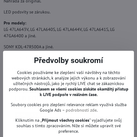
Náhrada za originál.
LED podsvity se zárukou.
Pro modely:
LG 47LA643V, LG 47LA640S, LG 47LA644V, LG 47LA641S, LG
47GA6400 a jiné.
SONY KDL-47R500A a jiné.
PHILIPS 47PFL5008H/12, PHILIPS 47PFL5038K/12 a jiné.
Předvolby soukromí
Pro obrazovky:
LC470EUN
Cookies používáme ke zlepšení vaší návštěvy na těchto
webových stránkách, k analýze jejich výkonu a k zobrazování
užitečných nástrojů, jako je rychlý LIVE chat se zákaznickou
podporou.
Souhlasem se všemi cookies získáte okamžitý přístup
k LIVE podpoře v reálném čase.
Soubory cookies pro zlepšení relevance reklam využívá služba
Google Ads –
podrobnosti zde
.
Kliknutím na „
Přijmout všechny cookies
" vyjadřujete svůj
souhlas s tímto zpracováním. Níže si můžete upravit své
preference.