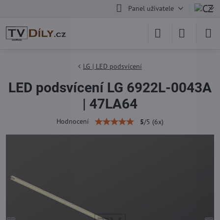
Panel uživatele
LG | LED podsvícení
LED podsvícení LG 6922L-0043A
| 47LA64
Hodnocení
5
/
5
(
6
x)