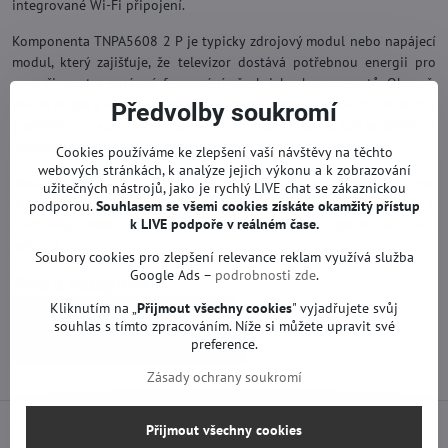
integrované Wi-Fi připojení.
Komponenta TNPA5608 2 P je typicky zdrojový modul nebo napájecí
modul, který zajišťuje, že televizor dostává potřebnou energii pro
svou činnost a správné fungování všech jeho komponentů. Obecně,
pokud dojde k selhání tohoto napájecího modulu, televizor může mít
Předvolby soukromí
problémy se zapnutím, nebo může vzniknout situace, kde se televizor
neustále restartuje, nebo dokonce úplně přestane reagovat.
Cookies používáme ke zlepšení vaší návštěvy na těchto
webových stránkách, k analýze jejich výkonu a k zobrazování
Napájecí moduly jako TNPA5608 2 P jsou důležité pro
užitečných nástrojů, jako je rychlý LIVE chat se zákaznickou
bezproblémový provoz elektronických zařízení, protože stabilizují a
podporou.
Souhlasem se všemi cookies získáte okamžitý přístup
k LIVE podpoře v reálném čase.
distribuují elektrickou energii potřebnou pro jednotlivé části
zařízení.
Soubory cookies pro zlepšení relevance reklam využívá služba
Google Ads –
podrobnosti zde
.
Více z kategorie
Kliknutím na „
Přijmout všechny cookies
" vyjadřujete svůj
Náhradní díly | Panasonic TV
souhlas s tímto zpracováním. Níže si můžete upravit své
preference.
Zdrojové desky | Panasonic TV
Zásady ochrany soukromí
Přijmout všechny cookies
Předchozí produkt