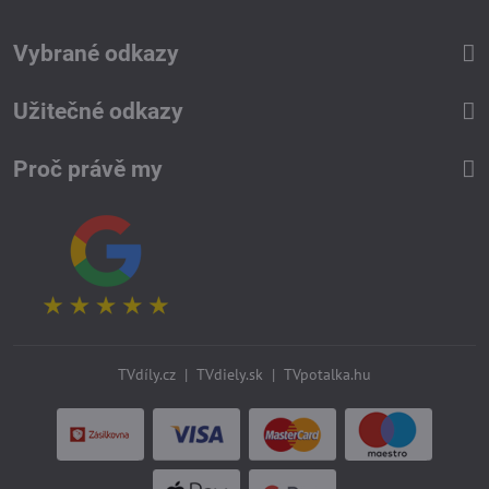
Vybrané odkazy
Užitečné odkazy
Proč právě my
TVdíly.cz
|
TVdiely.sk
|
TVpotalka.hu