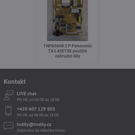
TNPA5608 2 P Panasonic
TX-L42ET5E použité
náhradní díly
Kontakt
LIVE chat
PO-NE, od 08:00 do 18:00
+420 607 129 803
PO-PÁ, od 08:00 do 18:00
tvdily​@tvdily​.cz
Odpovíme do několika minut.