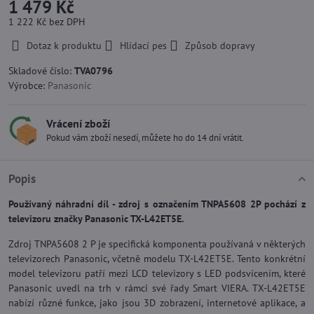
1 479 Kč
1 222 Kč
bez DPH
Dotaz k produktu
Hlídací pes
Způsob dopravy
Skladové číslo:
TVA0796
Výrobce:
Panasonic
Vrácení zboží
Pokud vám zboží nesedí, můžete ho do 14 dní vrátit.
Popis
Používaný náhradní díl - zdroj s označením TNPA5608 2P pochází z
televizoru značky Panasonic TX-L42ET5E.
Zdroj TNPA5608 2 P je specifická komponenta používaná v některých
televizorech Panasonic, včetně modelu TX-L42ET5E. Tento konkrétní
model televizoru patří mezi LCD televizory s LED podsvícením, které
Panasonic uvedl na trh v rámci své řady Smart VIERA. TX-L42ET5E
nabízí různé funkce, jako jsou 3D zobrazení, internetové aplikace, a