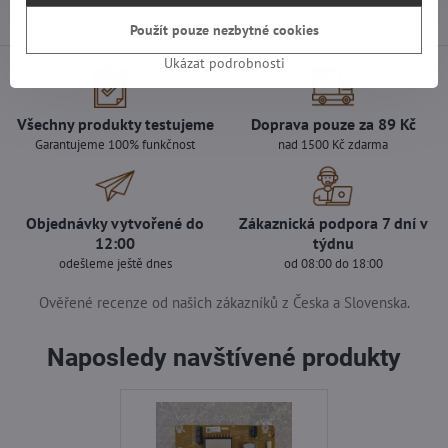
Použít pouze nezbytné cookies
Ukázat podrobnosti
Všechny produkty testujeme
Doprava pouze za 89 Kč
Garantujeme 100% funkčnost
nad 1500 Kč zdarma
Objednávky vytvořené do
Zákaznická podpora 7 dní v
12:00
týdnu
odešleme ještě dnes
od 08:00 do 18:00
Ověřené recenze od našich zákazníků z Česka a Slovenska.
Naposledy navštívené produkty