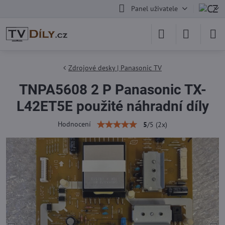
Panel uživatele
Zdrojové desky | Panasonic TV
TNPA5608 2 P Panasonic TX-
L42ET5E použité náhradní díly
Hodnocení
5
/
5
(
2
x)